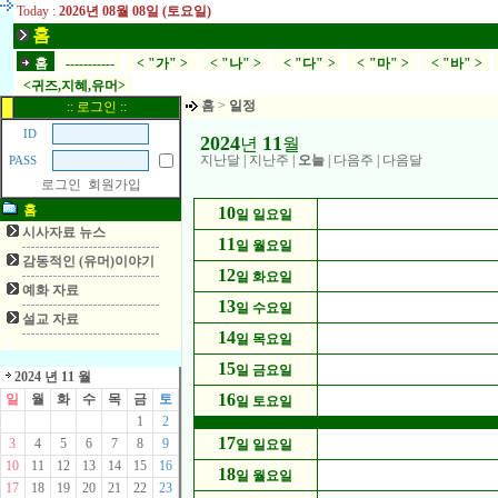
Today :
2026년 08월 08일 (토요일)
홈
홈
-----------
< "가" >
< "나" >
< "다" >
< "마" >
< "바" >
<귀즈,지혜,유머>
홈
>
일정
:: 로그인 ::
ID
2024
11
년
월
지난달
|
지난주
|
오늘
|
다음주
|
다음달
PASS
로그인
회원가입
홈
10
일 일요일
시사자료 뉴스
11
일 월요일
감동적인 (유머)이야기
12
일 화요일
예화 자료
13
일 수요일
설교 자료
14
일 목요일
15
일 금요일
2024 년 11 월
16
일
월
화
수
목
금
토
일 토요일
1
2
17
3
4
5
6
7
8
9
일 일요일
10
11
12
13
14
15
16
18
일 월요일
17
18
19
20
21
22
23