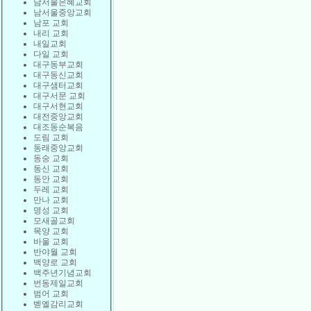
남서울은혜교회
남서울중앙교회
남포 교회
내리 교회
내일교회
다일 교회
대구동부교회
대구동신교회
대구샘터교회
대구서문 교회
대구서현교회
대전중앙교회
대조동순복음
도림 교회
동래중앙교회
동숭 교회
동신 교회
동안 교회
두레 교회
만나 교회
명성 교회
모새골교회
목양 교회
바울 교회
반야월 교회
백양로 교회
백주년기념교회
번동제일교회
범어 교회
벧엘감리교회