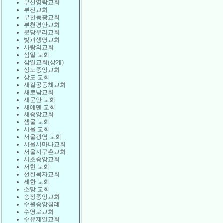
부산영락교회
부전교회
부천동광교회
부천평안교회
분당우리교회
빛과생명교회
사랑의교회
삼일 교회
삼일교회(상계)
상도중앙교회
상도 교회
새길공동체교회
새로남교회
새문안 교회
새에덴 교회
새중앙교회
샘물 교회
서울 교회
서울광염 교회
서울서마나교회
서울지구촌교회
서초중앙교회
서현 교회
선한목자교회
세한 교회
소망 교회
송정중앙교회
수원중앙침례
수영로교회
수유제일교회