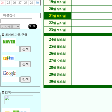
19
일 화요일
24
25
26
27
28
29
30
20
일 수요일
빠른검색
21
일 목요일
22
일 금요일
23
일 토요일
네이버.다음.구글
24
일 일요일
25
일 월요일
26
일 화요일
27
일 수요일
28
일 목요일
29
일 금요일
30
일 토요일
검색