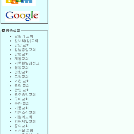
방송설교
갈릴리 교회
갈보리(강)교회
강남 교회
강남중앙교회
강변교회
개봉교회
거룩한빛광성교
경동교회
경향교회
고척교회
과천 교회
광림 교회
광명 교회
광주중앙교회
구미교회
금란 교회
기둥교회
기쁜소식교회
기쁨의교회
김해제일교회
꿈의교회
남서울 교회