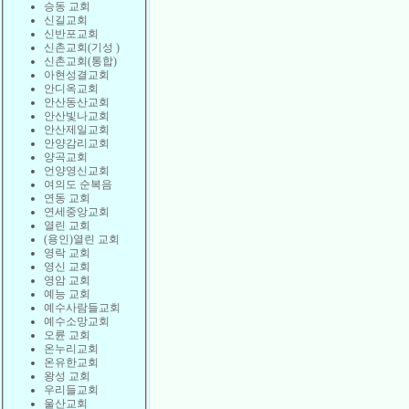
승동 교회
신길교회
신반포교회
신촌교회(기성 )
신촌교회(통합)
아현성결교회
안디옥교회
안산동산교회
안산빛나교회
안산제일교회
안양감리교회
양곡교회
언양영신교회
여의도 순복음
연동 교회
연세중앙교회
열린 교회
(용인)열린 교회
영락 교회
영신 교회
영암 교회
예능 교회
예수사람들교회
예수소망교회
오륜 교회
온누리교회
온유한교회
왕성 교회
우리들교회
울산교회