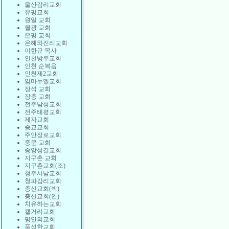
울산감리교회
유평교회
원일 교회
월광 교회
은평 교회
은혜와진리교회
이한규 목사
인천방주교회
인천 순복음
인천제2교회
임마누엘교회
장석 교회
장충 교회
전주남성교회
전주태평교회
제자교회
종교교회
주안장로교회
중문 교회
중앙성결교회
지구촌 교회
지구촌교회(조)
청주서남교회
청파감리교회
충신교회(박)
충신교회(안)
치유하는교회
캘거리교회
평안의교회
풍성한교회