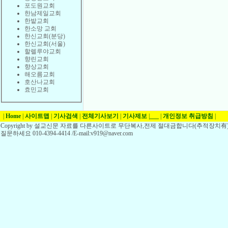
포도원교회
한남제일교회
한밭교회
한소망 교회
한신교회(분당)
한신교회(서울)
할렐루야교회
향린교회
향상교회
해오름교회
호산나교회
효민교회
|
Home
|
사이트맵
|
기사검색
|
전체기사보기
|
기사제보
|
___
|
개인정보 취급방침
|
Copyright by 설교신문 자료를 다른사이트로 무단복사,전제 절대금합니다(추적장치有)
질문하세요 010-4394-4414 /E-mail:v919@naver.com