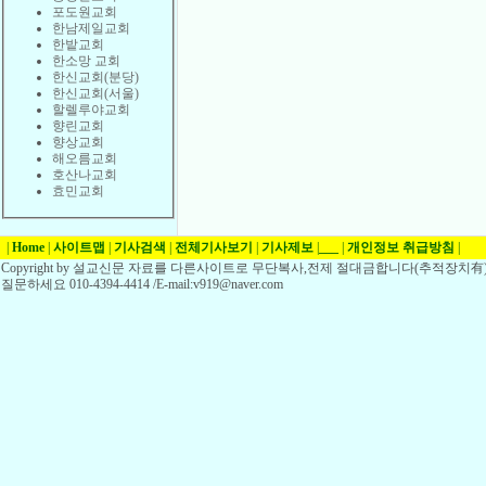
포도원교회
한남제일교회
한밭교회
한소망 교회
한신교회(분당)
한신교회(서울)
할렐루야교회
향린교회
향상교회
해오름교회
호산나교회
효민교회
|
Home
|
사이트맵
|
기사검색
|
전체기사보기
|
기사제보
|
___
|
개인정보 취급방침
|
Copyright by 설교신문 자료를 다른사이트로 무단복사,전제 절대금합니다(추적장치有)
질문하세요 010-4394-4414 /E-mail:v919@naver.com