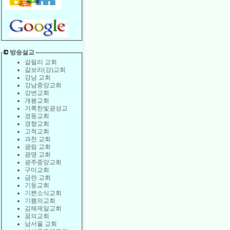
방송설교
갈릴리 교회
갈보리(강)교회
강남 교회
강남중앙교회
강변교회
개봉교회
거룩한빛광성교
경동교회
경향교회
고척교회
과천 교회
광림 교회
광명 교회
광주중앙교회
구미교회
금란 교회
기둥교회
기쁜소식교회
기쁨의교회
김해제일교회
꿈의교회
남서울 교회