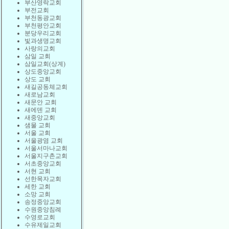
부산영락교회
부전교회
부천동광교회
부천평안교회
분당우리교회
빛과생명교회
사랑의교회
삼일 교회
삼일교회(상계)
상도중앙교회
상도 교회
새길공동체교회
새로남교회
새문안 교회
새에덴 교회
새중앙교회
샘물 교회
서울 교회
서울광염 교회
서울서마나교회
서울지구촌교회
서초중앙교회
서현 교회
선한목자교회
세한 교회
소망 교회
송정중앙교회
수원중앙침례
수영로교회
수유제일교회