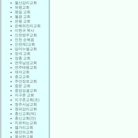
울산감리교회
유평교회
원일 교회
월광 교회
은평 교회
은혜와진리교회
이한규 목사
인천방주교회
인천 순복음
인천제2교회
임마누엘교회
장석 교회
장충 교회
전주남성교회
전주태평교회
제자교회
종교교회
주안장로교회
중문 교회
중앙성결교회
지구촌 교회
지구촌교회(조)
청주서남교회
청파감리교회
충신교회(박)
충신교회(안)
치유하는교회
캘거리교회
평안의교회
풍성한교회