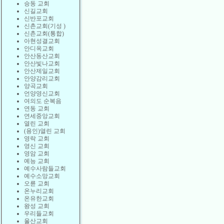
승동 교회
신길교회
신반포교회
신촌교회(기성 )
신촌교회(통합)
아현성결교회
안디옥교회
안산동산교회
안산빛나교회
안산제일교회
안양감리교회
양곡교회
언양영신교회
여의도 순복음
연동 교회
연세중앙교회
열린 교회
(용인)열린 교회
영락 교회
영신 교회
영암 교회
예능 교회
예수사람들교회
예수소망교회
오륜 교회
온누리교회
온유한교회
왕성 교회
우리들교회
울산교회