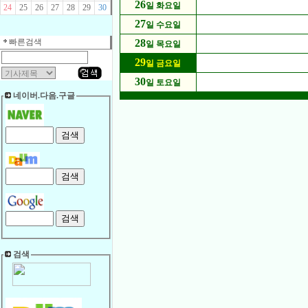
26
일 화요일
24
25
26
27
28
29
30
27
일 수요일
빠른검색
28
일 목요일
29
일 금요일
30
일 토요일
네이버.다음.구글
검색