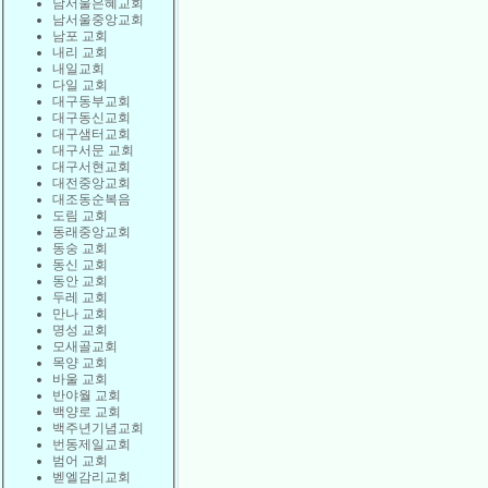
남서울은혜교회
남서울중앙교회
남포 교회
내리 교회
내일교회
다일 교회
대구동부교회
대구동신교회
대구샘터교회
대구서문 교회
대구서현교회
대전중앙교회
대조동순복음
도림 교회
동래중앙교회
동숭 교회
동신 교회
동안 교회
두레 교회
만나 교회
명성 교회
모새골교회
목양 교회
바울 교회
반야월 교회
백양로 교회
백주년기념교회
번동제일교회
범어 교회
벧엘감리교회