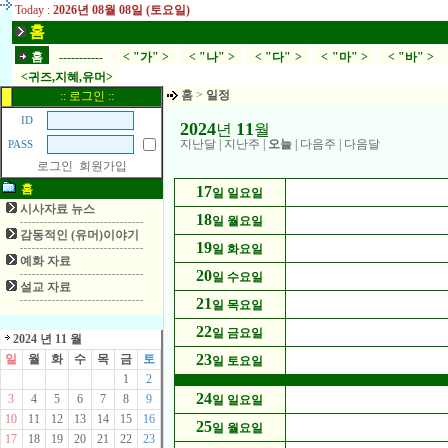
Today :
2026년 08월 08일 (토요일)
홈
홈
-----------
< "가" >
< "나" >
< "다" >
< "마" >
< "바" >
<귀즈,지혜,유머>
홈
>
일정
:: 로그인 ::
ID
2024
11
년
월
지난달
|
지난주
|
오늘
|
다음주
|
다음달
PASS
로그인
회원가입
홈
17
일 일요일
시사자료 뉴스
18
일 월요일
감동적인 (유머)이야기
19
일 화요일
예화 자료
20
일 수요일
설교 자료
21
일 목요일
22
일 금요일
2024 년 11 월
23
일
월
화
수
목
금
토
일 토요일
1
2
24
3
4
5
6
7
8
9
일 일요일
10
11
12
13
14
15
16
25
일 월요일
17
18
19
20
21
22
23