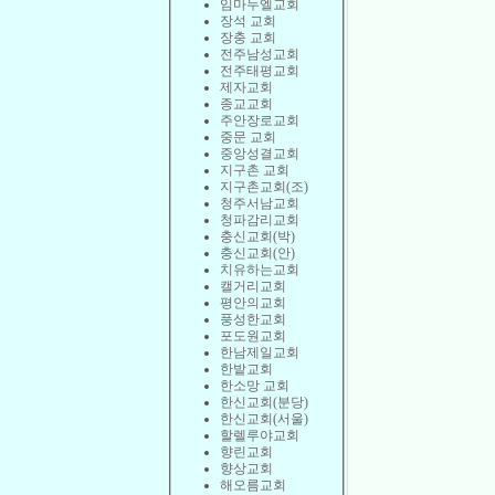
임마누엘교회
장석 교회
장충 교회
전주남성교회
전주태평교회
제자교회
종교교회
주안장로교회
중문 교회
중앙성결교회
지구촌 교회
지구촌교회(조)
청주서남교회
청파감리교회
충신교회(박)
충신교회(안)
치유하는교회
캘거리교회
평안의교회
풍성한교회
포도원교회
한남제일교회
한밭교회
한소망 교회
한신교회(분당)
한신교회(서울)
할렐루야교회
향린교회
향상교회
해오름교회