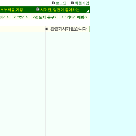
로그인
회원가입
싸움,가정
시34편, 링컨이 좋아하는 말씀,응답,두려움
인터넷 설교
.파" >
< "하" >
<전도지 문구>
< "기타" 예화 >
관련기사가 없습니다.