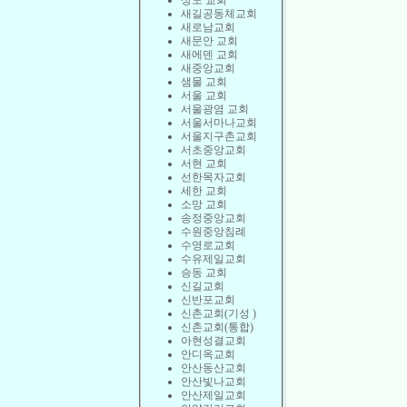
상도 교회
새길공동체교회
새로남교회
새문안 교회
새에덴 교회
새중앙교회
샘물 교회
서울 교회
서울광염 교회
서울서마나교회
서울지구촌교회
서초중앙교회
서현 교회
선한목자교회
세한 교회
소망 교회
송정중앙교회
수원중앙침례
수영로교회
수유제일교회
승동 교회
신길교회
신반포교회
신촌교회(기성 )
신촌교회(통합)
아현성결교회
안디옥교회
안산동산교회
안산빛나교회
안산제일교회