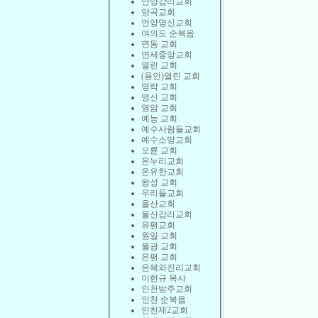
안양감리교회
양곡교회
언양영신교회
여의도 순복음
연동 교회
연세중앙교회
열린 교회
(용인)열린 교회
영락 교회
영신 교회
영암 교회
예능 교회
예수사람들교회
예수소망교회
오륜 교회
온누리교회
온유한교회
왕성 교회
우리들교회
울산교회
울산감리교회
유평교회
원일 교회
월광 교회
은평 교회
은혜와진리교회
이한규 목사
인천방주교회
인천 순복음
인천제2교회