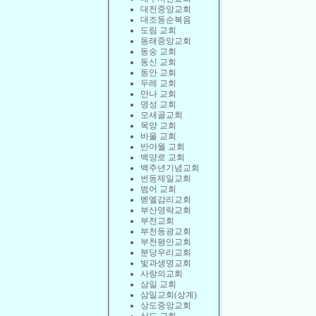
대전중앙교회
대조동순복음
도림 교회
동래중앙교회
동숭 교회
동신 교회
동안 교회
두레 교회
만나 교회
명성 교회
모새골교회
목양 교회
바울 교회
반야월 교회
백양로 교회
백주년기념교회
번동제일교회
범어 교회
벧엘감리교회
부산영락교회
부전교회
부천동광교회
부천평안교회
분당우리교회
빛과생명교회
사랑의교회
삼일 교회
삼일교회(상계)
상도중앙교회