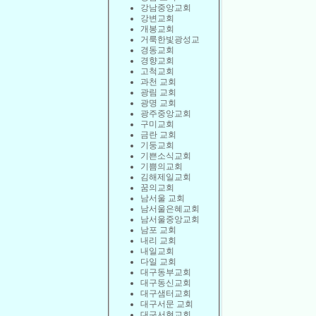
강남중앙교회
강변교회
개봉교회
거룩한빛광성교
경동교회
경향교회
고척교회
과천 교회
광림 교회
광명 교회
광주중앙교회
구미교회
금란 교회
기둥교회
기쁜소식교회
기쁨의교회
김해제일교회
꿈의교회
남서울 교회
남서울은혜교회
남서울중앙교회
남포 교회
내리 교회
내일교회
다일 교회
대구동부교회
대구동신교회
대구샘터교회
대구서문 교회
대구서현교회