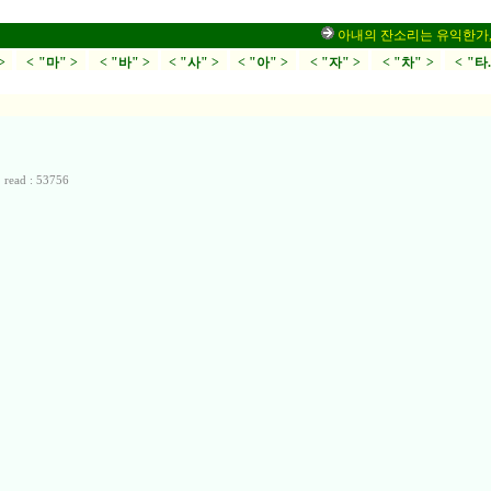
아내의 잔소리는 유익한가,부부
>
< "마" >
< "바" >
< "사" >
< "아" >
< "자" >
< "차" >
< "타
read : 53756