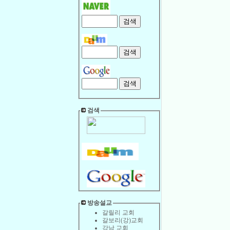
검색
방송설교
갈릴리 교회
갈보리(강)교회
강남 교회