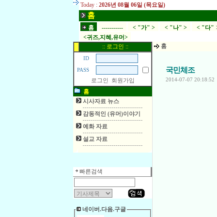
Today :
2026년 08월 06일 (목요일)
홈
홈
-----------
< "가" >
< "나" >
< "다" 
<귀즈,지혜,유머>
홈
:: 로그인 ::
ID
국민체조
PASS
로그인
회원가입
2014-07-07 20:18:52 
홈
시사자료 뉴스
감동적인 (유머)이야기
예화 자료
설교 자료
빠른검색
네이버.다음.구글