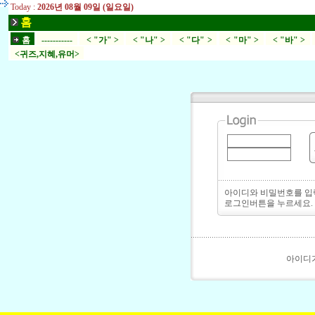
Today :
2026년 08월 09일 (일요일)
홈
홈
-----------
< "가" >
< "나" >
< "다" >
< "마" >
< "바" >
<귀즈,지혜,유머>
아이디와 비밀번호를 
로그인버튼을 누르세요.
아이디