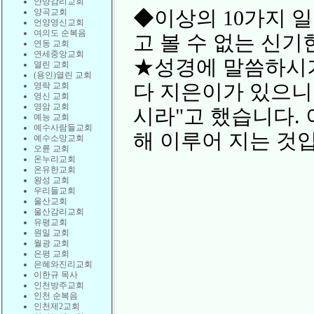
안양감리교회
◆이상의 10가지 
양곡교회
언양영신교회
여의도 순복음
고 볼 수 없는 신기
연동 교회
연세중앙교회
★성경에 말씀하시기
열린 교회
(용인)열린 교회
다 지은이가 있으니
영락 교회
영신 교회
영암 교회
시라"고 했습니다. 
예능 교회
예수사람들교회
해 이루어 지는 것
예수소망교회
오륜 교회
온누리교회
온유한교회
왕성 교회
우리들교회
울산교회
울산감리교회
유평교회
원일 교회
월광 교회
은평 교회
은혜와진리교회
이한규 목사
인천방주교회
인천 순복음
인천제2교회