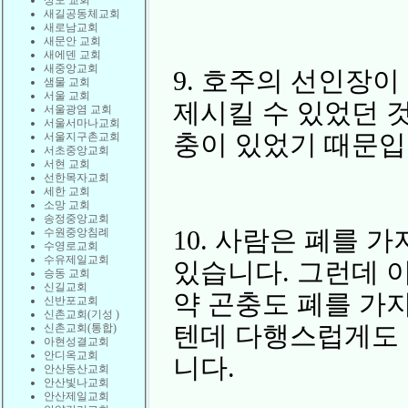
상도 교회
새길공동체교회
새로남교회
새문안 교회
새에덴 교회
새중앙교회
9. 호주의 선인장이
샘물 교회
서울 교회
제시킬 수 있었던 
서울광염 교회
서울서마나교회
충이 있었기 때문입
서울지구촌교회
서초중앙교회
서현 교회
선한목자교회
세한 교회
소망 교회
송정중앙교회
10. 사람은 폐를 
수원중앙침례
수영로교회
수유제일교회
있습니다. 그런데 
승동 교회
신길교회
약 곤충도 폐를 가
신반포교회
신촌교회(기성 )
텐데 다행스럽게도 
신촌교회(통합)
아현성결교회
안디옥교회
니다.
안산동산교회
안산빛나교회
안산제일교회