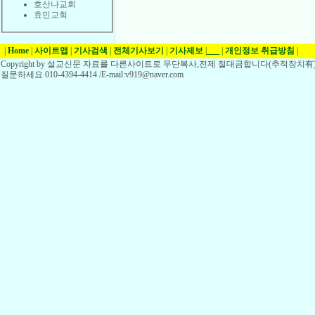
호산나교회
효민교회
|
Home
|
사이트맵
|
기사검색
|
전체기사보기
|
기사제보
|
___
|
개인정보 취급방침
|
Copyright by 설교신문 자료를 다른사이트로 무단복사,전제 절대금합니다(추적장치有)
질문하세요 010-4394-4414 /E-mail:v919@naver.com