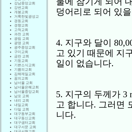
물에 잠기게 되어 
강남중앙교회
강변교회
덩어리로 되어 있을
개봉교회
거룩한빛광성교
경동교회
경향교회
고척교회
과천 교회
광림 교회
4. 지구와 달이 80
광명 교회
광주중앙교회
고 있기 때문에 지
구미교회
금란 교회
일이 없습니다.
기둥교회
기쁜소식교회
기쁨의교회
김해제일교회
꿈의교회
남서울 교회
남서울은혜교회
5. 지구의 두께가 
남서울중앙교회
남포 교회
내리 교회
고 합니다. 그러면 
내일교회
다일 교회
니다.
대구동부교회
대구동신교회
대구샘터교회
대구서문 교회
대구서현교회