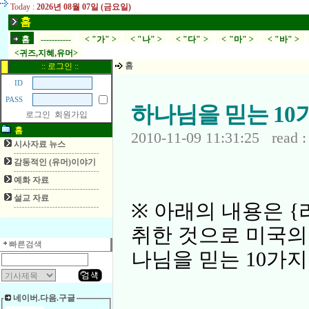
Today :
2026년 08월 07일 (금요일)
홈
홈
-----------
< "가" >
< "나" >
< "다" >
< "마" >
< "바" >
<귀즈,지혜,유머>
홈
:: 로그인 ::
ID
PASS
하나님을 믿는 10
로그인
회원가입
홈
2010-11-09 11:31:25 read :
시사자료 뉴스
감동적인 (유머)이야기
예화 자료
설교 자료
※ 아래의 내용은 
취한 것으로 미국의
빠른검색
나님을 믿는 10가
네이버.다음.구글