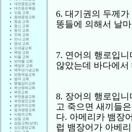
대전중앙교회
대조동순복음
6. 대기권의 두께
도림 교회
동래중앙교회
똥들에 의해서 날마
동숭 교회
동신 교회
동안 교회
두레 교회
만나 교회
명성 교회
모새골교회
7. 연어의 행로입니
목양 교회
바울 교회
반야월 교회
않았는데 바다에서 
백양로 교회
백주년기념교회
번동제일교회
범어 교회
벧엘감리교회
부산영락교회
부전교회
8. 장어의 행로입니
부천동광교회
부천평안교회
고 죽으면 새끼들은
분당우리교회
빛과생명교회
다. 아메리카 뱀장
사랑의교회
삼일 교회
삼일교회(상계)
럽 뱀장어가 아베리
상도중앙교회