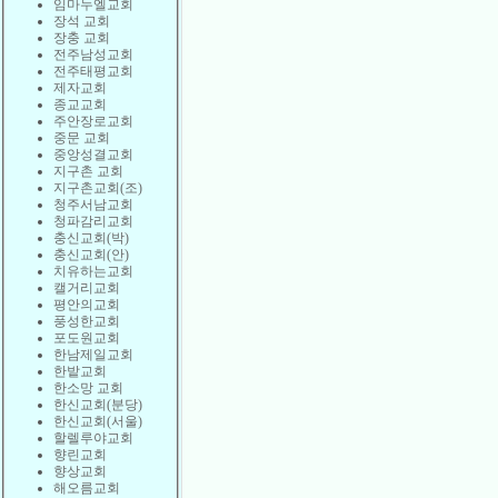
임마누엘교회
장석 교회
장충 교회
전주남성교회
전주태평교회
제자교회
종교교회
주안장로교회
중문 교회
중앙성결교회
지구촌 교회
지구촌교회(조)
청주서남교회
청파감리교회
충신교회(박)
충신교회(안)
치유하는교회
캘거리교회
평안의교회
풍성한교회
포도원교회
한남제일교회
한밭교회
한소망 교회
한신교회(분당)
한신교회(서울)
할렐루야교회
향린교회
향상교회
해오름교회