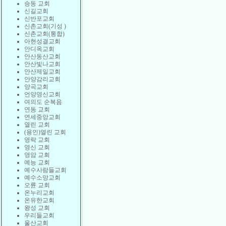
승동 교회
신길교회
신반포교회
신촌교회(기성 )
신촌교회(통합)
아현성결교회
안디옥교회
안산동산교회
안산빛나교회
안산제일교회
안양감리교회
양곡교회
언양영신교회
여의도 순복음
연동 교회
연세중앙교회
열린 교회
(용인)열린 교회
영락 교회
영신 교회
영암 교회
예능 교회
예수사람들교회
예수소망교회
오륜 교회
온누리교회
온유한교회
왕성 교회
우리들교회
울산교회