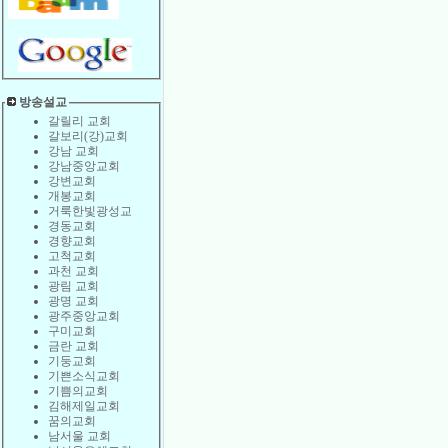
방송설교
갈릴리 교회
갈보리(강)교회
강남 교회
강남중앙교회
강변교회
개봉교회
거룩한빛광성교
경동교회
경향교회
고척교회
과천 교회
광림 교회
광명 교회
광주중앙교회
구미교회
금란 교회
기둥교회
기쁜소식교회
기쁨의교회
김해제일교회
꿈의교회
남서울 교회