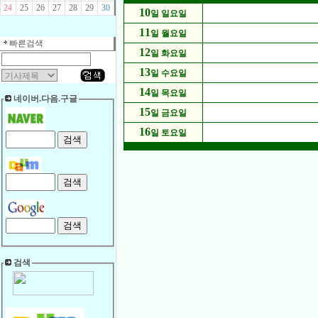
24
25
26
27
28
29
30
10
일 일요일
11
일 월요일
빠른검색
12
일 화요일
13
일 수요일
14
일 목요일
네이버.다음.구글
15
일 금요일
16
일 토요일
검색