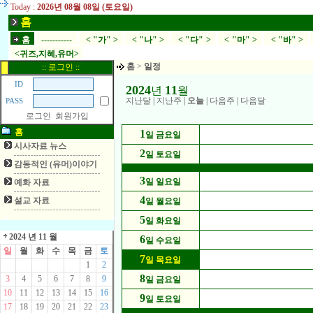
Today :
2026년 08월 08일 (토요일)
홈
홈
-----------
< "가" >
< "나" >
< "다" >
< "마" >
< "바" >
<귀즈,지혜,유머>
홈
>
일정
:: 로그인 ::
ID
2024
11
년
월
지난달
|
지난주
|
오늘
|
다음주
|
다음달
PASS
로그인
회원가입
홈
1
일 금요일
시사자료 뉴스
2
일 토요일
감동적인 (유머)이야기
3
일 일요일
예화 자료
4
설교 자료
일 월요일
5
일 화요일
2024 년 11 월
6
일 수요일
일
월
화
수
목
금
토
7
일 목요일
1
2
8
3
4
5
6
7
8
9
일 금요일
10
11
12
13
14
15
16
9
일 토요일
17
18
19
20
21
22
23