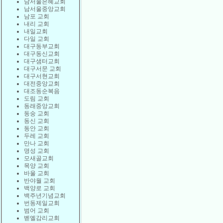
남서울은혜교회
남서울중앙교회
남포 교회
내리 교회
내일교회
다일 교회
대구동부교회
대구동신교회
대구샘터교회
대구서문 교회
대구서현교회
대전중앙교회
대조동순복음
도림 교회
동래중앙교회
동숭 교회
동신 교회
동안 교회
두레 교회
만나 교회
명성 교회
모새골교회
목양 교회
바울 교회
반야월 교회
백양로 교회
백주년기념교회
번동제일교회
범어 교회
벧엘감리교회