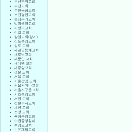
부산영락교회
부전교회
부천동광교회
부천평안교회
분당우리교회
빛과생명교회
사랑의교회
삼일 교회
삼일교회(상계)
상도중앙교회
상도 교회
새길공동체교회
새로남교회
새문안 교회
새에덴 교회
새중앙교회
샘물 교회
서울 교회
서울광염 교회
서울서마나교회
서울지구촌교회
서초중앙교회
서현 교회
선한목자교회
세한 교회
소망 교회
송정중앙교회
수원중앙침례
수영로교회
수유제일교회