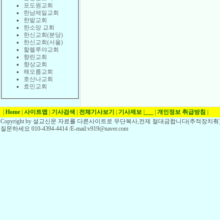
포도원교회
한남제일교회
한밭교회
한소망 교회
한신교회(분당)
한신교회(서울)
할렐루야교회
향린교회
향상교회
해오름교회
호산나교회
효민교회
|
Home
|
사이트맵
|
기사검색
|
전체기사보기
|
기사제보
|
___
|
개인정보 취급방침
|
Copyright by 설교신문 자료를 다른사이트로 무단복사,전제 절대금합니다(추적장치有)
질문하세요 010-4394-4414 /E-mail:v919@naver.com