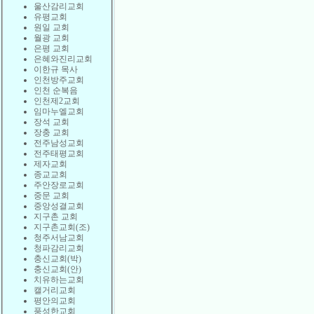
울산감리교회
유평교회
원일 교회
월광 교회
은평 교회
은혜와진리교회
이한규 목사
인천방주교회
인천 순복음
인천제2교회
임마누엘교회
장석 교회
장충 교회
전주남성교회
전주태평교회
제자교회
종교교회
주안장로교회
중문 교회
중앙성결교회
지구촌 교회
지구촌교회(조)
청주서남교회
청파감리교회
충신교회(박)
충신교회(안)
치유하는교회
캘거리교회
평안의교회
풍성한교회