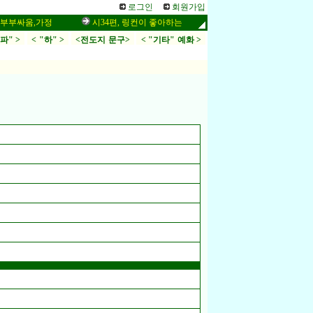
로그인
회원가입
움,가정
시34편, 링컨이 좋아하는 말씀,응답,두려움
인터넷 설교 
.파" >
< "하" >
<전도지 문구>
< "기타" 예화 >