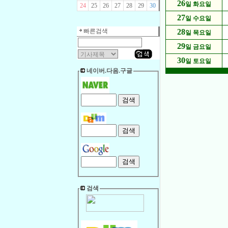
26
일 화요일
24
25
26
27
28
29
30
27
일 수요일
빠른검색
28
일 목요일
29
일 금요일
30
일 토요일
네이버.다음.구글
검색