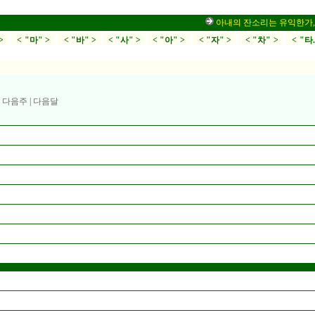
아내의 잔소리는 유익한가,부부싸
>
< "마" >
< "바" >
< "사" >
< "아" >
< "자" >
< "차" >
< "타
|
다음주
|
다음달