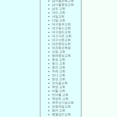
남서울은혜교회
남서울중앙교회
남포 교회
내리 교회
내일교회
다일 교회
대구동부교회
대구동신교회
대구샘터교회
대구서문 교회
대구서현교회
대전중앙교회
대조동순복음
도림 교회
동래중앙교회
동숭 교회
동신 교회
동안 교회
두레 교회
만나 교회
명성 교회
모새골교회
목양 교회
바울 교회
반야월 교회
백양로 교회
백주년기념교회
번동제일교회
범어 교회
벧엘감리교회