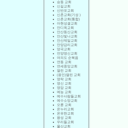
승동 교회
신길교회
신반포교회
신촌교회(기성 )
신촌교회(통합)
아현성결교회
안디옥교회
안산동산교회
안산빛나교회
안산제일교회
안양감리교회
양곡교회
언양영신교회
여의도 순복음
연동 교회
연세중앙교회
열린 교회
(용인)열린 교회
영락 교회
영신 교회
영암 교회
예능 교회
예수사람들교회
예수소망교회
오륜 교회
온누리교회
온유한교회
왕성 교회
우리들교회
울산교회