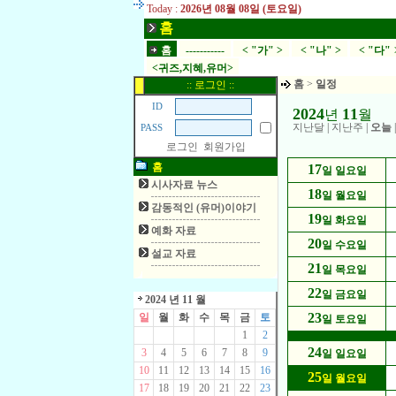
Today :
2026년 08월 08일 (토요일)
홈
홈
-----------
< "가" >
< "나" >
< "다" 
<귀즈,지혜,유머>
홈
>
일정
:: 로그인 ::
ID
2024
11
년
월
지난달
|
지난주
|
오늘
PASS
로그인
회원가입
홈
17
일 일요일
시사자료 뉴스
18
일 월요일
감동적인 (유머)이야기
19
일 화요일
예화 자료
20
일 수요일
설교 자료
21
일 목요일
22
일 금요일
2024 년 11 월
23
일
월
화
수
목
금
토
일 토요일
1
2
24
3
4
5
6
7
8
9
일 일요일
10
11
12
13
14
15
16
25
일 월요일
17
18
19
20
21
22
23