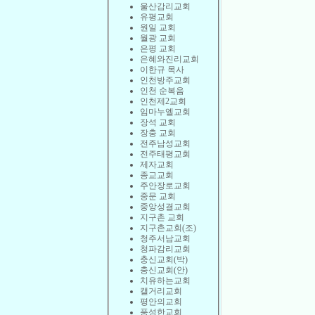
울산감리교회
유평교회
원일 교회
월광 교회
은평 교회
은혜와진리교회
이한규 목사
인천방주교회
인천 순복음
인천제2교회
임마누엘교회
장석 교회
장충 교회
전주남성교회
전주태평교회
제자교회
종교교회
주안장로교회
중문 교회
중앙성결교회
지구촌 교회
지구촌교회(조)
청주서남교회
청파감리교회
충신교회(박)
충신교회(안)
치유하는교회
캘거리교회
평안의교회
풍성한교회