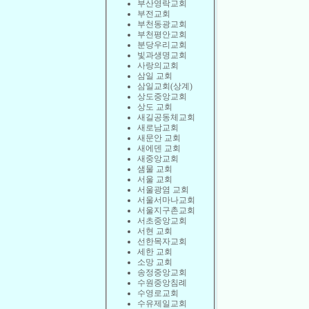
부산영락교회
부전교회
부천동광교회
부천평안교회
분당우리교회
빛과생명교회
사랑의교회
삼일 교회
삼일교회(상계)
상도중앙교회
상도 교회
새길공동체교회
새로남교회
새문안 교회
새에덴 교회
새중앙교회
샘물 교회
서울 교회
서울광염 교회
서울서마나교회
서울지구촌교회
서초중앙교회
서현 교회
선한목자교회
세한 교회
소망 교회
송정중앙교회
수원중앙침례
수영로교회
수유제일교회