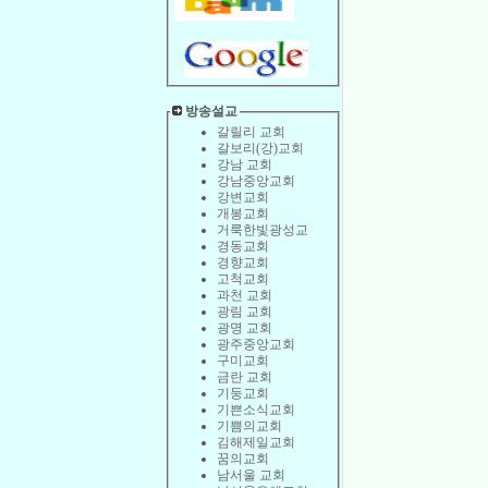
방송설교
갈릴리 교회
갈보리(강)교회
강남 교회
강남중앙교회
강변교회
개봉교회
거룩한빛광성교
경동교회
경향교회
고척교회
과천 교회
광림 교회
광명 교회
광주중앙교회
구미교회
금란 교회
기둥교회
기쁜소식교회
기쁨의교회
김해제일교회
꿈의교회
남서울 교회