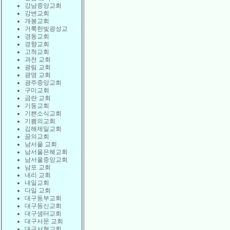
강남중앙교회
강변교회
개봉교회
거룩한빛광성교
경동교회
경향교회
고척교회
과천 교회
광림 교회
광명 교회
광주중앙교회
구미교회
금란 교회
기둥교회
기쁜소식교회
기쁨의교회
김해제일교회
꿈의교회
남서울 교회
남서울은혜교회
남서울중앙교회
남포 교회
내리 교회
내일교회
다일 교회
대구동부교회
대구동신교회
대구샘터교회
대구서문 교회
대구서현교회