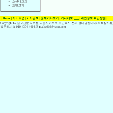
호산나교회
효민교회
|
Home
|
사이트맵
|
기사검색
|
전체기사보기
|
기사제보
|
___
|
개인정보 취급방침
|
Copyright by 설교신문 자료를 다른사이트로 무단복사,전제 절대금합니다(추적장치有)
질문하세요 010-4394-4414 /E-mail:v919@naver.com