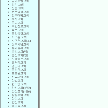
임마누엘교회
장석 교회
장충 교회
전주남성교회
전주태평교회
제자교회
종교교회
주안장로교회
중문 교회
중앙성결교회
지구촌 교회
지구촌교회(조)
청주서남교회
청파감리교회
충신교회(박)
충신교회(안)
치유하는교회
캘거리교회
평안의교회
풍성한교회
포도원교회
한남제일교회
한밭교회
한소망 교회
한신교회(분당)
한신교회(서울)
할렐루야교회
향린교회
향상교회
해오름교회