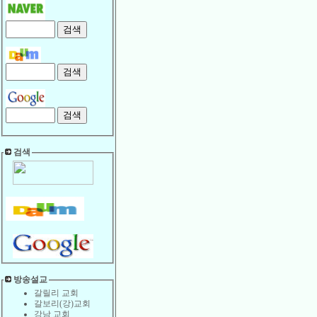
검색
방송설교
갈릴리 교회
갈보리(강)교회
강남 교회