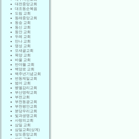
대전중앙교회
대조동순복음
도림 교회
동래중앙교회
동숭 교회
동신 교회
동안 교회
두레 교회
만나 교회
명성 교회
모새골교회
목양 교회
바울 교회
반야월 교회
백양로 교회
백주년기념교회
번동제일교회
범어 교회
벧엘감리교회
부산영락교회
부전교회
부천동광교회
부천평안교회
분당우리교회
빛과생명교회
사랑의교회
삼일 교회
삼일교회(상계)
상도중앙교회