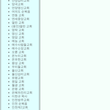
안양감리교회
양곡교회
언양영신교회
여의도 순복음
연동 교회
연세중앙교회
열린 교회
(용인)열린 교회
영락 교회
영신 교회
영암 교회
예능 교회
예수사람들교회
예수소망교회
오륜 교회
온누리교회
온유한교회
왕성 교회
우리들교회
울산교회
울산감리교회
유평교회
원일 교회
월광 교회
은평 교회
은혜와진리교회
이한규 목사
인천방주교회
인천 순복음
인천제2교회