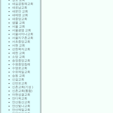
상도 교회
새길공동체교회
새로남교회
새문안 교회
새에덴 교회
새중앙교회
샘물 교회
서울 교회
서울광염 교회
서울서마나교회
서울지구촌교회
서초중앙교회
서현 교회
선한목자교회
세한 교회
소망 교회
송정중앙교회
수원중앙침례
수영로교회
수유제일교회
승동 교회
신길교회
신반포교회
신촌교회(기성 )
신촌교회(통합)
아현성결교회
안디옥교회
안산동산교회
안산빛나교회
안산제일교회