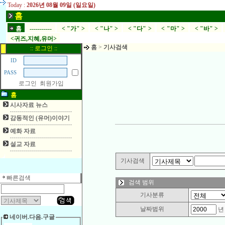
Today :
2026년 08월 09일 (일요일)
홈
홈
-----------
< "가" >
< "나" >
< "다" >
< "마" >
< "바" >
<귀즈,지혜,유머>
홈
>
기사검색
:: 로그인 ::
ID
PASS
로그인
회원가입
홈
시사자료 뉴스
감동적인 (유머)이야기
예화 자료
설교 자료
기사검색
빠른검색
검색 범위
기사분류
날짜범위
네이버.다음.구글