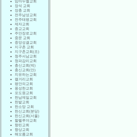
임마누엘교회
장석 교회
장충 교회
전주남성교회
전주태평교회
제자교회
종교교회
주안장로교회
중문 교회
중앙성결교회
지구촌 교회
지구촌교회(조)
청주서남교회
청파감리교회
충신교회(박)
충신교회(안)
치유하는교회
캘거리교회
평안의교회
풍성한교회
포도원교회
한남제일교회
한밭교회
한소망 교회
한신교회(분당)
한신교회(서울)
할렐루야교회
향린교회
향상교회
해오름교회