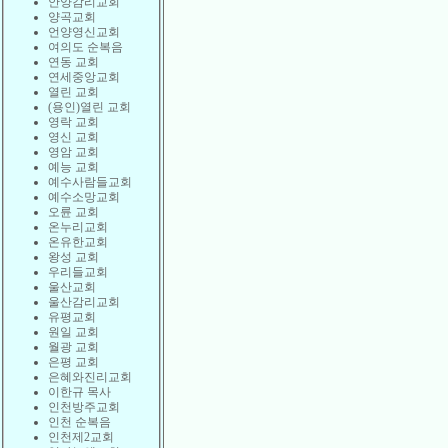
안양감리교회
양곡교회
언양영신교회
여의도 순복음
연동 교회
연세중앙교회
열린 교회
(용인)열린 교회
영락 교회
영신 교회
영암 교회
예능 교회
예수사람들교회
예수소망교회
오륜 교회
온누리교회
온유한교회
왕성 교회
우리들교회
울산교회
울산감리교회
유평교회
원일 교회
월광 교회
은평 교회
은혜와진리교회
이한규 목사
인천방주교회
인천 순복음
인천제2교회