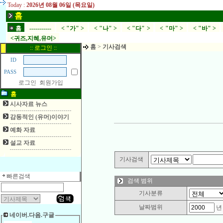
Today :
2026년 08월 06일 (목요일)
홈
홈
-----------
< "가" >
< "나" >
< "다" >
< "마" >
< "바" >
<귀즈,지혜,유머>
홈
>
기사검색
:: 로그인 ::
ID
PASS
로그인
회원가입
홈
시사자료 뉴스
감동적인 (유머)이야기
예화 자료
설교 자료
기사검색
빠른검색
검색 범위
기사분류
날짜범위
네이버.다음.구글