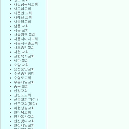
상도 교회
새길공동체교회
새로남교회
새문안 교회
새에덴 교회
새중앙교회
샘물 교회
서울 교회
서울광염 교회
서울서마나교회
서울지구촌교회
서초중앙교회
서현 교회
선한목자교회
세한 교회
소망 교회
송정중앙교회
수원중앙침례
수영로교회
수유제일교회
승동 교회
신길교회
신반포교회
신촌교회(기성 )
신촌교회(통합)
아현성결교회
안디옥교회
안산동산교회
안산빛나교회
안산제일교회