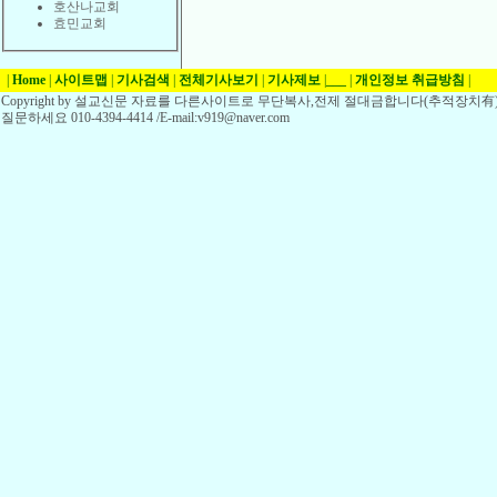
호산나교회
효민교회
|
Home
|
사이트맵
|
기사검색
|
전체기사보기
|
기사제보
|
___
|
개인정보 취급방침
|
Copyright by 설교신문 자료를 다른사이트로 무단복사,전제 절대금합니다(추적장치有)
질문하세요 010-4394-4414 /E-mail:v919@naver.com