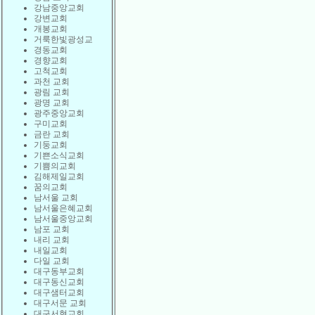
강남중앙교회
강변교회
개봉교회
거룩한빛광성교
경동교회
경향교회
고척교회
과천 교회
광림 교회
광명 교회
광주중앙교회
구미교회
금란 교회
기둥교회
기쁜소식교회
기쁨의교회
김해제일교회
꿈의교회
남서울 교회
남서울은혜교회
남서울중앙교회
남포 교회
내리 교회
내일교회
다일 교회
대구동부교회
대구동신교회
대구샘터교회
대구서문 교회
대구서현교회