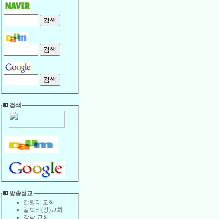
검색
방송설교
갈릴리 교회
갈보리(강)교회
강남 교회