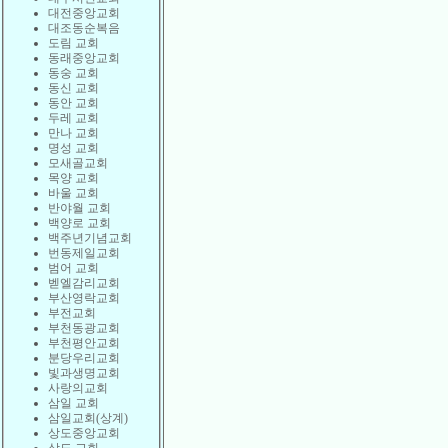
대전중앙교회
대조동순복음
도림 교회
동래중앙교회
동숭 교회
동신 교회
동안 교회
두레 교회
만나 교회
명성 교회
모새골교회
목양 교회
바울 교회
반야월 교회
백양로 교회
백주년기념교회
번동제일교회
범어 교회
벧엘감리교회
부산영락교회
부전교회
부천동광교회
부천평안교회
분당우리교회
빛과생명교회
사랑의교회
삼일 교회
삼일교회(상계)
상도중앙교회