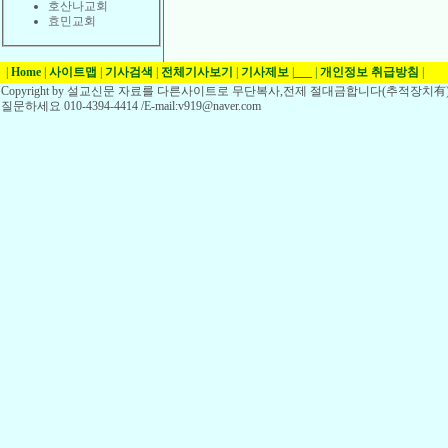
호산나교회
효민교회
|
Home
|
사이트맵
|
기사검색
|
전체기사보기
|
기사제보
|
___
|
개인정보 취급방침
|
Copyright by 설교신문 자료를 다른사이트로 무단복사,전제 절대금합니다(추적장치有)
질문하세요 010-4394-4414 /E-mail:v919@naver.com