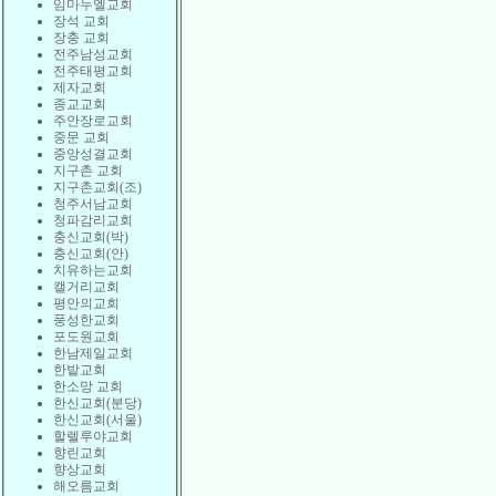
임마누엘교회
장석 교회
장충 교회
전주남성교회
전주태평교회
제자교회
종교교회
주안장로교회
중문 교회
중앙성결교회
지구촌 교회
지구촌교회(조)
청주서남교회
청파감리교회
충신교회(박)
충신교회(안)
치유하는교회
캘거리교회
평안의교회
풍성한교회
포도원교회
한남제일교회
한밭교회
한소망 교회
한신교회(분당)
한신교회(서울)
할렐루야교회
향린교회
향상교회
해오름교회