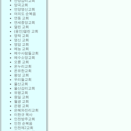
안양감리교회
양곡교회
언양영신교회
여의도 순복음
연동 교회
연세중앙교회
열린 교회
(용인)열린 교회
영락 교회
영신 교회
영암 교회
예능 교회
예수사람들교회
예수소망교회
오륜 교회
온누리교회
온유한교회
왕성 교회
우리들교회
울산교회
울산감리교회
유평교회
원일 교회
월광 교회
은평 교회
은혜와진리교회
이한규 목사
인천방주교회
인천 순복음
인천제2교회