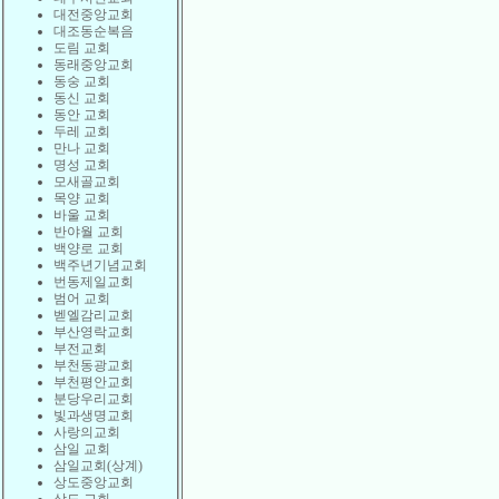
대전중앙교회
대조동순복음
도림 교회
동래중앙교회
동숭 교회
동신 교회
동안 교회
두레 교회
만나 교회
명성 교회
모새골교회
목양 교회
바울 교회
반야월 교회
백양로 교회
백주년기념교회
번동제일교회
범어 교회
벧엘감리교회
부산영락교회
부전교회
부천동광교회
부천평안교회
분당우리교회
빛과생명교회
사랑의교회
삼일 교회
삼일교회(상계)
상도중앙교회