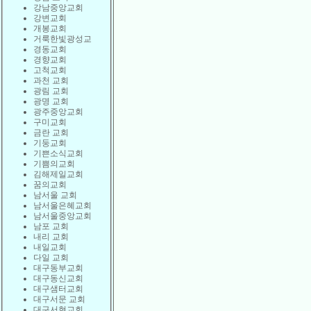
강남중앙교회
강변교회
개봉교회
거룩한빛광성교
경동교회
경향교회
고척교회
과천 교회
광림 교회
광명 교회
광주중앙교회
구미교회
금란 교회
기둥교회
기쁜소식교회
기쁨의교회
김해제일교회
꿈의교회
남서울 교회
남서울은혜교회
남서울중앙교회
남포 교회
내리 교회
내일교회
다일 교회
대구동부교회
대구동신교회
대구샘터교회
대구서문 교회
대구서현교회