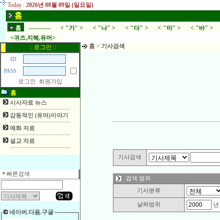
Today :
2026년 08월 09일 (일요일)
홈
홈
-----------
< "가" >
< "나" >
< "다" >
< "마" >
< "바" >
<귀즈,지혜,유머>
홈
>
기사검색
:: 로그인 ::
ID
PASS
로그인
회원가입
홈
시사자료 뉴스
감동적인 (유머)이야기
예화 자료
설교 자료
기사검색
빠른검색
검색 범위
기사분류
날짜범위
네이버.다음.구글