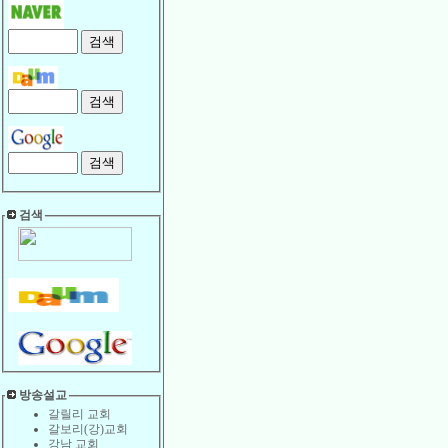
검색
방송설교
갈릴리 교회
갈보리(강)교회
강남 교회