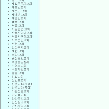
상도 교회
새길공동체교회
새로남교회
새문안 교회
새에덴 교회
새중앙교회
샘물 교회
서울 교회
서울광염 교회
서울서마나교회
서울지구촌교회
서초중앙교회
서현 교회
선한목자교회
세한 교회
소망 교회
송정중앙교회
수원중앙침례
수영로교회
수유제일교회
승동 교회
신길교회
신반포교회
신촌교회(기성 )
신촌교회(통합)
아현성결교회
안디옥교회
안산동산교회
안산빛나교회
안산제일교회