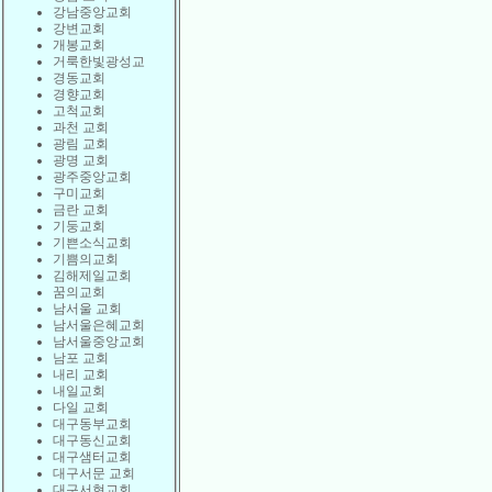
강남중앙교회
강변교회
개봉교회
거룩한빛광성교
경동교회
경향교회
고척교회
과천 교회
광림 교회
광명 교회
광주중앙교회
구미교회
금란 교회
기둥교회
기쁜소식교회
기쁨의교회
김해제일교회
꿈의교회
남서울 교회
남서울은혜교회
남서울중앙교회
남포 교회
내리 교회
내일교회
다일 교회
대구동부교회
대구동신교회
대구샘터교회
대구서문 교회
대구서현교회