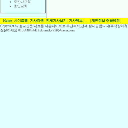
호산나교회
효민교회
|
Home
|
사이트맵
|
기사검색
|
전체기사보기
|
기사제보
|
___
|
개인정보 취급방침
|
Copyright by 설교신문 자료를 다른사이트로 무단복사,전제 절대금합니다(추적장치有)
질문하세요 010-4394-4414 /E-mail:v919@naver.com