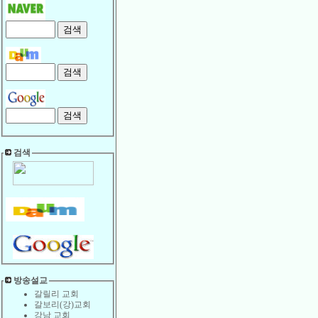
검색
방송설교
갈릴리 교회
갈보리(강)교회
강남 교회