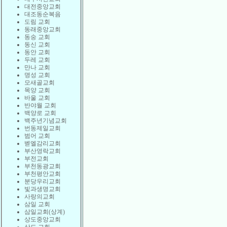
대전중앙교회
대조동순복음
도림 교회
동래중앙교회
동숭 교회
동신 교회
동안 교회
두레 교회
만나 교회
명성 교회
모새골교회
목양 교회
바울 교회
반야월 교회
백양로 교회
백주년기념교회
번동제일교회
범어 교회
벧엘감리교회
부산영락교회
부전교회
부천동광교회
부천평안교회
분당우리교회
빛과생명교회
사랑의교회
삼일 교회
삼일교회(상계)
상도중앙교회