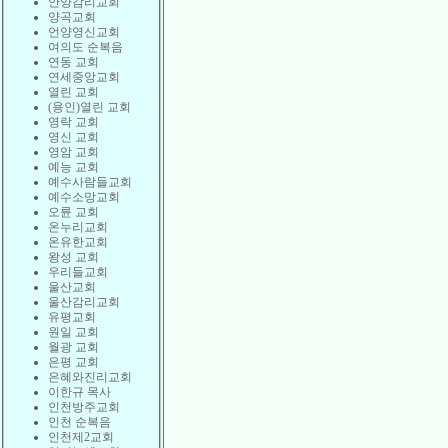
안양감리교회
양곡교회
언양영신교회
여의도 순복음
연동 교회
연세중앙교회
열린 교회
(용인)열린 교회
영락 교회
영신 교회
영암 교회
예능 교회
예수사람들교회
예수소망교회
오륜 교회
온누리교회
온유한교회
왕성 교회
우리들교회
울산교회
울산감리교회
유평교회
원일 교회
월광 교회
은평 교회
은혜와진리교회
이한규 목사
인천방주교회
인천 순복음
인천제2교회