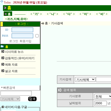
Today :
2026년 08월 08일 (토요일)
홈
홈
-----------
< "가" >
< "나" >
< "다" >
< "마" >
< "바" >
<귀즈,지혜,유머>
홈
>
기사검색
:: 로그인 ::
ID
PASS
로그인
회원가입
홈
시사자료 뉴스
감동적인 (유머)이야기
예화 자료
설교 자료
기사검색
빠른검색
검색 범위
기사분류
날짜범위
네이버.다음.구글