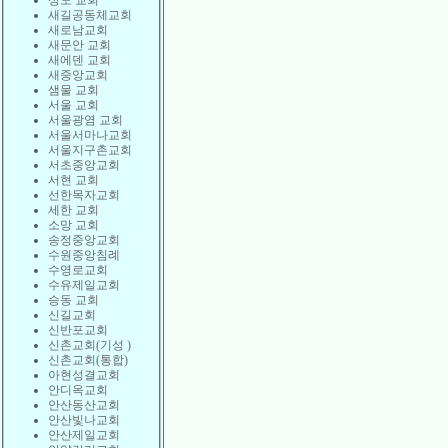
상도 교회
새길공동체교회
새로남교회
새문안 교회
새에덴 교회
새중앙교회
샘물 교회
서울 교회
서울광염 교회
서울서마나교회
서울지구촌교회
서초중앙교회
서현 교회
선한목자교회
세한 교회
소망 교회
송정중앙교회
수원중앙침례
수영로교회
수유제일교회
승동 교회
신길교회
신반포교회
신촌교회(기성 )
신촌교회(통합)
아현성결교회
안디옥교회
안산동산교회
안산빛나교회
안산제일교회