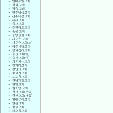
임마누엘교회
장석 교회
장충 교회
전주남성교회
전주태평교회
제자교회
종교교회
주안장로교회
중문 교회
중앙성결교회
지구촌 교회
지구촌교회(조)
청주서남교회
청파감리교회
충신교회(박)
충신교회(안)
치유하는교회
캘거리교회
평안의교회
풍성한교회
포도원교회
한남제일교회
한밭교회
한소망 교회
한신교회(분당)
한신교회(서울)
할렐루야교회
향린교회
향상교회
해오름교회