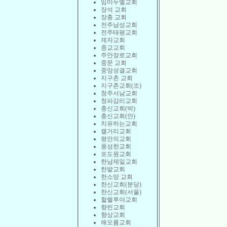
임마누엘교회
장석 교회
장충 교회
전주남성교회
전주태평교회
제자교회
종교교회
주안장로교회
중문 교회
중앙성결교회
지구촌 교회
지구촌교회(조)
청주서남교회
청파감리교회
충신교회(박)
충신교회(안)
치유하는교회
캘거리교회
평안의교회
풍성한교회
포도원교회
한남제일교회
한밭교회
한소망 교회
한신교회(분당)
한신교회(서울)
할렐루야교회
향린교회
향상교회
해오름교회