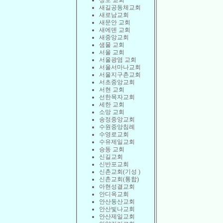
상도 교회
새길공동체교회
새로남교회
새문안 교회
새에덴 교회
새중앙교회
샘물 교회
서울 교회
서울광염 교회
서울서마나교회
서울지구촌교회
서초중앙교회
서현 교회
선한목자교회
세한 교회
소망 교회
송정중앙교회
수원중앙침례
수영로교회
수유제일교회
승동 교회
신길교회
신반포교회
신촌교회(기성 )
신촌교회(통합)
아현성결교회
안디옥교회
안산동산교회
안산빛나교회
안산제일교회