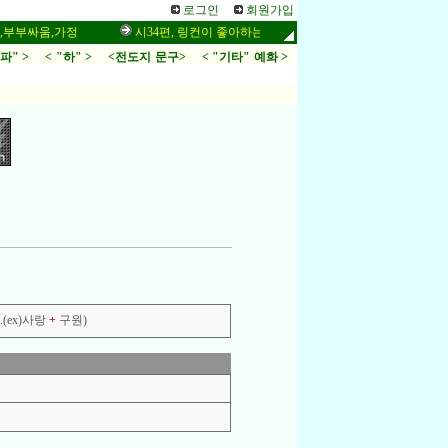
로그인
회원가입
싸움,가정
시34편, 링컨이 좋아하는 말씀,응답,두려움
인터넷 설교
.파" >
< "하" >
<전도지 문구>
< "기타" 예화 >
(ex)사랑
+
구원)