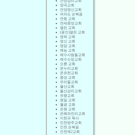
안양감리교회
양곡교회
언양영신교회
여의도 순복음
연동 교회
연세중앙교회
열린 교회
(용인)열린 교회
영락 교회
영신 교회
영암 교회
예능 교회
예수사람들교회
예수소망교회
오륜 교회
온누리교회
온유한교회
왕성 교회
우리들교회
울산교회
울산감리교회
유평교회
원일 교회
월광 교회
은평 교회
은혜와진리교회
이한규 목사
인천방주교회
인천 순복음
인천제2교회