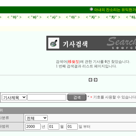
아내의 잔소리는 유익한가,부부
>
< "마" >
< "바" >
< "사" >
< "아" >
< "자" >
< "차" >
< "타
검색어(
移쒖젅
)에 관한 기사를
0
건 찾았습니다.
1 번째 검색결과 리스트 페이지입니다.
*
+
기호를 사용할 수 있습니다.
위
사분류
짜범위
년
월
일 부터