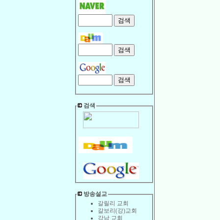
검색
방송설교
갈릴리 교회
갈보리(강)교회
강남 교회