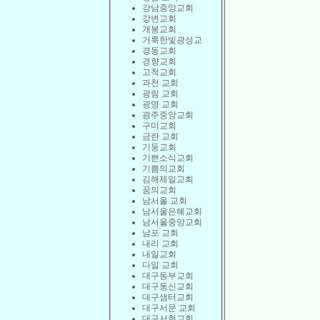
강남중앙교회
강변교회
개봉교회
거룩한빛광성교
경동교회
경향교회
고척교회
과천 교회
광림 교회
광명 교회
광주중앙교회
구미교회
금란 교회
기둥교회
기쁜소식교회
기쁨의교회
김해제일교회
꿈의교회
남서울 교회
남서울은혜교회
남서울중앙교회
남포 교회
내리 교회
내일교회
다일 교회
대구동부교회
대구동신교회
대구샘터교회
대구서문 교회
대구서현교회