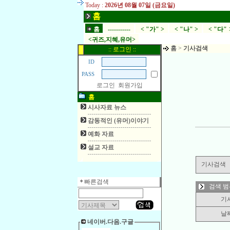
Today :
2026년 08월 07일 (금요일)
홈
홈
-----------
< "가" >
< "나" >
< "다" 
<귀즈,지혜,유머>
홈
>
기사검색
:: 로그인 ::
ID
PASS
로그인
회원가입
홈
시사자료 뉴스
감동적인 (유머)이야기
예화 자료
설교 자료
기사검색
빠른검색
검색 범
기
날
네이버.다음.구글