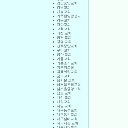
강남중앙교회
강변교회
개봉교회
거룩한빛광성교
경동교회
경향교회
고척교회
과천 교회
광림 교회
광명 교회
광주중앙교회
구미교회
금란 교회
기둥교회
기쁜소식교회
기쁨의교회
김해제일교회
꿈의교회
남서울 교회
남서울은혜교회
남서울중앙교회
남포 교회
내리 교회
내일교회
다일 교회
대구동부교회
대구동신교회
대구샘터교회
대구서문 교회
대구서현교회