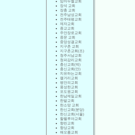
임마누엘교회
장석 교회
장충 교회
전주남성교회
전주태평교회
제자교회
종교교회
주안장로교회
중문 교회
중앙성결교회
지구촌 교회
지구촌교회(조)
청주서남교회
청파감리교회
충신교회(박)
충신교회(안)
치유하는교회
캘거리교회
평안의교회
풍성한교회
포도원교회
한남제일교회
한밭교회
한소망 교회
한신교회(분당)
한신교회(서울)
할렐루야교회
향린교회
향상교회
해오름교회