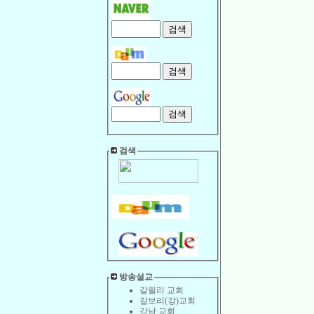
검색
방송설교
갈릴리 교회
갈보리(강)교회
강남 교회