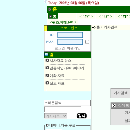
Today :
2026년 08월 06일 (목요일)
홈
홈
-----------
< "가" >
< "나" >
< "다" 
<귀즈,지혜,유머>
홈
>
기사검색
:: 로그인 ::
ID
PASS
로그인
회원가입
홈
시사자료 뉴스
감동적인 (유머)이야기
예화 자료
설교 자료
기사검색
빠른검색
검색 범
기
날
네이버.다음.구글