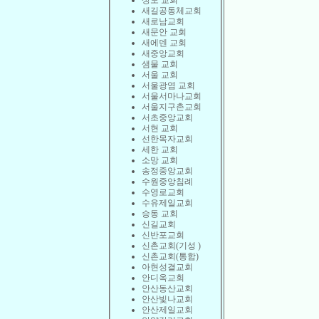
상도 교회
새길공동체교회
새로남교회
새문안 교회
새에덴 교회
새중앙교회
샘물 교회
서울 교회
서울광염 교회
서울서마나교회
서울지구촌교회
서초중앙교회
서현 교회
선한목자교회
세한 교회
소망 교회
송정중앙교회
수원중앙침례
수영로교회
수유제일교회
승동 교회
신길교회
신반포교회
신촌교회(기성 )
신촌교회(통합)
아현성결교회
안디옥교회
안산동산교회
안산빛나교회
안산제일교회