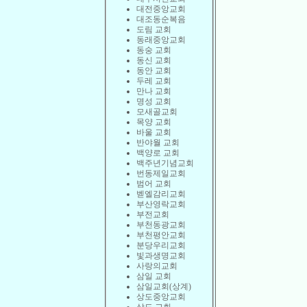
대전중앙교회
대조동순복음
도림 교회
동래중앙교회
동숭 교회
동신 교회
동안 교회
두레 교회
만나 교회
명성 교회
모새골교회
목양 교회
바울 교회
반야월 교회
백양로 교회
백주년기념교회
번동제일교회
범어 교회
벧엘감리교회
부산영락교회
부전교회
부천동광교회
부천평안교회
분당우리교회
빛과생명교회
사랑의교회
삼일 교회
삼일교회(상계)
상도중앙교회