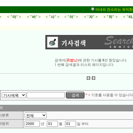
아내의 잔소리는 유익한가,
>
< "마" >
< "바" >
< "사" >
< "아" >
< "자" >
< "차" >
< "타
검색어(
異뺣났
)에 관한 기사를
0
건 찾았습니다.
1 번째 검색결과 리스트 페이지입니다.
*
+
기호를 사용할 수 있습니다.
위
사분류
짜범위
년
월
일 부터