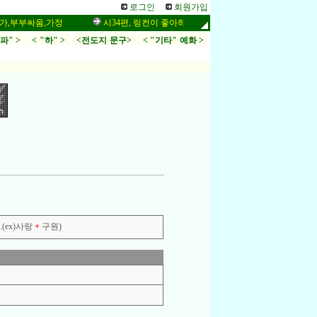
로그인
회원가입
부부싸움,가정
시34편, 링컨이 좋아하는 말씀,응답,두려움
인터넷 
.파" >
< "하" >
<전도지 문구>
< "기타" 예화 >
(ex)사랑
+
구원)