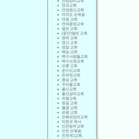
안양감리교회
양곡교회
언양영신교회
여의도 순복음
연동 교회
연세중앙교회
열린 교회
(용인)열린 교회
영락 교회
영신 교회
영암 교회
예능 교회
예수사람들교회
예수소망교회
오륜 교회
온누리교회
온유한교회
왕성 교회
우리들교회
울산교회
울산감리교회
유평교회
원일 교회
월광 교회
은평 교회
은혜와진리교회
이한규 목사
인천방주교회
인천 순복음
인천제2교회