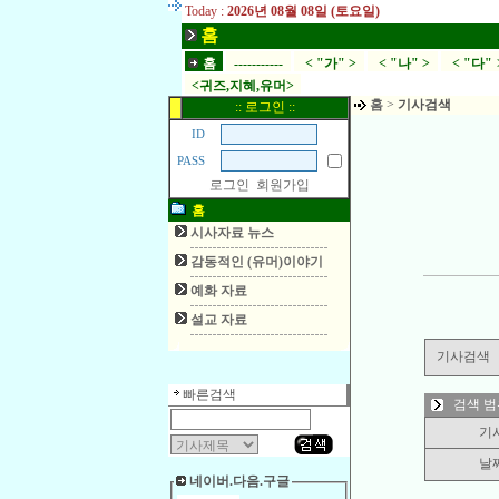
Today :
2026년 08월 08일 (토요일)
홈
홈
-----------
< "가" >
< "나" >
< "다" 
<귀즈,지혜,유머>
홈
>
기사검색
:: 로그인 ::
ID
PASS
로그인
회원가입
홈
시사자료 뉴스
감동적인 (유머)이야기
예화 자료
설교 자료
기사검색
빠른검색
검색 범
기
날
네이버.다음.구글