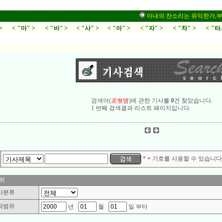
아내의 잔소리는 유익한가,부부싸움
>
< "마" >
< "바" >
< "사" >
< "아" >
< "자" >
< "차" >
< "타
검색어(
泥쒓뎅
)에 관한 기사를
0
건 찾았습니다.
1 번째 검색결과 리스트 페이지입니다.
*
+
기호를 사용할 수 있습니다.
위
사분류
짜범위
년
월
일 부터