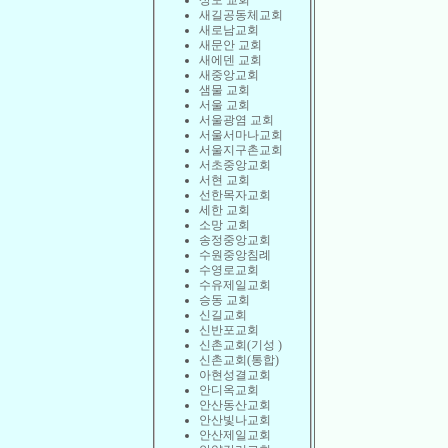
상도 교회
새길공동체교회
새로남교회
새문안 교회
새에덴 교회
새중앙교회
샘물 교회
서울 교회
서울광염 교회
서울서마나교회
서울지구촌교회
서초중앙교회
서현 교회
선한목자교회
세한 교회
소망 교회
송정중앙교회
수원중앙침례
수영로교회
수유제일교회
승동 교회
신길교회
신반포교회
신촌교회(기성 )
신촌교회(통합)
아현성결교회
안디옥교회
안산동산교회
안산빛나교회
안산제일교회