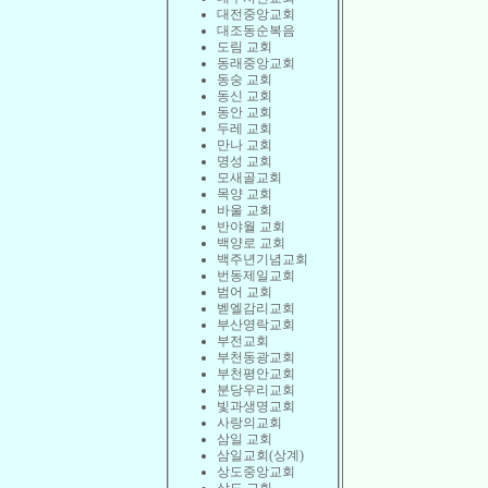
대전중앙교회
대조동순복음
도림 교회
동래중앙교회
동숭 교회
동신 교회
동안 교회
두레 교회
만나 교회
명성 교회
모새골교회
목양 교회
바울 교회
반야월 교회
백양로 교회
백주년기념교회
번동제일교회
범어 교회
벧엘감리교회
부산영락교회
부전교회
부천동광교회
부천평안교회
분당우리교회
빛과생명교회
사랑의교회
삼일 교회
삼일교회(상계)
상도중앙교회