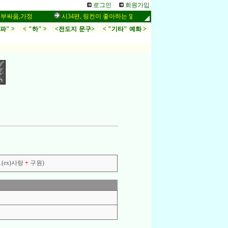
로그인
회원가입
,가정
시34편, 링컨이 좋아하는 말씀,응답,두려움
인터넷 설교 작
.파" >
< "하" >
<전도지 문구>
< "기타" 예화 >
(ex)사랑
+
구원)