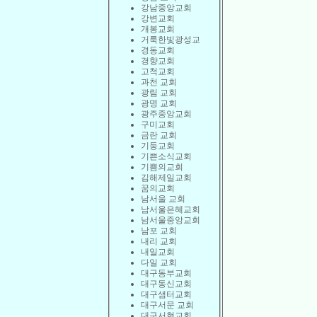
강남중앙교회
강변교회
개봉교회
거룩한빛광성교
경동교회
경향교회
고척교회
과천 교회
광림 교회
광명 교회
광주중앙교회
구미교회
금란 교회
기둥교회
기쁜소식교회
기쁨의교회
김해제일교회
꿈의교회
남서울 교회
남서울은혜교회
남서울중앙교회
남포 교회
내리 교회
내일교회
다일 교회
대구동부교회
대구동신교회
대구샘터교회
대구서문 교회
대구서현교회