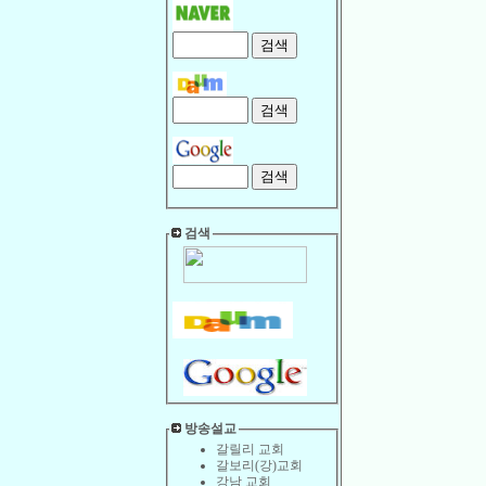
검색
방송설교
갈릴리 교회
갈보리(강)교회
강남 교회