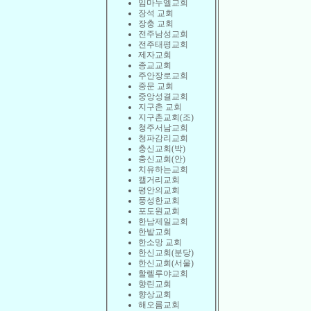
임마누엘교회
장석 교회
장충 교회
전주남성교회
전주태평교회
제자교회
종교교회
주안장로교회
중문 교회
중앙성결교회
지구촌 교회
지구촌교회(조)
청주서남교회
청파감리교회
충신교회(박)
충신교회(안)
치유하는교회
캘거리교회
평안의교회
풍성한교회
포도원교회
한남제일교회
한밭교회
한소망 교회
한신교회(분당)
한신교회(서울)
할렐루야교회
향린교회
향상교회
해오름교회