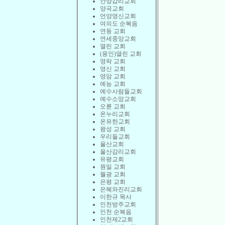
안양감리교회
양곡교회
언양영신교회
여의도 순복음
연동 교회
연세중앙교회
열린 교회
(용인)열린 교회
영락 교회
영신 교회
영암 교회
예능 교회
예수사람들교회
예수소망교회
오륜 교회
온누리교회
온유한교회
왕성 교회
우리들교회
울산교회
울산감리교회
유평교회
원일 교회
월광 교회
은평 교회
은혜와진리교회
이한규 목사
인천방주교회
인천 순복음
인천제2교회