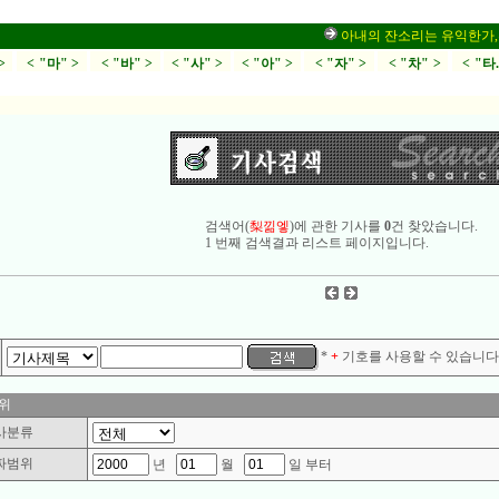
아내의 잔소리는 유익한가,부부싸
>
< "마" >
< "바" >
< "사" >
< "아" >
< "자" >
< "차" >
< "타
검색어(
梨낆엫
)에 관한 기사를
0
건 찾았습니다.
1 번째 검색결과 리스트 페이지입니다.
*
+
기호를 사용할 수 있습니다.
위
사분류
짜범위
년
월
일 부터