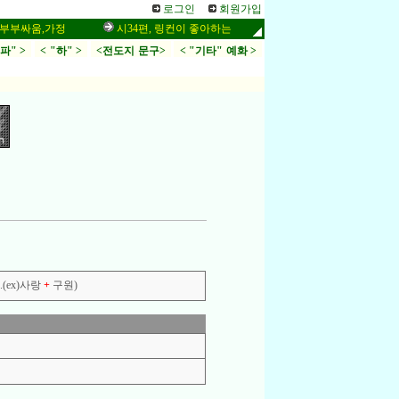
로그인
회원가입
움,가정
시34편, 링컨이 좋아하는 말씀,응답,두려움
인터넷 설교 
.파" >
< "하" >
<전도지 문구>
< "기타" 예화 >
(ex)사랑
+
구원)