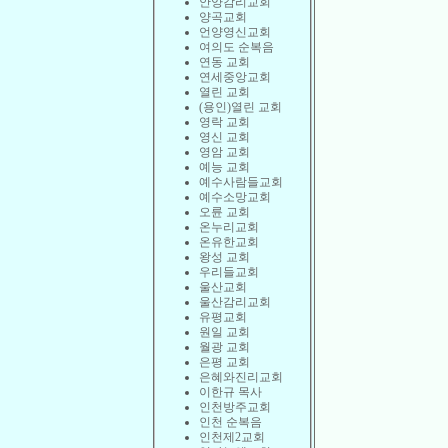
안양감리교회
양곡교회
언양영신교회
여의도 순복음
연동 교회
연세중앙교회
열린 교회
(용인)열린 교회
영락 교회
영신 교회
영암 교회
예능 교회
예수사람들교회
예수소망교회
오륜 교회
온누리교회
온유한교회
왕성 교회
우리들교회
울산교회
울산감리교회
유평교회
원일 교회
월광 교회
은평 교회
은혜와진리교회
이한규 목사
인천방주교회
인천 순복음
인천제2교회