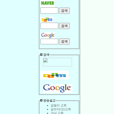
검색
방송설교
갈릴리 교회
갈보리(강)교회
강남 교회