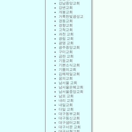
강남중앙교회
강변교회
개봉교회
거룩한빛광성교
경동교회
경향교회
고척교회
과천 교회
광림 교회
광명 교회
광주중앙교회
구미교회
금란 교회
기둥교회
기쁜소식교회
기쁨의교회
김해제일교회
꿈의교회
남서울 교회
남서울은혜교회
남서울중앙교회
남포 교회
내리 교회
내일교회
다일 교회
대구동부교회
대구동신교회
대구샘터교회
대구서문 교회
대구서현교회