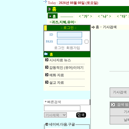
Today :
2026년 08월 08일 (토요일)
홈
홈
-----------
< "가" >
< "나" >
< "다" 
<귀즈,지혜,유머>
홈
>
기사검색
:: 로그인 ::
ID
PASS
로그인
회원가입
홈
시사자료 뉴스
감동적인 (유머)이야기
예화 자료
설교 자료
기사검색
빠른검색
검색 범
기
날
네이버.다음.구글