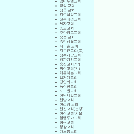
임마누엘교회
장석 교회
장충 교회
전주남성교회
전주태평교회
제자교회
종교교회
주안장로교회
중문 교회
중앙성결교회
지구촌 교회
지구촌교회(조)
청주서남교회
청파감리교회
충신교회(박)
충신교회(안)
치유하는교회
캘거리교회
평안의교회
풍성한교회
포도원교회
한남제일교회
한밭교회
한소망 교회
한신교회(분당)
한신교회(서울)
할렐루야교회
향린교회
향상교회
해오름교회