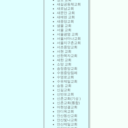
상도 교회
새길공동체교회
새로남교회
새문안 교회
새에덴 교회
새중앙교회
샘물 교회
서울 교회
서울광염 교회
서울서마나교회
서울지구촌교회
서초중앙교회
서현 교회
선한목자교회
세한 교회
소망 교회
송정중앙교회
수원중앙침례
수영로교회
수유제일교회
승동 교회
신길교회
신반포교회
신촌교회(기성 )
신촌교회(통합)
아현성결교회
안디옥교회
안산동산교회
안산빛나교회
안산제일교회