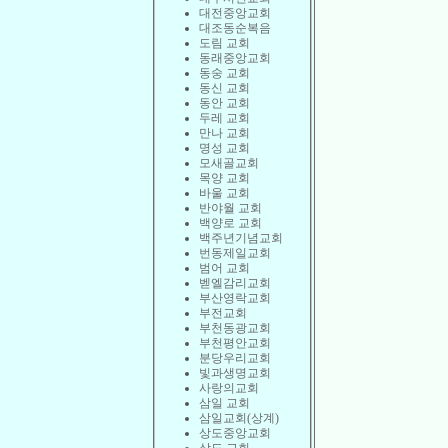
대전중앙교회
대조동순복음
도림 교회
동래중앙교회
동숭 교회
동신 교회
동안 교회
두레 교회
만나 교회
명성 교회
모새골교회
목양 교회
바울 교회
반야월 교회
백양로 교회
백주년기념교회
번동제일교회
범어 교회
벧엘감리교회
부산영락교회
부전교회
부천동광교회
부천평안교회
분당우리교회
빛과생명교회
사랑의교회
삼일 교회
삼일교회(상계)
상도중앙교회