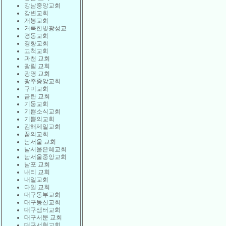
강남중앙교회
강변교회
개봉교회
거룩한빛광성교
경동교회
경향교회
고척교회
과천 교회
광림 교회
광명 교회
광주중앙교회
구미교회
금란 교회
기둥교회
기쁜소식교회
기쁨의교회
김해제일교회
꿈의교회
남서울 교회
남서울은혜교회
남서울중앙교회
남포 교회
내리 교회
내일교회
다일 교회
대구동부교회
대구동신교회
대구샘터교회
대구서문 교회
대구서현교회