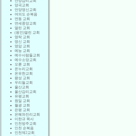
안양감리교회
양곡교회
언양영신교회
여의도 순복음
연동 교회
연세중앙교회
열린 교회
(용인)열린 교회
영락 교회
영신 교회
영암 교회
예능 교회
예수사람들교회
예수소망교회
오륜 교회
온누리교회
온유한교회
왕성 교회
우리들교회
울산교회
울산감리교회
유평교회
원일 교회
월광 교회
은평 교회
은혜와진리교회
이한규 목사
인천방주교회
인천 순복음
인천제2교회