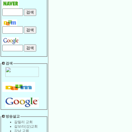
검색
방송설교
갈릴리 교회
갈보리(강)교회
강남 교회