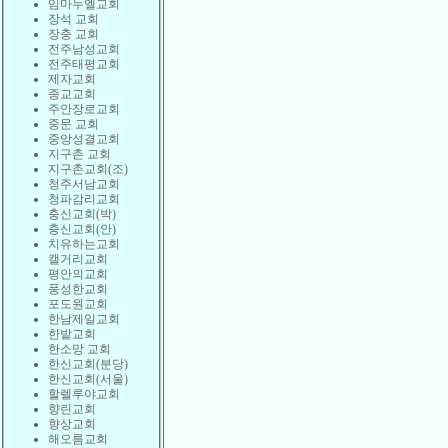
임마누엘교회
장석 교회
장충 교회
전주남성교회
전주태평교회
제자교회
종교교회
주안장로교회
중문 교회
중앙성결교회
지구촌 교회
지구촌교회(조)
청주서남교회
청파감리교회
충신교회(박)
충신교회(안)
치유하는교회
캘거리교회
평안의교회
풍성한교회
포도원교회
한남제일교회
한밭교회
한소망 교회
한신교회(분당)
한신교회(서울)
할렐루야교회
향린교회
향상교회
해오름교회