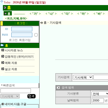
Today :
2026년 08월 09일 (일요일)
홈
홈
-----------
< "가" >
< "나" >
< "다" >
< "마" >
< "바" >
<귀즈,지혜,유머>
홈
>
기사검색
:: 로그인 ::
ID
PASS
로그인
회원가입
홈
시사자료 뉴스
감동적인 (유머)이야기
예화 자료
설교 자료
기사검색
빠른검색
검색 범위
기사분류
날짜범위
네이버.다음.구글