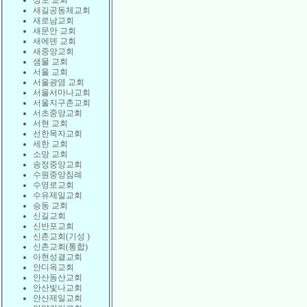
상도 교회
새길공동체교회
새로남교회
새문안 교회
새에덴 교회
새중앙교회
샘물 교회
서울 교회
서울광염 교회
서울서마나교회
서울지구촌교회
서초중앙교회
서현 교회
선한목자교회
세한 교회
소망 교회
송정중앙교회
수원중앙침례
수영로교회
수유제일교회
승동 교회
신길교회
신반포교회
신촌교회(기성 )
신촌교회(통합)
아현성결교회
안디옥교회
안산동산교회
안산빛나교회
안산제일교회