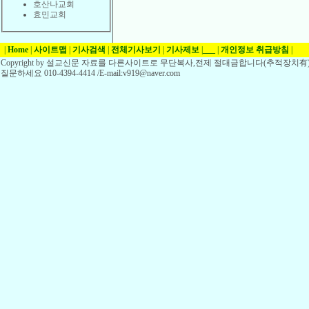
호산나교회
효민교회
|
Home
|
사이트맵
|
기사검색
|
전체기사보기
|
기사제보
|
___
|
개인정보 취급방침
|
Copyright by 설교신문 자료를 다른사이트로 무단복사,전제 절대금합니다(추적장치有)
질문하세요 010-4394-4414 /E-mail:v919@naver.com