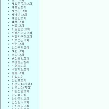
상도 교회
새길공동체교회
새로남교회
새문안 교회
새에덴 교회
새중앙교회
샘물 교회
서울 교회
서울광염 교회
서울서마나교회
서울지구촌교회
서초중앙교회
서현 교회
선한목자교회
세한 교회
소망 교회
송정중앙교회
수원중앙침례
수영로교회
수유제일교회
승동 교회
신길교회
신반포교회
신촌교회(기성 )
신촌교회(통합)
아현성결교회
안디옥교회
안산동산교회
안산빛나교회
안산제일교회