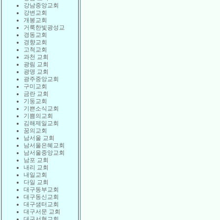
강남중앙교회
강변교회
개봉교회
거룩한빛광성교
경동교회
경향교회
고척교회
과천 교회
광림 교회
광명 교회
광주중앙교회
구미교회
금란 교회
기둥교회
기쁜소식교회
기쁨의교회
김해제일교회
꿈의교회
남서울 교회
남서울은혜교회
남서울중앙교회
남포 교회
내리 교회
내일교회
다일 교회
대구동부교회
대구동신교회
대구샘터교회
대구서문 교회
대구서현교회