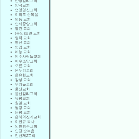
안양감리교회
양곡교회
언양영신교회
여의도 순복음
연동 교회
연세중앙교회
열린 교회
(용인)열린 교회
영락 교회
영신 교회
영암 교회
예능 교회
예수사람들교회
예수소망교회
오륜 교회
온누리교회
온유한교회
왕성 교회
우리들교회
울산교회
울산감리교회
유평교회
원일 교회
월광 교회
은평 교회
은혜와진리교회
이한규 목사
인천방주교회
인천 순복음
인천제2교회