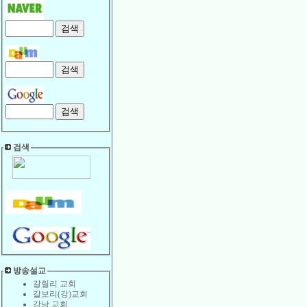
검색
방송설교
갈릴리 교회
갈보리(강)교회
강남 교회