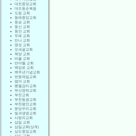
대전중앙교회
대조동순복음
도림 교회
동래중앙교회
동숭 교회
동신 교회
동안 교회
두레 교회
만나 교회
명성 교회
모새골교회
목양 교회
바울 교회
반야월 교회
백양로 교회
백주년기념교회
번동제일교회
범어 교회
벧엘감리교회
부산영락교회
부전교회
부천동광교회
부천평안교회
분당우리교회
빛과생명교회
사랑의교회
삼일 교회
삼일교회(상계)
상도중앙교회