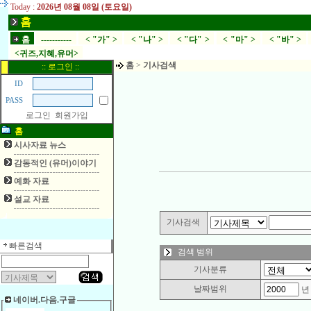
Today :
2026년 08월 08일 (토요일)
홈
홈
-----------
< "가" >
< "나" >
< "다" >
< "마" >
< "바" >
<귀즈,지혜,유머>
홈
>
기사검색
:: 로그인 ::
ID
PASS
로그인
회원가입
홈
시사자료 뉴스
감동적인 (유머)이야기
예화 자료
설교 자료
기사검색
빠른검색
검색 범위
기사분류
날짜범위
네이버.다음.구글