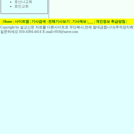
호산나교회
효민교회
|
Home
|
사이트맵
|
기사검색
|
전체기사보기
|
기사제보
|
___
|
개인정보 취급방침
|
Copyright by 설교신문 자료를 다른사이트로 무단복사,전제 절대금합니다(추적장치有)
질문하세요 010-4394-4414 /E-mail:v919@naver.com