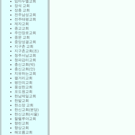
임마누엘교회
장석 교회
장충 교회
전주남성교회
전주태평교회
제자교회
종교교회
주안장로교회
중문 교회
중앙성결교회
지구촌 교회
지구촌교회(조)
청주서남교회
청파감리교회
충신교회(박)
충신교회(안)
치유하는교회
캘거리교회
평안의교회
풍성한교회
포도원교회
한남제일교회
한밭교회
한소망 교회
한신교회(분당)
한신교회(서울)
할렐루야교회
향린교회
향상교회
해오름교회