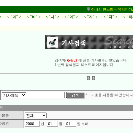
아내의 잔소리는 유익한가,부부
>
< "마" >
< "바" >
< "사" >
< "아" >
< "자" >
< "차" >
< "타
검색어(
�쒖궗
)에 관한 기사를
0
건 찾았습니다.
1 번째 검색결과 리스트 페이지입니다.
*
+
기호를 사용할 수 있습니다.
위
사분류
짜범위
년
월
일 부터