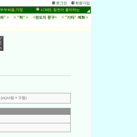
로그인
회원가입
싸움,가정
시34편, 링컨이 좋아하는 말씀,응답,두려움
인터넷 설교
.파" >
< "하" >
<전도지 문구>
< "기타" 예화 >
(ex)사랑
+
구원)