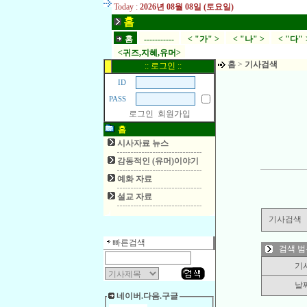
Today :
2026년 08월 08일 (토요일)
홈
홈
-----------
< "가" >
< "나" >
< "다" 
<귀즈,지혜,유머>
홈
>
기사검색
:: 로그인 ::
ID
PASS
로그인
회원가입
홈
시사자료 뉴스
감동적인 (유머)이야기
예화 자료
설교 자료
기사검색
빠른검색
검색 범
기
날
네이버.다음.구글