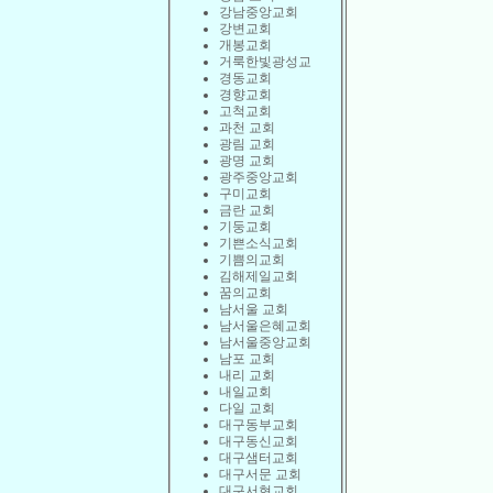
강남중앙교회
강변교회
개봉교회
거룩한빛광성교
경동교회
경향교회
고척교회
과천 교회
광림 교회
광명 교회
광주중앙교회
구미교회
금란 교회
기둥교회
기쁜소식교회
기쁨의교회
김해제일교회
꿈의교회
남서울 교회
남서울은혜교회
남서울중앙교회
남포 교회
내리 교회
내일교회
다일 교회
대구동부교회
대구동신교회
대구샘터교회
대구서문 교회
대구서현교회