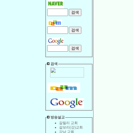
검색
방송설교
갈릴리 교회
갈보리(강)교회
강남 교회