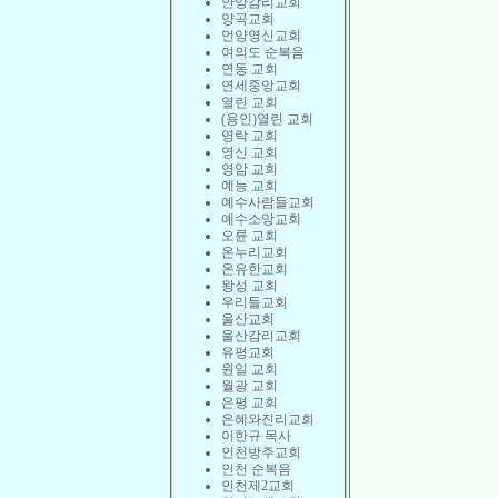
안양감리교회
양곡교회
언양영신교회
여의도 순복음
연동 교회
연세중앙교회
열린 교회
(용인)열린 교회
영락 교회
영신 교회
영암 교회
예능 교회
예수사람들교회
예수소망교회
오륜 교회
온누리교회
온유한교회
왕성 교회
우리들교회
울산교회
울산감리교회
유평교회
원일 교회
월광 교회
은평 교회
은혜와진리교회
이한규 목사
인천방주교회
인천 순복음
인천제2교회