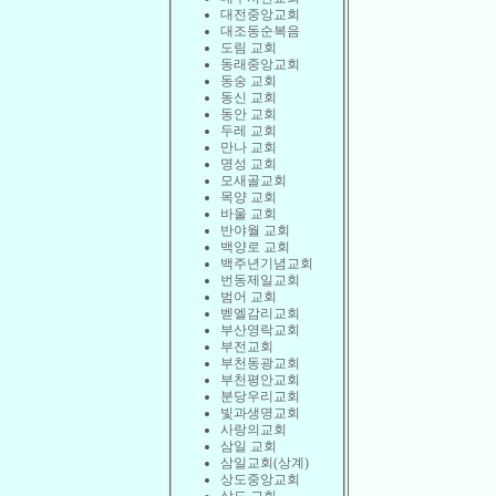
대전중앙교회
대조동순복음
도림 교회
동래중앙교회
동숭 교회
동신 교회
동안 교회
두레 교회
만나 교회
명성 교회
모새골교회
목양 교회
바울 교회
반야월 교회
백양로 교회
백주년기념교회
번동제일교회
범어 교회
벧엘감리교회
부산영락교회
부전교회
부천동광교회
부천평안교회
분당우리교회
빛과생명교회
사랑의교회
삼일 교회
삼일교회(상계)
상도중앙교회