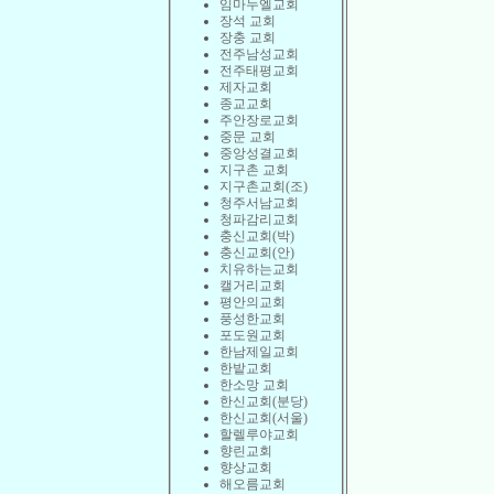
임마누엘교회
장석 교회
장충 교회
전주남성교회
전주태평교회
제자교회
종교교회
주안장로교회
중문 교회
중앙성결교회
지구촌 교회
지구촌교회(조)
청주서남교회
청파감리교회
충신교회(박)
충신교회(안)
치유하는교회
캘거리교회
평안의교회
풍성한교회
포도원교회
한남제일교회
한밭교회
한소망 교회
한신교회(분당)
한신교회(서울)
할렐루야교회
향린교회
향상교회
해오름교회