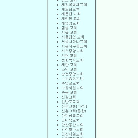
상도 교회
새길공동체교회
새로남교회
새문안 교회
새에덴 교회
새중앙교회
샘물 교회
서울 교회
서울광염 교회
서울서마나교회
서울지구촌교회
서초중앙교회
서현 교회
선한목자교회
세한 교회
소망 교회
송정중앙교회
수원중앙침례
수영로교회
수유제일교회
승동 교회
신길교회
신반포교회
신촌교회(기성 )
신촌교회(통합)
아현성결교회
안디옥교회
안산동산교회
안산빛나교회
안산제일교회