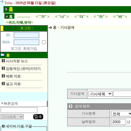
Today :
2026년 08월 11일 (화요일)
홈
홈
-----------
< "가" >
< "나" >
< "다" >
< "마" >
< "바" >
<귀즈,지혜,유머>
홈
>
기사검색
:: 로그인 ::
ID
PASS
로그인
회원가입
홈
시사자료 뉴스
감동적인 (유머)이야기
예화 자료
설교 자료
기사검색
빠른검색
검색 범위
기사분류
날짜범위
네이버.다음.구글