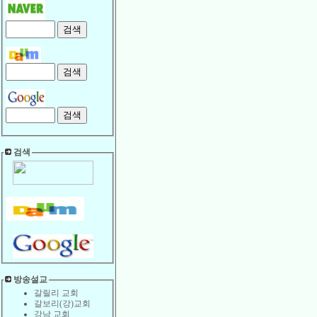
검색
방송설교
갈릴리 교회
갈보리(강)교회
강남 교회