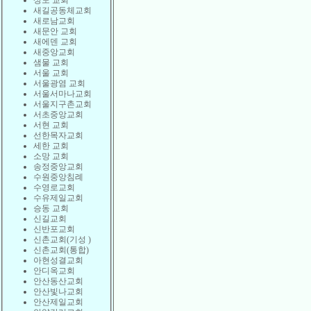
상도 교회
새길공동체교회
새로남교회
새문안 교회
새에덴 교회
새중앙교회
샘물 교회
서울 교회
서울광염 교회
서울서마나교회
서울지구촌교회
서초중앙교회
서현 교회
선한목자교회
세한 교회
소망 교회
송정중앙교회
수원중앙침례
수영로교회
수유제일교회
승동 교회
신길교회
신반포교회
신촌교회(기성 )
신촌교회(통합)
아현성결교회
안디옥교회
안산동산교회
안산빛나교회
안산제일교회