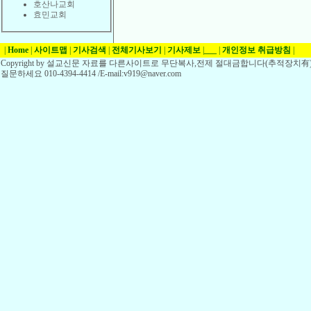
호산나교회
효민교회
|
Home
|
사이트맵
|
기사검색
|
전체기사보기
|
기사제보
|
___
|
개인정보 취급방침
|
Copyright by 설교신문 자료를 다른사이트로 무단복사,전제 절대금합니다(추적장치有)
질문하세요 010-4394-4414 /E-mail:v919@naver.com