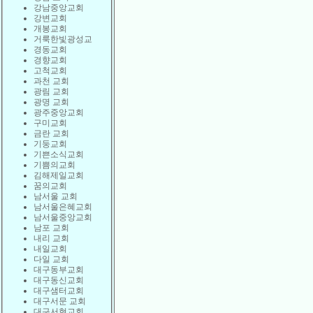
강남중앙교회
강변교회
개봉교회
거룩한빛광성교
경동교회
경향교회
고척교회
과천 교회
광림 교회
광명 교회
광주중앙교회
구미교회
금란 교회
기둥교회
기쁜소식교회
기쁨의교회
김해제일교회
꿈의교회
남서울 교회
남서울은혜교회
남서울중앙교회
남포 교회
내리 교회
내일교회
다일 교회
대구동부교회
대구동신교회
대구샘터교회
대구서문 교회
대구서현교회