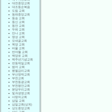
대전중앙교회
대조동순복음
도림 교회
동래중앙교회
동숭 교회
동신 교회
동안 교회
두레 교회
만나 교회
명성 교회
모새골교회
목양 교회
바울 교회
반야월 교회
백양로 교회
백주년기념교회
번동제일교회
범어 교회
벧엘감리교회
부산영락교회
부전교회
부천동광교회
부천평안교회
분당우리교회
빛과생명교회
사랑의교회
삼일 교회
삼일교회(상계)
상도중앙교회