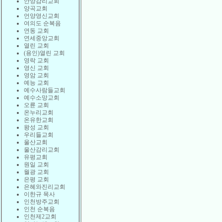
안양감리교회
양곡교회
언양영신교회
여의도 순복음
연동 교회
연세중앙교회
열린 교회
(용인)열린 교회
영락 교회
영신 교회
영암 교회
예능 교회
예수사람들교회
예수소망교회
오륜 교회
온누리교회
온유한교회
왕성 교회
우리들교회
울산교회
울산감리교회
유평교회
원일 교회
월광 교회
은평 교회
은혜와진리교회
이한규 목사
인천방주교회
인천 순복음
인천제2교회