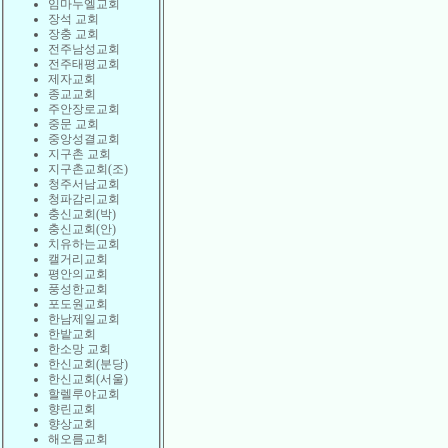
임마누엘교회
장석 교회
장충 교회
전주남성교회
전주태평교회
제자교회
종교교회
주안장로교회
중문 교회
중앙성결교회
지구촌 교회
지구촌교회(조)
청주서남교회
청파감리교회
충신교회(박)
충신교회(안)
치유하는교회
캘거리교회
평안의교회
풍성한교회
포도원교회
한남제일교회
한밭교회
한소망 교회
한신교회(분당)
한신교회(서울)
할렐루야교회
향린교회
향상교회
해오름교회