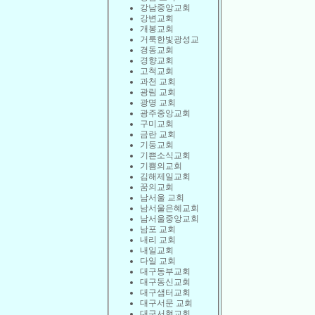
강남중앙교회
강변교회
개봉교회
거룩한빛광성교
경동교회
경향교회
고척교회
과천 교회
광림 교회
광명 교회
광주중앙교회
구미교회
금란 교회
기둥교회
기쁜소식교회
기쁨의교회
김해제일교회
꿈의교회
남서울 교회
남서울은혜교회
남서울중앙교회
남포 교회
내리 교회
내일교회
다일 교회
대구동부교회
대구동신교회
대구샘터교회
대구서문 교회
대구서현교회