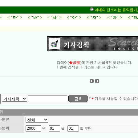
아내의 잔소리는 유익한가,부부
>
< "마" >
< "바" >
< "사" >
< "아" >
< "자" >
< "차" >
< "타
검색어(
�뺤떊
)에 관한 기사를
0
건 찾았습니다.
1 번째 검색결과 리스트 페이지입니다.
*
+
기호를 사용할 수 있습니다.
위
사분류
짜범위
년
월
일 부터