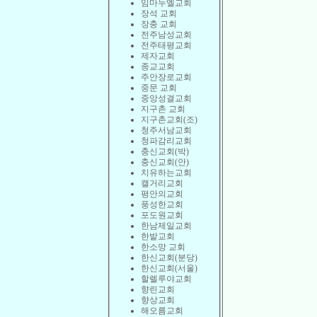
임마누엘교회
장석 교회
장충 교회
전주남성교회
전주태평교회
제자교회
종교교회
주안장로교회
중문 교회
중앙성결교회
지구촌 교회
지구촌교회(조)
청주서남교회
청파감리교회
충신교회(박)
충신교회(안)
치유하는교회
캘거리교회
평안의교회
풍성한교회
포도원교회
한남제일교회
한밭교회
한소망 교회
한신교회(분당)
한신교회(서울)
할렐루야교회
향린교회
향상교회
해오름교회