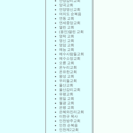
안양감리교회
양곡교회
언양영신교회
여의도 순복음
연동 교회
연세중앙교회
열린 교회
(용인)열린 교회
영락 교회
영신 교회
영암 교회
예능 교회
예수사람들교회
예수소망교회
오륜 교회
온누리교회
온유한교회
왕성 교회
우리들교회
울산교회
울산감리교회
유평교회
원일 교회
월광 교회
은평 교회
은혜와진리교회
이한규 목사
인천방주교회
인천 순복음
인천제2교회