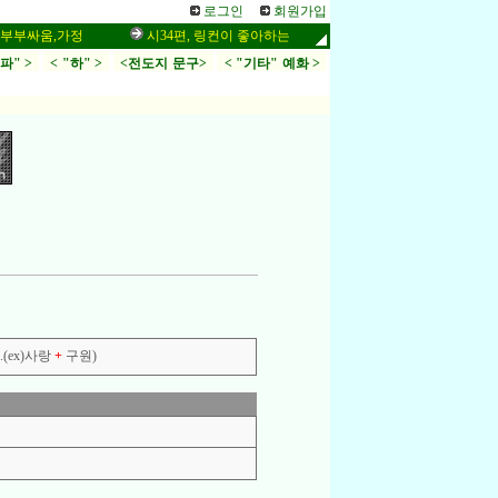
로그인
회원가입
싸움,가정
시34편, 링컨이 좋아하는 말씀,응답,두려움
인터넷 설교
.파" >
< "하" >
<전도지 문구>
< "기타" 예화 >
(ex)사랑
+
구원)