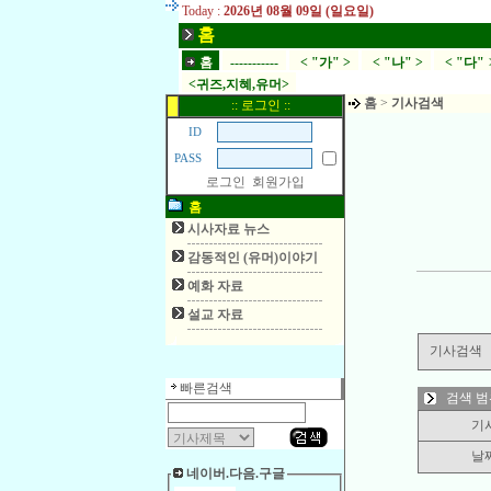
Today :
2026년 08월 09일 (일요일)
홈
홈
-----------
< "가" >
< "나" >
< "다" 
<귀즈,지혜,유머>
홈
>
기사검색
:: 로그인 ::
ID
PASS
로그인
회원가입
홈
시사자료 뉴스
감동적인 (유머)이야기
예화 자료
설교 자료
기사검색
빠른검색
검색 범
기
날
네이버.다음.구글