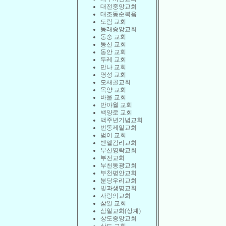
대전중앙교회
대조동순복음
도림 교회
동래중앙교회
동숭 교회
동신 교회
동안 교회
두레 교회
만나 교회
명성 교회
모새골교회
목양 교회
바울 교회
반야월 교회
백양로 교회
백주년기념교회
번동제일교회
범어 교회
벧엘감리교회
부산영락교회
부전교회
부천동광교회
부천평안교회
분당우리교회
빛과생명교회
사랑의교회
삼일 교회
삼일교회(상계)
상도중앙교회