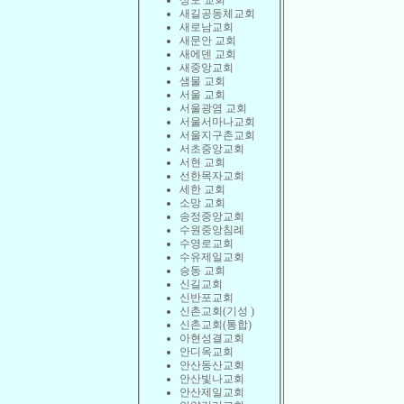
상도 교회
새길공동체교회
새로남교회
새문안 교회
새에덴 교회
새중앙교회
샘물 교회
서울 교회
서울광염 교회
서울서마나교회
서울지구촌교회
서초중앙교회
서현 교회
선한목자교회
세한 교회
소망 교회
송정중앙교회
수원중앙침례
수영로교회
수유제일교회
승동 교회
신길교회
신반포교회
신촌교회(기성 )
신촌교회(통합)
아현성결교회
안디옥교회
안산동산교회
안산빛나교회
안산제일교회