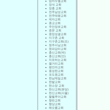
임마누엘교회
장석 교회
장충 교회
전주남성교회
전주태평교회
제자교회
종교교회
주안장로교회
중문 교회
중앙성결교회
지구촌 교회
지구촌교회(조)
청주서남교회
청파감리교회
충신교회(박)
충신교회(안)
치유하는교회
캘거리교회
평안의교회
풍성한교회
포도원교회
한남제일교회
한밭교회
한소망 교회
한신교회(분당)
한신교회(서울)
할렐루야교회
향린교회
향상교회
해오름교회