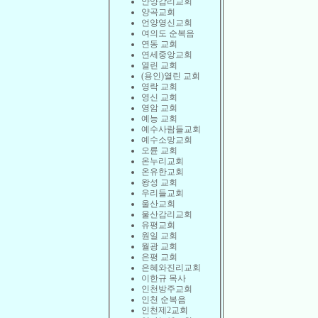
안양감리교회
양곡교회
언양영신교회
여의도 순복음
연동 교회
연세중앙교회
열린 교회
(용인)열린 교회
영락 교회
영신 교회
영암 교회
예능 교회
예수사람들교회
예수소망교회
오륜 교회
온누리교회
온유한교회
왕성 교회
우리들교회
울산교회
울산감리교회
유평교회
원일 교회
월광 교회
은평 교회
은혜와진리교회
이한규 목사
인천방주교회
인천 순복음
인천제2교회