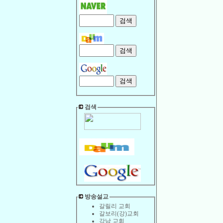
검색
방송설교
갈릴리 교회
갈보리(강)교회
강남 교회