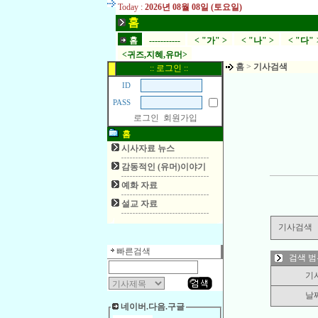
Today :
2026년 08월 08일 (토요일)
홈
홈
-----------
< "가" >
< "나" >
< "다" 
<귀즈,지혜,유머>
홈
>
기사검색
:: 로그인 ::
ID
PASS
로그인
회원가입
홈
시사자료 뉴스
감동적인 (유머)이야기
예화 자료
설교 자료
기사검색
빠른검색
검색 범
기
날
네이버.다음.구글