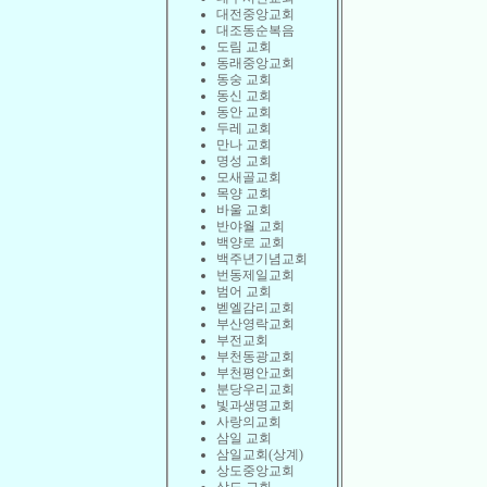
대전중앙교회
대조동순복음
도림 교회
동래중앙교회
동숭 교회
동신 교회
동안 교회
두레 교회
만나 교회
명성 교회
모새골교회
목양 교회
바울 교회
반야월 교회
백양로 교회
백주년기념교회
번동제일교회
범어 교회
벧엘감리교회
부산영락교회
부전교회
부천동광교회
부천평안교회
분당우리교회
빛과생명교회
사랑의교회
삼일 교회
삼일교회(상계)
상도중앙교회