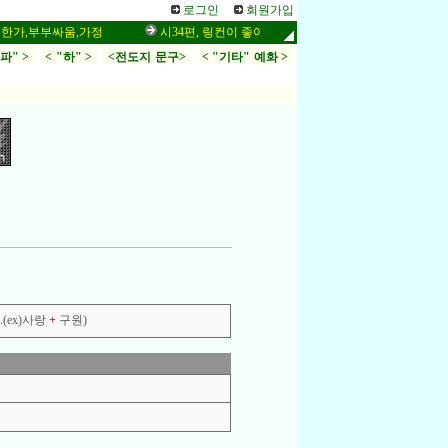
로그인
회원가입
,부부싸움,가정
시34편, 링컨이 좋아하는 말씀,응답,두려움
인터넷
.파" >
< "하" >
<전도지 문구>
< "기타" 예화 >
(ex)사랑
+
구원)