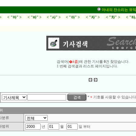
아내의 잔소리는 유익한가
>
< "마" >
< "바" >
< "사" >
< "아" >
< "자" >
< "차" >
< "타
검색어(
�λ줈
)에 관한 기사를
0
건 찾았습니다.
1 번째 검색결과 리스트 페이지입니다.
*
+
기호를 사용할 수 있습니다.
위
사분류
짜범위
년
월
일 부터