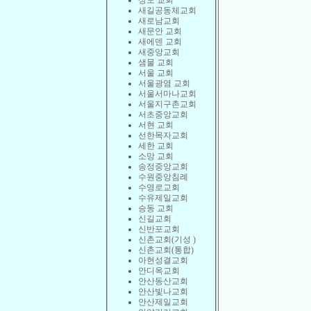
상도 교회
새길공동체교회
새로남교회
새문안 교회
새에덴 교회
새중앙교회
샘물 교회
서울 교회
서울광염 교회
서울서마나교회
서울지구촌교회
서초중앙교회
서현 교회
선한목자교회
세한 교회
소망 교회
송정중앙교회
수원중앙침례
수영로교회
수유제일교회
승동 교회
신길교회
신반포교회
신촌교회(기성 )
신촌교회(통합)
아현성결교회
안디옥교회
안산동산교회
안산빛나교회
안산제일교회