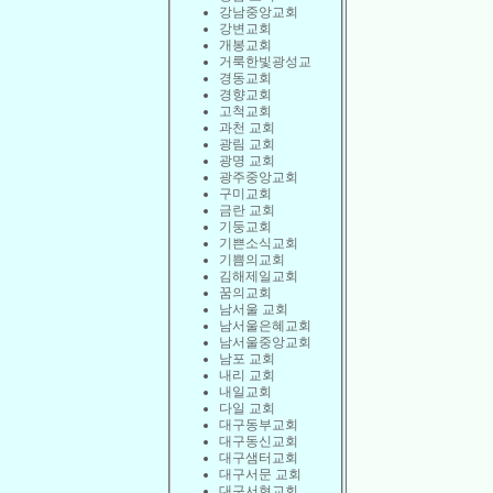
강남중앙교회
강변교회
개봉교회
거룩한빛광성교
경동교회
경향교회
고척교회
과천 교회
광림 교회
광명 교회
광주중앙교회
구미교회
금란 교회
기둥교회
기쁜소식교회
기쁨의교회
김해제일교회
꿈의교회
남서울 교회
남서울은혜교회
남서울중앙교회
남포 교회
내리 교회
내일교회
다일 교회
대구동부교회
대구동신교회
대구샘터교회
대구서문 교회
대구서현교회