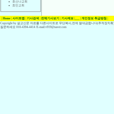
호산나교회
효민교회
|
Home
|
사이트맵
|
기사검색
|
전체기사보기
|
기사제보
|
___
|
개인정보 취급방침
|
Copyright by 설교신문 자료를 다른사이트로 무단복사,전제 절대금합니다(추적장치有)
질문하세요 010-4394-4414 /E-mail:v919@naver.com