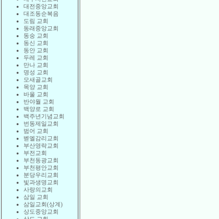
대전중앙교회
대조동순복음
도림 교회
동래중앙교회
동숭 교회
동신 교회
동안 교회
두레 교회
만나 교회
명성 교회
모새골교회
목양 교회
바울 교회
반야월 교회
백양로 교회
백주년기념교회
번동제일교회
범어 교회
벧엘감리교회
부산영락교회
부전교회
부천동광교회
부천평안교회
분당우리교회
빛과생명교회
사랑의교회
삼일 교회
삼일교회(상계)
상도중앙교회