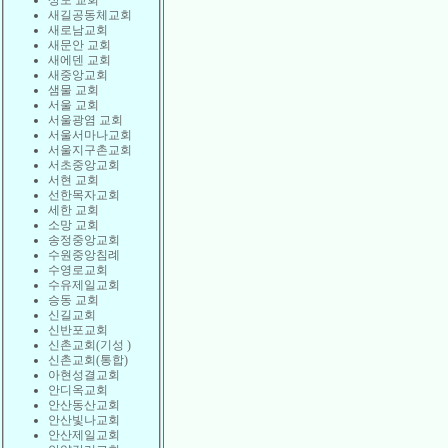
상도 교회
새길공동체교회
새로남교회
새문안 교회
새에덴 교회
새중앙교회
샘물 교회
서울 교회
서울광염 교회
서울서마나교회
서울지구촌교회
서초중앙교회
서현 교회
선한목자교회
세한 교회
소망 교회
송정중앙교회
수원중앙침례
수영로교회
수유제일교회
승동 교회
신길교회
신반포교회
신촌교회(기성 )
신촌교회(통합)
아현성결교회
안디옥교회
안산동산교회
안산빛나교회
안산제일교회