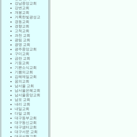
강남중앙교회
강변교회
개봉교회
거룩한빛광성교
경동교회
경향교회
고척교회
과천 교회
광림 교회
광명 교회
광주중앙교회
구미교회
금란 교회
기둥교회
기쁜소식교회
기쁨의교회
김해제일교회
꿈의교회
남서울 교회
남서울은혜교회
남서울중앙교회
남포 교회
내리 교회
내일교회
다일 교회
대구동부교회
대구동신교회
대구샘터교회
대구서문 교회
대구서현교회