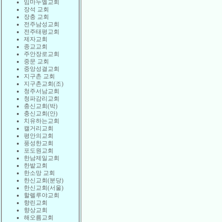
임마누엘교회
장석 교회
장충 교회
전주남성교회
전주태평교회
제자교회
종교교회
주안장로교회
중문 교회
중앙성결교회
지구촌 교회
지구촌교회(조)
청주서남교회
청파감리교회
충신교회(박)
충신교회(안)
치유하는교회
캘거리교회
평안의교회
풍성한교회
포도원교회
한남제일교회
한밭교회
한소망 교회
한신교회(분당)
한신교회(서울)
할렐루야교회
향린교회
향상교회
해오름교회