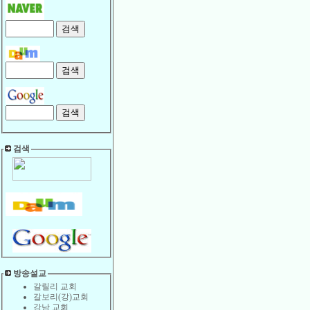
검색
방송설교
갈릴리 교회
갈보리(강)교회
강남 교회