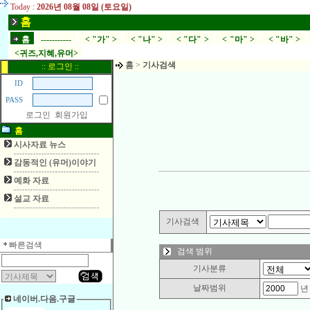
Today :
2026년 08월 08일 (토요일)
홈
홈
-----------
< "가" >
< "나" >
< "다" >
< "마" >
< "바" >
<귀즈,지혜,유머>
홈
>
기사검색
:: 로그인 ::
ID
PASS
로그인
회원가입
홈
시사자료 뉴스
감동적인 (유머)이야기
예화 자료
설교 자료
기사검색
빠른검색
검색 범위
기사분류
날짜범위
네이버.다음.구글