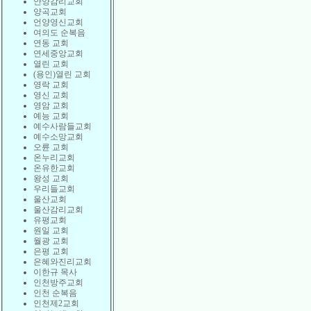
안양감리교회
양곡교회
언양영신교회
여의도 순복음
연동 교회
연세중앙교회
열린 교회
(용인)열린 교회
영락 교회
영신 교회
영암 교회
예능 교회
예수사람들교회
예수소망교회
오륜 교회
온누리교회
온유한교회
왕성 교회
우리들교회
울산교회
울산감리교회
유평교회
원일 교회
월광 교회
은평 교회
은혜와진리교회
이한규 목사
인천방주교회
인천 순복음
인천제2교회