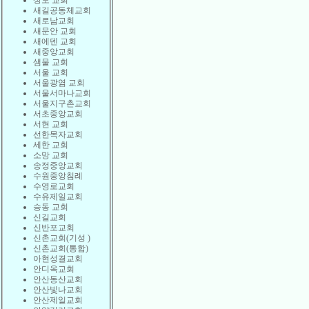
상도 교회
새길공동체교회
새로남교회
새문안 교회
새에덴 교회
새중앙교회
샘물 교회
서울 교회
서울광염 교회
서울서마나교회
서울지구촌교회
서초중앙교회
서현 교회
선한목자교회
세한 교회
소망 교회
송정중앙교회
수원중앙침례
수영로교회
수유제일교회
승동 교회
신길교회
신반포교회
신촌교회(기성 )
신촌교회(통합)
아현성결교회
안디옥교회
안산동산교회
안산빛나교회
안산제일교회