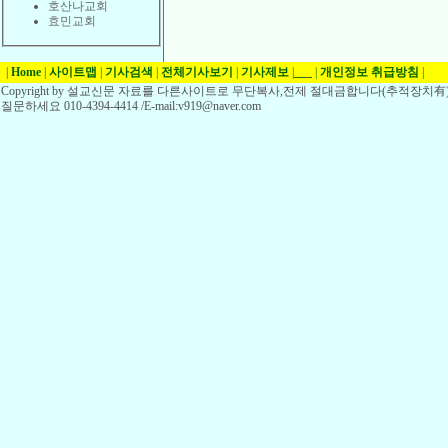
호산나교회
효민교회
|
Home
|
사이트맵
|
기사검색
|
전체기사보기
|
기사제보
|
___
|
개인정보 취급방침
|
Copyright by 설교신문 자료를 다른사이트로 무단복사,전제 절대금합니다(추적장치有)
질문하세요 010-4394-4414 /E-mail:v919@naver.com