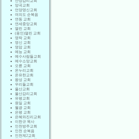
안양감리교회
양곡교회
언양영신교회
여의도 순복음
연동 교회
연세중앙교회
열린 교회
(용인)열린 교회
영락 교회
영신 교회
영암 교회
예능 교회
예수사람들교회
예수소망교회
오륜 교회
온누리교회
온유한교회
왕성 교회
우리들교회
울산교회
울산감리교회
유평교회
원일 교회
월광 교회
은평 교회
은혜와진리교회
이한규 목사
인천방주교회
인천 순복음
인천제2교회