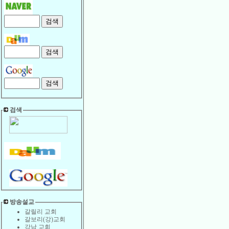
검색
방송설교
갈릴리 교회
갈보리(강)교회
강남 교회