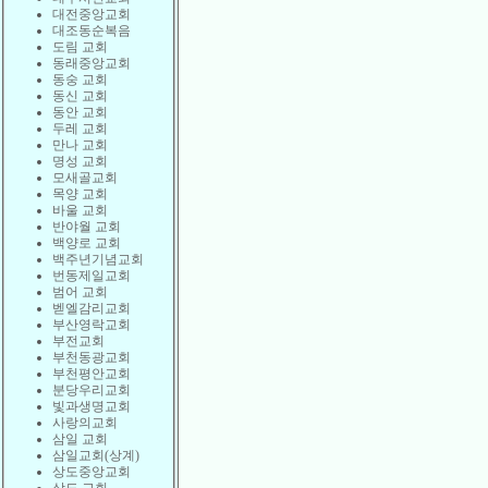
대전중앙교회
대조동순복음
도림 교회
동래중앙교회
동숭 교회
동신 교회
동안 교회
두레 교회
만나 교회
명성 교회
모새골교회
목양 교회
바울 교회
반야월 교회
백양로 교회
백주년기념교회
번동제일교회
범어 교회
벧엘감리교회
부산영락교회
부전교회
부천동광교회
부천평안교회
분당우리교회
빛과생명교회
사랑의교회
삼일 교회
삼일교회(상계)
상도중앙교회