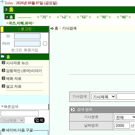
Today :
2026년 08월 07일 (금요일)
홈
홈
-----------
< "가" >
< "나" >
< "다" >
< "마" >
< "바" >
<귀즈,지혜,유머>
홈
>
기사검색
:: 로그인 ::
ID
PASS
로그인
회원가입
홈
시사자료 뉴스
감동적인 (유머)이야기
예화 자료
설교 자료
기사검색
빠른검색
검색 범위
기사분류
날짜범위
네이버.다음.구글