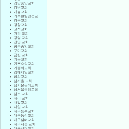
강남중앙교회
강변교회
개봉교회
거룩한빛광성교
경동교회
경향교회
고척교회
과천 교회
광림 교회
광명 교회
광주중앙교회
구미교회
금란 교회
기둥교회
기쁜소식교회
기쁨의교회
김해제일교회
꿈의교회
남서울 교회
남서울은혜교회
남서울중앙교회
남포 교회
내리 교회
내일교회
다일 교회
대구동부교회
대구동신교회
대구샘터교회
대구서문 교회
대구서현교회