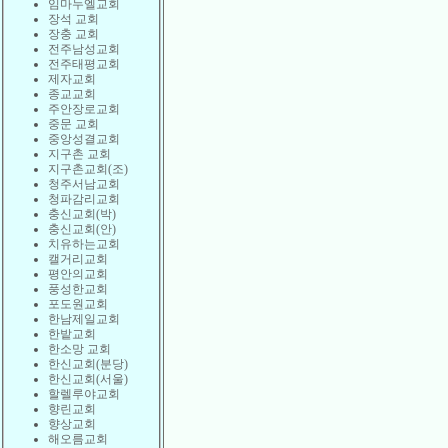
임마누엘교회
장석 교회
장충 교회
전주남성교회
전주태평교회
제자교회
종교교회
주안장로교회
중문 교회
중앙성결교회
지구촌 교회
지구촌교회(조)
청주서남교회
청파감리교회
충신교회(박)
충신교회(안)
치유하는교회
캘거리교회
평안의교회
풍성한교회
포도원교회
한남제일교회
한밭교회
한소망 교회
한신교회(분당)
한신교회(서울)
할렐루야교회
향린교회
향상교회
해오름교회