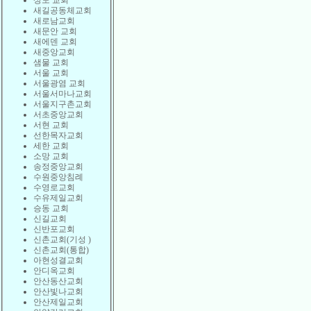
상도 교회
새길공동체교회
새로남교회
새문안 교회
새에덴 교회
새중앙교회
샘물 교회
서울 교회
서울광염 교회
서울서마나교회
서울지구촌교회
서초중앙교회
서현 교회
선한목자교회
세한 교회
소망 교회
송정중앙교회
수원중앙침례
수영로교회
수유제일교회
승동 교회
신길교회
신반포교회
신촌교회(기성 )
신촌교회(통합)
아현성결교회
안디옥교회
안산동산교회
안산빛나교회
안산제일교회