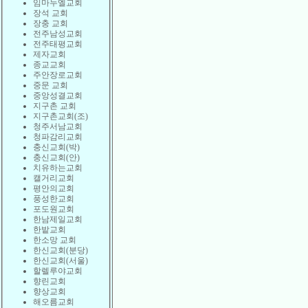
임마누엘교회
장석 교회
장충 교회
전주남성교회
전주태평교회
제자교회
종교교회
주안장로교회
중문 교회
중앙성결교회
지구촌 교회
지구촌교회(조)
청주서남교회
청파감리교회
충신교회(박)
충신교회(안)
치유하는교회
캘거리교회
평안의교회
풍성한교회
포도원교회
한남제일교회
한밭교회
한소망 교회
한신교회(분당)
한신교회(서울)
할렐루야교회
향린교회
향상교회
해오름교회