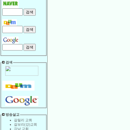
검색
방송설교
갈릴리 교회
갈보리(강)교회
강남 교회