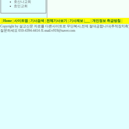
호산나교회
효민교회
|
Home
|
사이트맵
|
기사검색
|
전체기사보기
|
기사제보
|
___
|
개인정보 취급방침
|
Copyright by 설교신문 자료를 다른사이트로 무단복사,전제 절대금합니다(추적장치有)
질문하세요 010-4394-4414 /E-mail:v919@naver.com