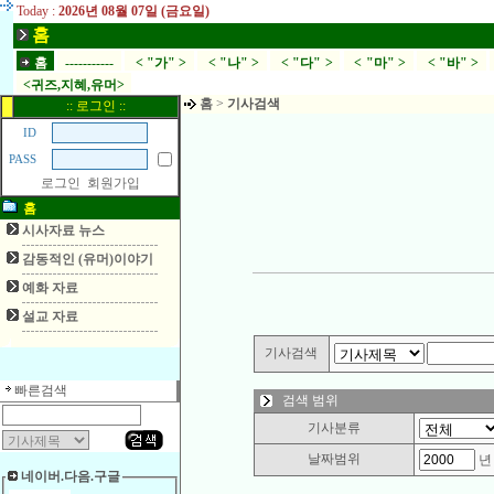
Today :
2026년 08월 07일 (금요일)
홈
홈
-----------
< "가" >
< "나" >
< "다" >
< "마" >
< "바" >
<귀즈,지혜,유머>
홈
>
기사검색
:: 로그인 ::
ID
PASS
로그인
회원가입
홈
시사자료 뉴스
감동적인 (유머)이야기
예화 자료
설교 자료
기사검색
빠른검색
검색 범위
기사분류
날짜범위
네이버.다음.구글