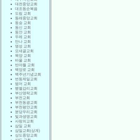
대전중앙교회
대조동순복음
도림 교회
동래중앙교회
동숭 교회
동신 교회
동안 교회
두레 교회
만나 교회
명성 교회
모새골교회
목양 교회
바울 교회
반야월 교회
백양로 교회
백주년기념교회
번동제일교회
범어 교회
벧엘감리교회
부산영락교회
부전교회
부천동광교회
부천평안교회
분당우리교회
빛과생명교회
사랑의교회
삼일 교회
삼일교회(상계)
상도중앙교회