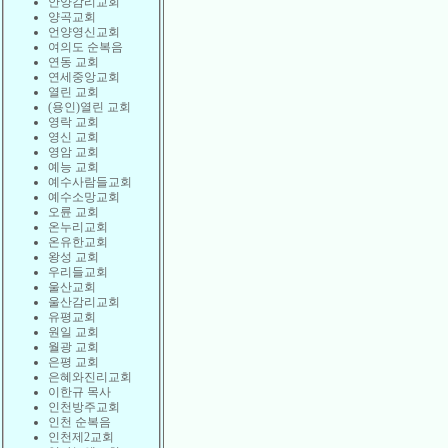
안양감리교회
양곡교회
언양영신교회
여의도 순복음
연동 교회
연세중앙교회
열린 교회
(용인)열린 교회
영락 교회
영신 교회
영암 교회
예능 교회
예수사람들교회
예수소망교회
오륜 교회
온누리교회
온유한교회
왕성 교회
우리들교회
울산교회
울산감리교회
유평교회
원일 교회
월광 교회
은평 교회
은혜와진리교회
이한규 목사
인천방주교회
인천 순복음
인천제2교회