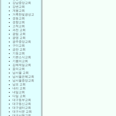
강남중앙교회
강변교회
개봉교회
거룩한빛광성교
경동교회
경향교회
고척교회
과천 교회
광림 교회
광명 교회
광주중앙교회
구미교회
금란 교회
기둥교회
기쁜소식교회
기쁨의교회
김해제일교회
꿈의교회
남서울 교회
남서울은혜교회
남서울중앙교회
남포 교회
내리 교회
내일교회
다일 교회
대구동부교회
대구동신교회
대구샘터교회
대구서문 교회
대구서현교회