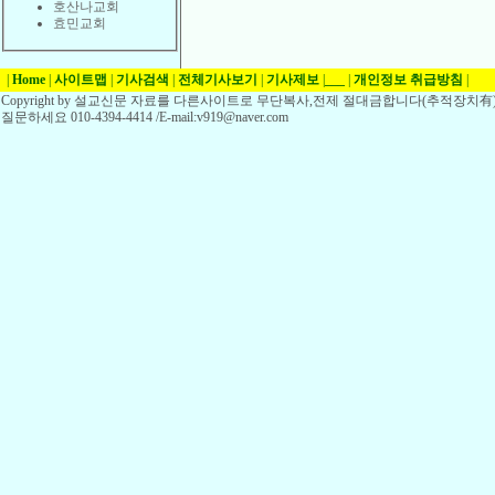
호산나교회
효민교회
|
Home
|
사이트맵
|
기사검색
|
전체기사보기
|
기사제보
|
___
|
개인정보 취급방침
|
Copyright by 설교신문 자료를 다른사이트로 무단복사,전제 절대금합니다(추적장치有)
질문하세요 010-4394-4414 /E-mail:v919@naver.com