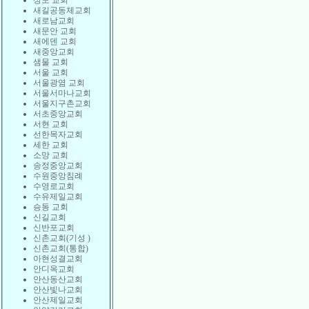
상도 교회
새길공동체교회
새로남교회
새문안 교회
새에덴 교회
새중앙교회
샘물 교회
서울 교회
서울광염 교회
서울서마나교회
서울지구촌교회
서초중앙교회
서현 교회
선한목자교회
세한 교회
소망 교회
송정중앙교회
수원중앙침례
수영로교회
수유제일교회
승동 교회
신길교회
신반포교회
신촌교회(기성 )
신촌교회(통합)
아현성결교회
안디옥교회
안산동산교회
안산빛나교회
안산제일교회