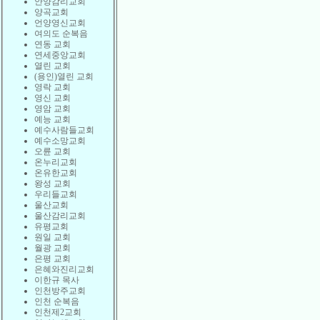
안양감리교회
양곡교회
언양영신교회
여의도 순복음
연동 교회
연세중앙교회
열린 교회
(용인)열린 교회
영락 교회
영신 교회
영암 교회
예능 교회
예수사람들교회
예수소망교회
오륜 교회
온누리교회
온유한교회
왕성 교회
우리들교회
울산교회
울산감리교회
유평교회
원일 교회
월광 교회
은평 교회
은혜와진리교회
이한규 목사
인천방주교회
인천 순복음
인천제2교회