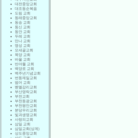
대전중앙교회
대조동순복음
도림 교회
동래중앙교회
동숭 교회
동신 교회
동안 교회
두레 교회
만나 교회
명성 교회
모새골교회
목양 교회
바울 교회
반야월 교회
백양로 교회
백주년기념교회
번동제일교회
범어 교회
벧엘감리교회
부산영락교회
부전교회
부천동광교회
부천평안교회
분당우리교회
빛과생명교회
사랑의교회
삼일 교회
삼일교회(상계)
상도중앙교회