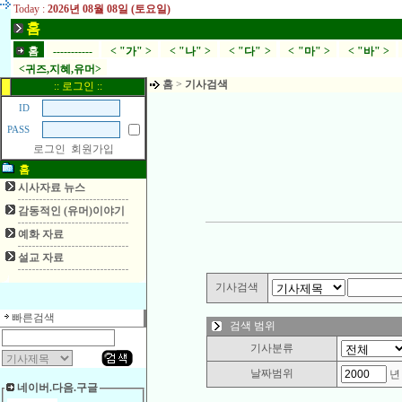
Today :
2026년 08월 08일 (토요일)
홈
홈
-----------
< "가" >
< "나" >
< "다" >
< "마" >
< "바" >
<귀즈,지혜,유머>
홈
>
기사검색
:: 로그인 ::
ID
PASS
로그인
회원가입
홈
시사자료 뉴스
감동적인 (유머)이야기
예화 자료
설교 자료
기사검색
빠른검색
검색 범위
기사분류
날짜범위
네이버.다음.구글