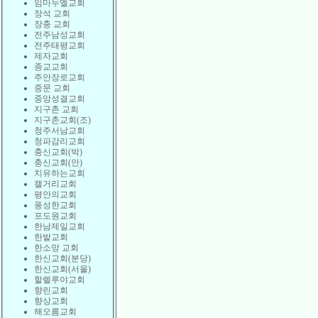
임마누엘교회
장석 교회
장충 교회
전주남성교회
전주태평교회
제자교회
종교교회
주안장로교회
중문 교회
중앙성결교회
지구촌 교회
지구촌교회(조)
청주서남교회
청파감리교회
충신교회(박)
충신교회(안)
치유하는교회
캘거리교회
평안의교회
풍성한교회
포도원교회
한남제일교회
한밭교회
한소망 교회
한신교회(분당)
한신교회(서울)
할렐루야교회
향린교회
향상교회
해오름교회