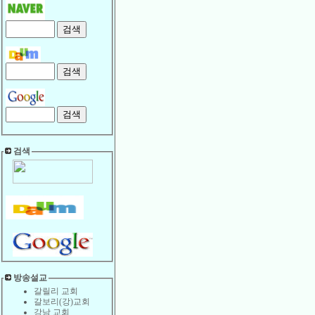
검색
방송설교
갈릴리 교회
갈보리(강)교회
강남 교회