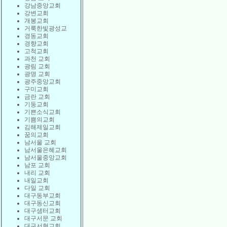
강남중앙교회
강변교회
개봉교회
거룩한빛광성교
경동교회
경향교회
고척교회
과천 교회
광림 교회
광명 교회
광주중앙교회
구미교회
금란 교회
기둥교회
기쁜소식교회
기쁨의교회
김해제일교회
꿈의교회
남서울 교회
남서울은혜교회
남서울중앙교회
남포 교회
내리 교회
내일교회
다일 교회
대구동부교회
대구동신교회
대구샘터교회
대구서문 교회
대구서현교회