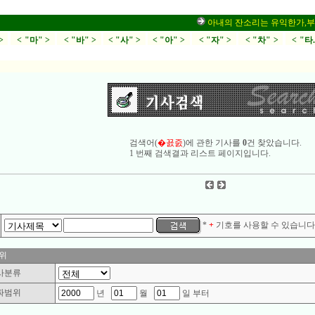
아내의 잔소리는 유익한가,부부싸움
>
< "마" >
< "바" >
< "사" >
< "아" >
< "자" >
< "차" >
< "타
검색어(
�꾨줈
)에 관한 기사를
0
건 찾았습니다.
1 번째 검색결과 리스트 페이지입니다.
*
+
기호를 사용할 수 있습니다.
위
사분류
짜범위
년
월
일 부터