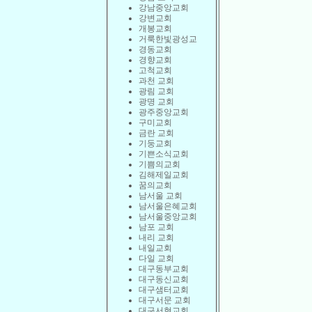
강남중앙교회
강변교회
개봉교회
거룩한빛광성교
경동교회
경향교회
고척교회
과천 교회
광림 교회
광명 교회
광주중앙교회
구미교회
금란 교회
기둥교회
기쁜소식교회
기쁨의교회
김해제일교회
꿈의교회
남서울 교회
남서울은혜교회
남서울중앙교회
남포 교회
내리 교회
내일교회
다일 교회
대구동부교회
대구동신교회
대구샘터교회
대구서문 교회
대구서현교회