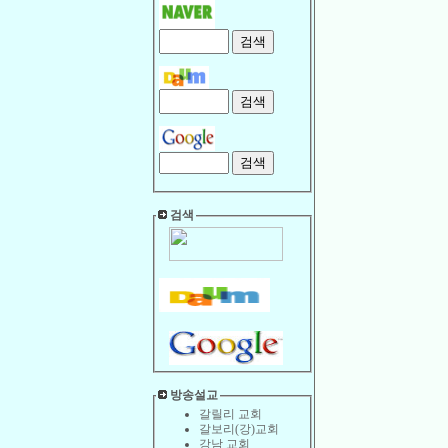
검색
방송설교
갈릴리 교회
갈보리(강)교회
강남 교회