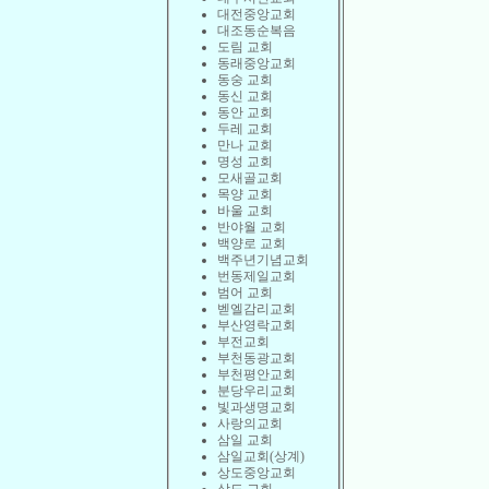
대전중앙교회
대조동순복음
도림 교회
동래중앙교회
동숭 교회
동신 교회
동안 교회
두레 교회
만나 교회
명성 교회
모새골교회
목양 교회
바울 교회
반야월 교회
백양로 교회
백주년기념교회
번동제일교회
범어 교회
벧엘감리교회
부산영락교회
부전교회
부천동광교회
부천평안교회
분당우리교회
빛과생명교회
사랑의교회
삼일 교회
삼일교회(상계)
상도중앙교회