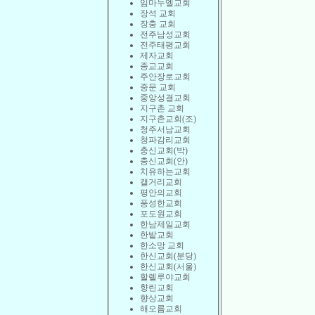
임마누엘교회
장석 교회
장충 교회
전주남성교회
전주태평교회
제자교회
종교교회
주안장로교회
중문 교회
중앙성결교회
지구촌 교회
지구촌교회(조)
청주서남교회
청파감리교회
충신교회(박)
충신교회(안)
치유하는교회
캘거리교회
평안의교회
풍성한교회
포도원교회
한남제일교회
한밭교회
한소망 교회
한신교회(분당)
한신교회(서울)
할렐루야교회
향린교회
향상교회
해오름교회