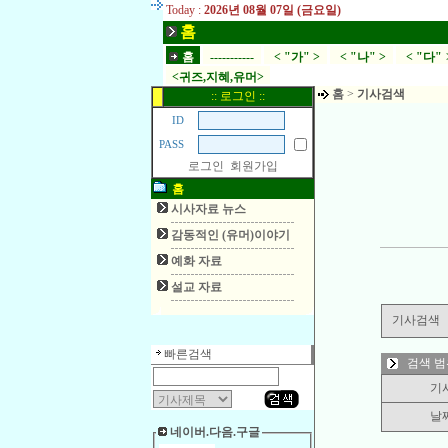
Today :
2026년 08월 07일 (금요일)
홈
홈
-----------
< "가" >
< "나" >
< "다" 
<귀즈,지혜,유머>
홈
>
기사검색
:: 로그인 ::
ID
PASS
로그인
회원가입
홈
시사자료 뉴스
감동적인 (유머)이야기
예화 자료
설교 자료
기사검색
빠른검색
검색 범
기
날
네이버.다음.구글