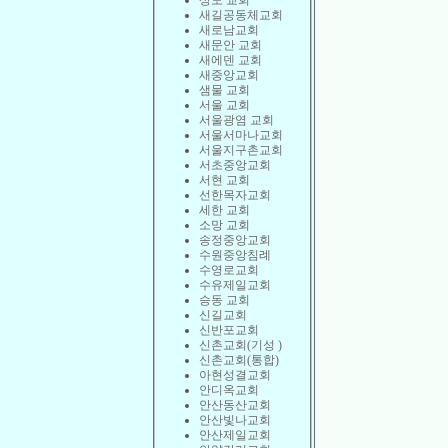
상도 교회
새길공동체교회
새로남교회
새문안 교회
새에덴 교회
새중앙교회
샘물 교회
서울 교회
서울광염 교회
서울서마나교회
서울지구촌교회
서초중앙교회
서현 교회
선한목자교회
세한 교회
소망 교회
송정중앙교회
수원중앙침례
수영로교회
수유제일교회
승동 교회
신길교회
신반포교회
신촌교회(기성 )
신촌교회(통합)
아현성결교회
안디옥교회
안산동산교회
안산빛나교회
안산제일교회