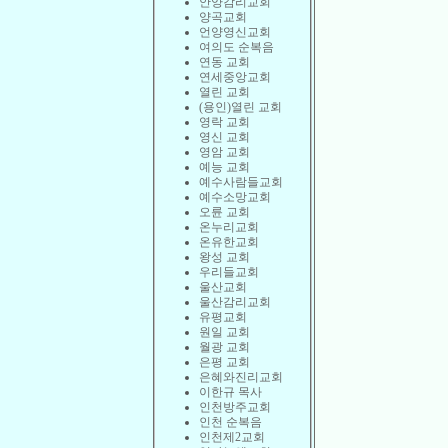
안양감리교회
양곡교회
언양영신교회
여의도 순복음
연동 교회
연세중앙교회
열린 교회
(용인)열린 교회
영락 교회
영신 교회
영암 교회
예능 교회
예수사람들교회
예수소망교회
오륜 교회
온누리교회
온유한교회
왕성 교회
우리들교회
울산교회
울산감리교회
유평교회
원일 교회
월광 교회
은평 교회
은혜와진리교회
이한규 목사
인천방주교회
인천 순복음
인천제2교회