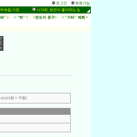
로그인
회원가입
,가정
시34편, 링컨이 좋아하는 말씀,응답,두려움
인터넷 설교 작
.파" >
< "하" >
<전도지 문구>
< "기타" 예화 >
(ex)사랑
+
구원)