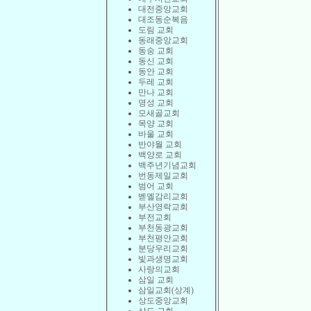
대전중앙교회
대조동순복음
도림 교회
동래중앙교회
동숭 교회
동신 교회
동안 교회
두레 교회
만나 교회
명성 교회
모새골교회
목양 교회
바울 교회
반야월 교회
백양로 교회
백주년기념교회
번동제일교회
범어 교회
벧엘감리교회
부산영락교회
부전교회
부천동광교회
부천평안교회
분당우리교회
빛과생명교회
사랑의교회
삼일 교회
삼일교회(상계)
상도중앙교회