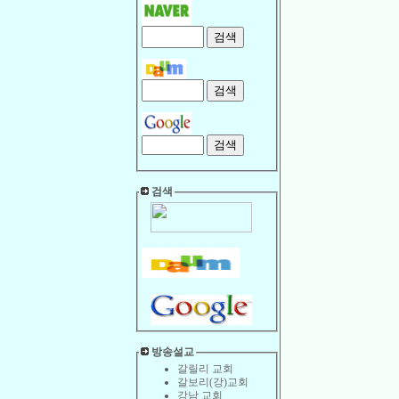
검색
방송설교
갈릴리 교회
갈보리(강)교회
강남 교회