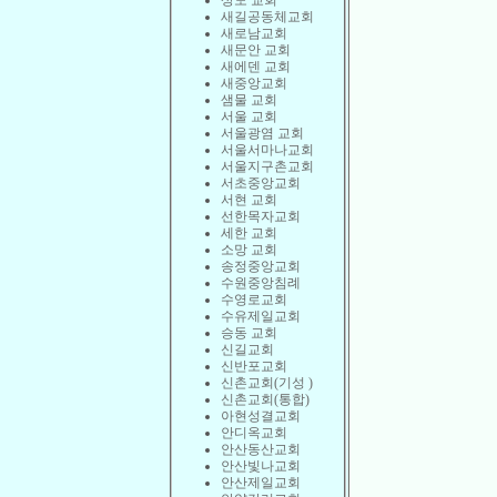
상도 교회
새길공동체교회
새로남교회
새문안 교회
새에덴 교회
새중앙교회
샘물 교회
서울 교회
서울광염 교회
서울서마나교회
서울지구촌교회
서초중앙교회
서현 교회
선한목자교회
세한 교회
소망 교회
송정중앙교회
수원중앙침례
수영로교회
수유제일교회
승동 교회
신길교회
신반포교회
신촌교회(기성 )
신촌교회(통합)
아현성결교회
안디옥교회
안산동산교회
안산빛나교회
안산제일교회