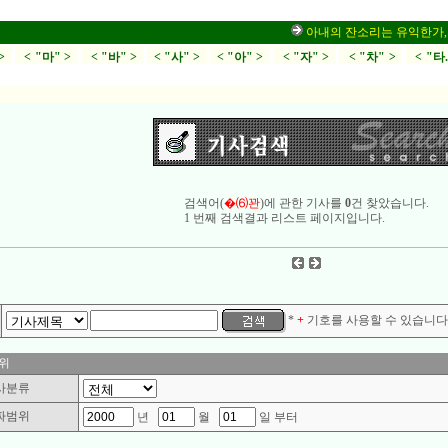
아내의 잔소리는 유익한가,부부싸
>
< "마" >
< "바" >
< "사" >
< "아" >
< "자" >
< "차" >
< "타
검색어(
�⑹꽌
)에 관한 기사를
0
건 찾았습니다.
1 번째 검색결과 리스트 페이지입니다.
*
+
기호를 사용할 수 있습니다.
위
사분류
짜범위
년
월
일 부터