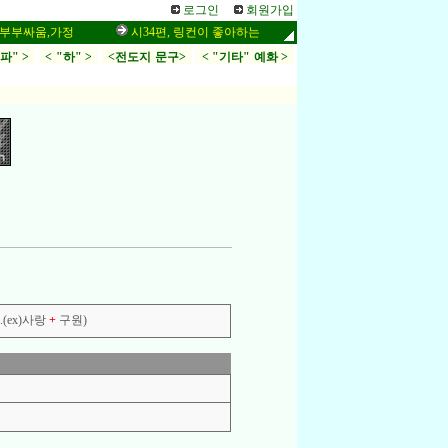
로그인
회원가입
움,가정
시34편, 링컨이 좋아하는 말씀,응답,두려움
인터넷 설교 
.파" >
< "하" >
<전도지 문구>
< "기타" 예화 >
(ex)사랑
+
구원)