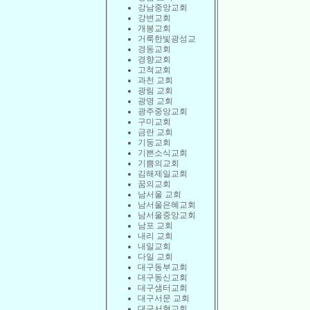
강남중앙교회
강변교회
개봉교회
거룩한빛광성교
경동교회
경향교회
고척교회
과천 교회
광림 교회
광명 교회
광주중앙교회
구미교회
금란 교회
기둥교회
기쁜소식교회
기쁨의교회
김해제일교회
꿈의교회
남서울 교회
남서울은혜교회
남서울중앙교회
남포 교회
내리 교회
내일교회
다일 교회
대구동부교회
대구동신교회
대구샘터교회
대구서문 교회
대구서현교회