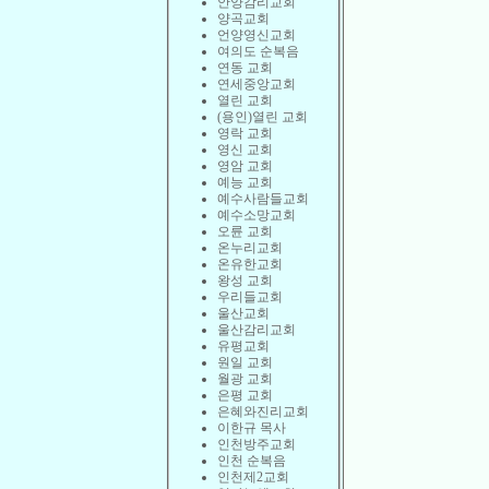
안양감리교회
양곡교회
언양영신교회
여의도 순복음
연동 교회
연세중앙교회
열린 교회
(용인)열린 교회
영락 교회
영신 교회
영암 교회
예능 교회
예수사람들교회
예수소망교회
오륜 교회
온누리교회
온유한교회
왕성 교회
우리들교회
울산교회
울산감리교회
유평교회
원일 교회
월광 교회
은평 교회
은혜와진리교회
이한규 목사
인천방주교회
인천 순복음
인천제2교회