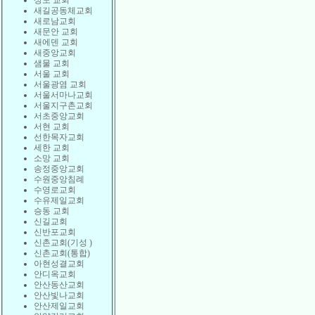
상도 교회
새길공동체교회
새로남교회
새문안 교회
새에덴 교회
새중앙교회
샘물 교회
서울 교회
서울광염 교회
서울서마나교회
서울지구촌교회
서초중앙교회
서현 교회
선한목자교회
세한 교회
소망 교회
송정중앙교회
수원중앙침례
수영로교회
수유제일교회
승동 교회
신길교회
신반포교회
신촌교회(기성 )
신촌교회(통합)
아현성결교회
안디옥교회
안산동산교회
안산빛나교회
안산제일교회