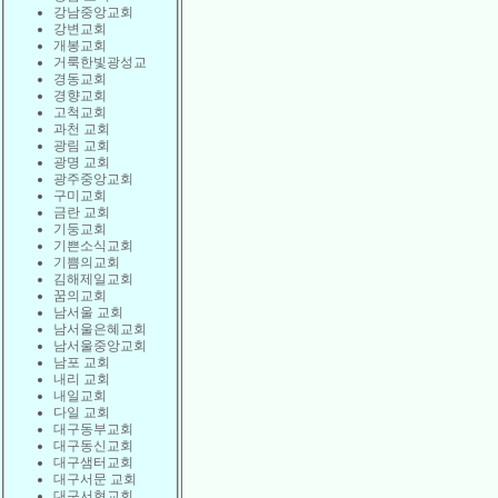
강남중앙교회
강변교회
개봉교회
거룩한빛광성교
경동교회
경향교회
고척교회
과천 교회
광림 교회
광명 교회
광주중앙교회
구미교회
금란 교회
기둥교회
기쁜소식교회
기쁨의교회
김해제일교회
꿈의교회
남서울 교회
남서울은혜교회
남서울중앙교회
남포 교회
내리 교회
내일교회
다일 교회
대구동부교회
대구동신교회
대구샘터교회
대구서문 교회
대구서현교회