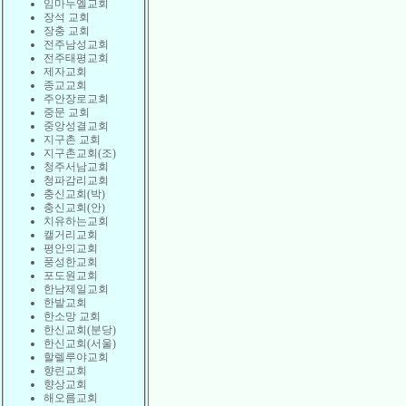
임마누엘교회
장석 교회
장충 교회
전주남성교회
전주태평교회
제자교회
종교교회
주안장로교회
중문 교회
중앙성결교회
지구촌 교회
지구촌교회(조)
청주서남교회
청파감리교회
충신교회(박)
충신교회(안)
치유하는교회
캘거리교회
평안의교회
풍성한교회
포도원교회
한남제일교회
한밭교회
한소망 교회
한신교회(분당)
한신교회(서울)
할렐루야교회
향린교회
향상교회
해오름교회