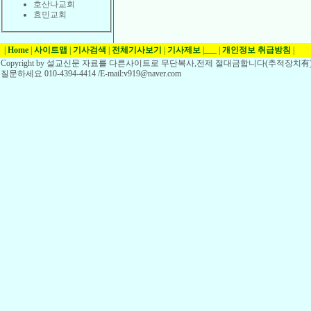
호산나교회
효민교회
|
Home
|
사이트맵
|
기사검색
|
전체기사보기
|
기사제보
|
___
|
개인정보 취급방침
|
Copyright by 설교신문 자료를 다른사이트로 무단복사,전제 절대금합니다(추적장치有)
질문하세요 010-4394-4414 /E-mail:v919@naver.com