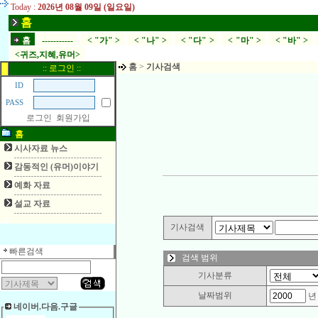
Today :
2026년 08월 09일 (일요일)
홈
홈
-----------
< "가" >
< "나" >
< "다" >
< "마" >
< "바" >
<귀즈,지혜,유머>
홈
>
기사검색
:: 로그인 ::
ID
PASS
로그인
회원가입
홈
시사자료 뉴스
감동적인 (유머)이야기
예화 자료
설교 자료
기사검색
빠른검색
검색 범위
기사분류
날짜범위
네이버.다음.구글