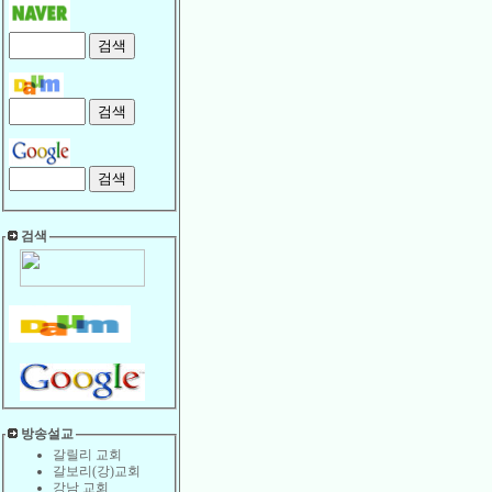
검색
방송설교
갈릴리 교회
갈보리(강)교회
강남 교회