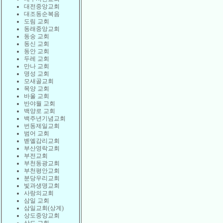
대전중앙교회
대조동순복음
도림 교회
동래중앙교회
동숭 교회
동신 교회
동안 교회
두레 교회
만나 교회
명성 교회
모새골교회
목양 교회
바울 교회
반야월 교회
백양로 교회
백주년기념교회
번동제일교회
범어 교회
벧엘감리교회
부산영락교회
부전교회
부천동광교회
부천평안교회
분당우리교회
빛과생명교회
사랑의교회
삼일 교회
삼일교회(상계)
상도중앙교회