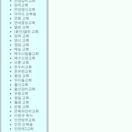
안양감리교회
양곡교회
언양영신교회
여의도 순복음
연동 교회
연세중앙교회
열린 교회
(용인)열린 교회
영락 교회
영신 교회
영암 교회
예능 교회
예수사람들교회
예수소망교회
오륜 교회
온누리교회
온유한교회
왕성 교회
우리들교회
울산교회
울산감리교회
유평교회
원일 교회
월광 교회
은평 교회
은혜와진리교회
이한규 목사
인천방주교회
인천 순복음
인천제2교회