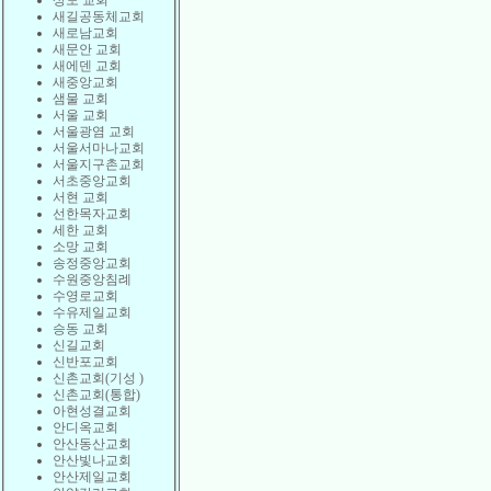
상도 교회
새길공동체교회
새로남교회
새문안 교회
새에덴 교회
새중앙교회
샘물 교회
서울 교회
서울광염 교회
서울서마나교회
서울지구촌교회
서초중앙교회
서현 교회
선한목자교회
세한 교회
소망 교회
송정중앙교회
수원중앙침례
수영로교회
수유제일교회
승동 교회
신길교회
신반포교회
신촌교회(기성 )
신촌교회(통합)
아현성결교회
안디옥교회
안산동산교회
안산빛나교회
안산제일교회