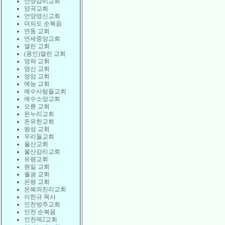
안양감리교회
양곡교회
언양영신교회
여의도 순복음
연동 교회
연세중앙교회
열린 교회
(용인)열린 교회
영락 교회
영신 교회
영암 교회
예능 교회
예수사람들교회
예수소망교회
오륜 교회
온누리교회
온유한교회
왕성 교회
우리들교회
울산교회
울산감리교회
유평교회
원일 교회
월광 교회
은평 교회
은혜와진리교회
이한규 목사
인천방주교회
인천 순복음
인천제2교회