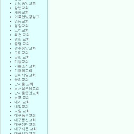
강남중앙교회
강변교회
개봉교회
거룩한빛광성교
경동교회
경향교회
고척교회
과천 교회
광림 교회
광명 교회
광주중앙교회
구미교회
금란 교회
기둥교회
기쁜소식교회
기쁨의교회
김해제일교회
꿈의교회
남서울 교회
남서울은혜교회
남서울중앙교회
남포 교회
내리 교회
내일교회
다일 교회
대구동부교회
대구동신교회
대구샘터교회
대구서문 교회
대구서현교회