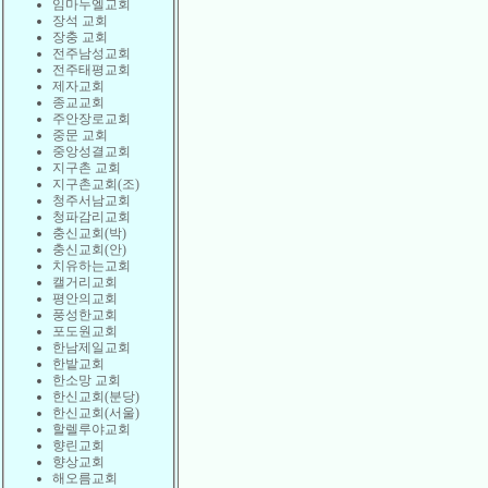
임마누엘교회
장석 교회
장충 교회
전주남성교회
전주태평교회
제자교회
종교교회
주안장로교회
중문 교회
중앙성결교회
지구촌 교회
지구촌교회(조)
청주서남교회
청파감리교회
충신교회(박)
충신교회(안)
치유하는교회
캘거리교회
평안의교회
풍성한교회
포도원교회
한남제일교회
한밭교회
한소망 교회
한신교회(분당)
한신교회(서울)
할렐루야교회
향린교회
향상교회
해오름교회