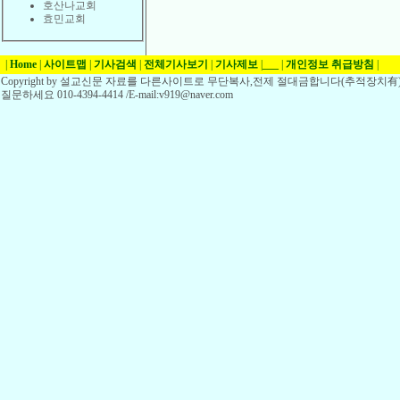
호산나교회
효민교회
|
Home
|
사이트맵
|
기사검색
|
전체기사보기
|
기사제보
|
___
|
개인정보 취급방침
|
Copyright by 설교신문 자료를 다른사이트로 무단복사,전제 절대금합니다(추적장치有)
질문하세요 010-4394-4414 /E-mail:v919@naver.com