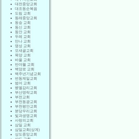
대전중앙교회
대조동순복음
도림 교회
동래중앙교회
동숭 교회
동신 교회
동안 교회
두레 교회
만나 교회
명성 교회
모새골교회
목양 교회
바울 교회
반야월 교회
백양로 교회
백주년기념교회
번동제일교회
범어 교회
벧엘감리교회
부산영락교회
부전교회
부천동광교회
부천평안교회
분당우리교회
빛과생명교회
사랑의교회
삼일 교회
삼일교회(상계)
상도중앙교회