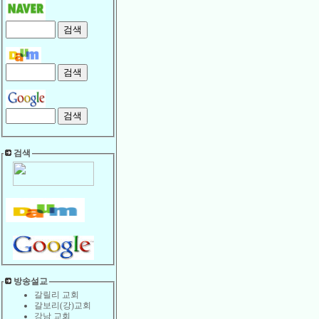
검색
방송설교
갈릴리 교회
갈보리(강)교회
강남 교회