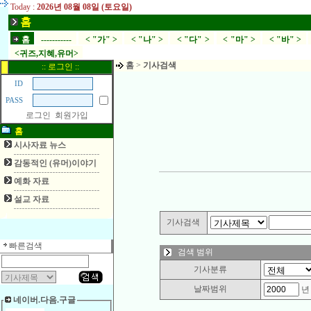
Today :
2026년 08월 08일 (토요일)
홈
홈
-----------
< "가" >
< "나" >
< "다" >
< "마" >
< "바" >
<귀즈,지혜,유머>
홈
>
기사검색
:: 로그인 ::
ID
PASS
로그인
회원가입
홈
시사자료 뉴스
감동적인 (유머)이야기
예화 자료
설교 자료
기사검색
빠른검색
검색 범위
기사분류
날짜범위
네이버.다음.구글