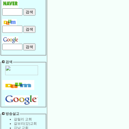
검색
방송설교
갈릴리 교회
갈보리(강)교회
강남 교회