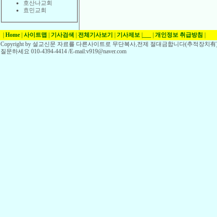
호산나교회
효민교회
|
Home
|
사이트맵
|
기사검색
|
전체기사보기
|
기사제보
|
___
|
개인정보 취급방침
|
Copyright by 설교신문 자료를 다른사이트로 무단복사,전제 절대금합니다(추적장치有)
질문하세요 010-4394-4414 /E-mail:v919@naver.com