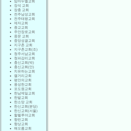
임마누엘교회
장석 교회
장충 교회
전주남성교회
전주태평교회
제자교회
종교교회
주안장로교회
중문 교회
중앙성결교회
지구촌 교회
지구촌교회(조)
청주서남교회
청파감리교회
충신교회(박)
충신교회(안)
치유하는교회
캘거리교회
평안의교회
풍성한교회
포도원교회
한남제일교회
한밭교회
한소망 교회
한신교회(분당)
한신교회(서울)
할렐루야교회
향린교회
향상교회
해오름교회