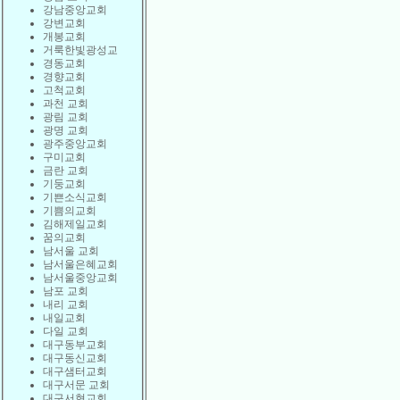
강남중앙교회
강변교회
개봉교회
거룩한빛광성교
경동교회
경향교회
고척교회
과천 교회
광림 교회
광명 교회
광주중앙교회
구미교회
금란 교회
기둥교회
기쁜소식교회
기쁨의교회
김해제일교회
꿈의교회
남서울 교회
남서울은혜교회
남서울중앙교회
남포 교회
내리 교회
내일교회
다일 교회
대구동부교회
대구동신교회
대구샘터교회
대구서문 교회
대구서현교회