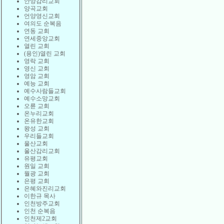
안양감리교회
양곡교회
언양영신교회
여의도 순복음
연동 교회
연세중앙교회
열린 교회
(용인)열린 교회
영락 교회
영신 교회
영암 교회
예능 교회
예수사람들교회
예수소망교회
오륜 교회
온누리교회
온유한교회
왕성 교회
우리들교회
울산교회
울산감리교회
유평교회
원일 교회
월광 교회
은평 교회
은혜와진리교회
이한규 목사
인천방주교회
인천 순복음
인천제2교회