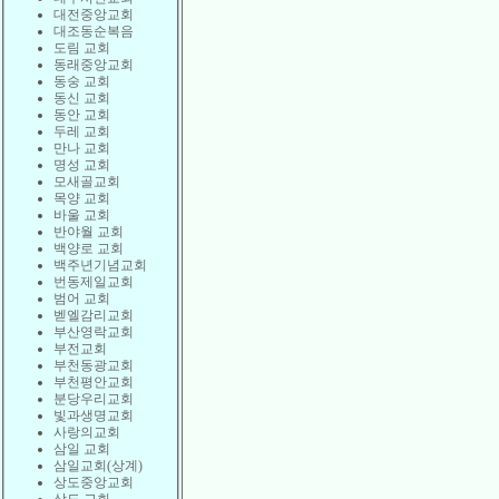
대전중앙교회
대조동순복음
도림 교회
동래중앙교회
동숭 교회
동신 교회
동안 교회
두레 교회
만나 교회
명성 교회
모새골교회
목양 교회
바울 교회
반야월 교회
백양로 교회
백주년기념교회
번동제일교회
범어 교회
벧엘감리교회
부산영락교회
부전교회
부천동광교회
부천평안교회
분당우리교회
빛과생명교회
사랑의교회
삼일 교회
삼일교회(상계)
상도중앙교회