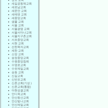
상도 교회
새길공동체교회
새로남교회
새문안 교회
새에덴 교회
새중앙교회
샘물 교회
서울 교회
서울광염 교회
서울서마나교회
서울지구촌교회
서초중앙교회
서현 교회
선한목자교회
세한 교회
소망 교회
송정중앙교회
수원중앙침례
수영로교회
수유제일교회
승동 교회
신길교회
신반포교회
신촌교회(기성 )
신촌교회(통합)
아현성결교회
안디옥교회
안산동산교회
안산빛나교회
안산제일교회