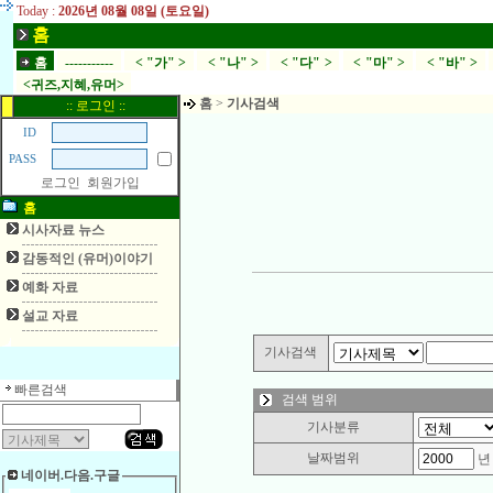
Today :
2026년 08월 08일 (토요일)
홈
홈
-----------
< "가" >
< "나" >
< "다" >
< "마" >
< "바" >
<귀즈,지혜,유머>
홈
>
기사검색
:: 로그인 ::
ID
PASS
로그인
회원가입
홈
시사자료 뉴스
감동적인 (유머)이야기
예화 자료
설교 자료
기사검색
빠른검색
검색 범위
기사분류
날짜범위
네이버.다음.구글