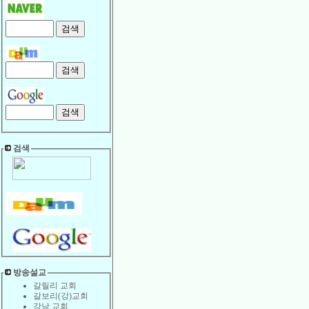
검색
방송설교
갈릴리 교회
갈보리(강)교회
강남 교회