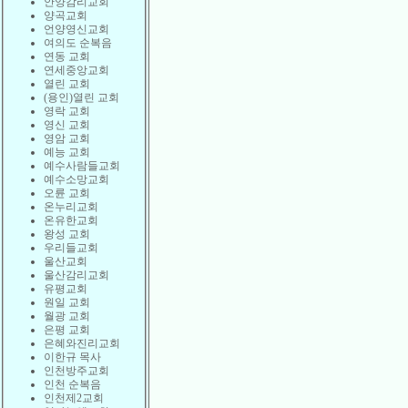
안양감리교회
양곡교회
언양영신교회
여의도 순복음
연동 교회
연세중앙교회
열린 교회
(용인)열린 교회
영락 교회
영신 교회
영암 교회
예능 교회
예수사람들교회
예수소망교회
오륜 교회
온누리교회
온유한교회
왕성 교회
우리들교회
울산교회
울산감리교회
유평교회
원일 교회
월광 교회
은평 교회
은혜와진리교회
이한규 목사
인천방주교회
인천 순복음
인천제2교회