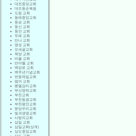
대전중앙교회
대조동순복음
도림 교회
동래중앙교회
동숭 교회
동신 교회
동안 교회
두레 교회
만나 교회
명성 교회
모새골교회
목양 교회
바울 교회
반야월 교회
백양로 교회
백주년기념교회
번동제일교회
범어 교회
벧엘감리교회
부산영락교회
부전교회
부천동광교회
부천평안교회
분당우리교회
빛과생명교회
사랑의교회
삼일 교회
삼일교회(상계)
상도중앙교회