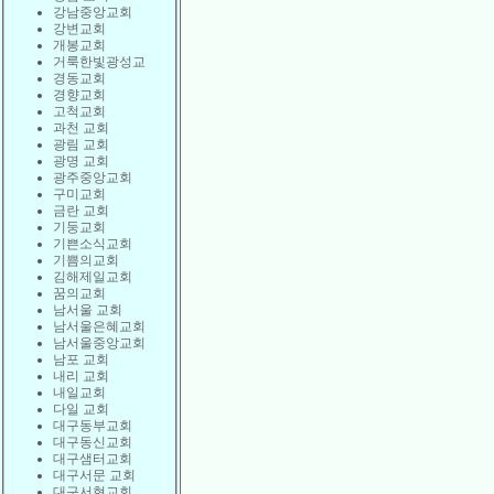
강남중앙교회
강변교회
개봉교회
거룩한빛광성교
경동교회
경향교회
고척교회
과천 교회
광림 교회
광명 교회
광주중앙교회
구미교회
금란 교회
기둥교회
기쁜소식교회
기쁨의교회
김해제일교회
꿈의교회
남서울 교회
남서울은혜교회
남서울중앙교회
남포 교회
내리 교회
내일교회
다일 교회
대구동부교회
대구동신교회
대구샘터교회
대구서문 교회
대구서현교회