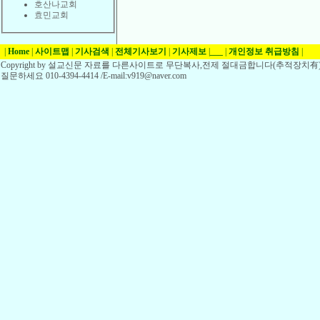
호산나교회
효민교회
|
Home
|
사이트맵
|
기사검색
|
전체기사보기
|
기사제보
|
___
|
개인정보 취급방침
|
Copyright by 설교신문 자료를 다른사이트로 무단복사,전제 절대금합니다(추적장치有)
질문하세요 010-4394-4414 /E-mail:v919@naver.com