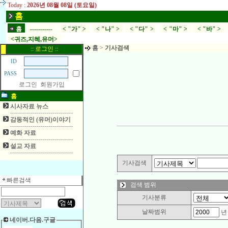
Today :
2026년 08월 08일 (토요일)
홈
홈
-----------
< "가" >
< "나" >
< "다" >
< "마" >
< "바" >
<귀즈,지혜,유머>
홈
>
기사검색
:: 로그인 ::
ID
PASS
로그인
회원가입
홈
시사자료 뉴스
감동적인 (유머)이야기
예화 자료
설교 자료
기사검색
빠른검색
검색 범위
기사분류
날짜범위
네이버.다음.구글