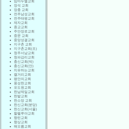
임마누엘교회
장석 교회
장충 교회
전주남성교회
전주태평교회
제자교회
종교교회
주안장로교회
중문 교회
중앙성결교회
지구촌 교회
지구촌교회(조)
청주서남교회
청파감리교회
충신교회(박)
충신교회(안)
치유하는교회
캘거리교회
평안의교회
풍성한교회
포도원교회
한남제일교회
한밭교회
한소망 교회
한신교회(분당)
한신교회(서울)
할렐루야교회
향린교회
향상교회
해오름교회