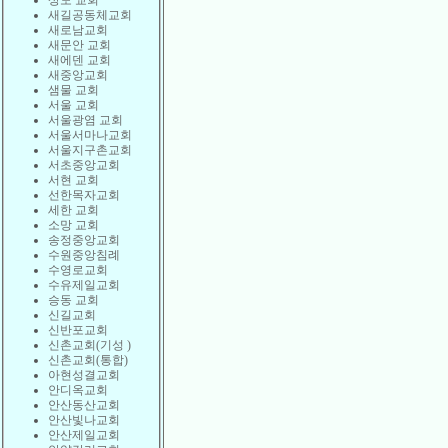
상도 교회
새길공동체교회
새로남교회
새문안 교회
새에덴 교회
새중앙교회
샘물 교회
서울 교회
서울광염 교회
서울서마나교회
서울지구촌교회
서초중앙교회
서현 교회
선한목자교회
세한 교회
소망 교회
송정중앙교회
수원중앙침례
수영로교회
수유제일교회
승동 교회
신길교회
신반포교회
신촌교회(기성 )
신촌교회(통합)
아현성결교회
안디옥교회
안산동산교회
안산빛나교회
안산제일교회