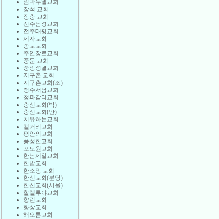
임마누엘교회
장석 교회
장충 교회
전주남성교회
전주태평교회
제자교회
종교교회
주안장로교회
중문 교회
중앙성결교회
지구촌 교회
지구촌교회(조)
청주서남교회
청파감리교회
충신교회(박)
충신교회(안)
치유하는교회
캘거리교회
평안의교회
풍성한교회
포도원교회
한남제일교회
한밭교회
한소망 교회
한신교회(분당)
한신교회(서울)
할렐루야교회
향린교회
향상교회
해오름교회