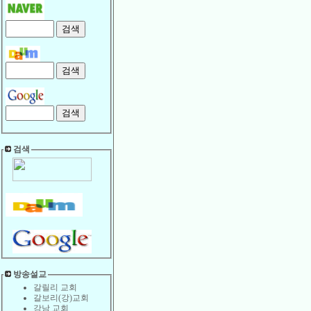
검색
방송설교
갈릴리 교회
갈보리(강)교회
강남 교회