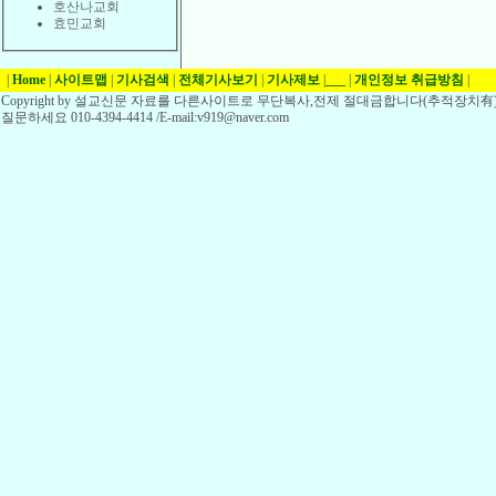
호산나교회
효민교회
|
Home
|
사이트맵
|
기사검색
|
전체기사보기
|
기사제보
|
___
|
개인정보 취급방침
|
Copyright by 설교신문 자료를 다른사이트로 무단복사,전제 절대금합니다(추적장치有)
질문하세요 010-4394-4414 /E-mail:v919@naver.com