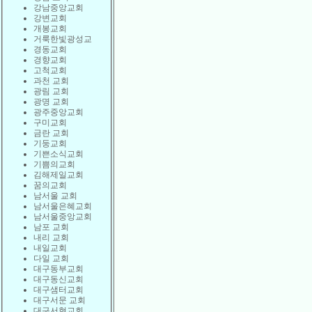
강남중앙교회
강변교회
개봉교회
거룩한빛광성교
경동교회
경향교회
고척교회
과천 교회
광림 교회
광명 교회
광주중앙교회
구미교회
금란 교회
기둥교회
기쁜소식교회
기쁨의교회
김해제일교회
꿈의교회
남서울 교회
남서울은혜교회
남서울중앙교회
남포 교회
내리 교회
내일교회
다일 교회
대구동부교회
대구동신교회
대구샘터교회
대구서문 교회
대구서현교회