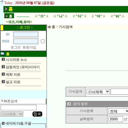
Today :
2026년 08월 07일 (금요일)
홈
홈
-----------
< "가" >
< "나" >
< "다" >
< "마" >
< "바" >
<귀즈,지혜,유머>
홈
>
기사검색
:: 로그인 ::
ID
PASS
로그인
회원가입
홈
시사자료 뉴스
감동적인 (유머)이야기
예화 자료
설교 자료
기사검색
빠른검색
검색 범위
기사분류
날짜범위
네이버.다음.구글