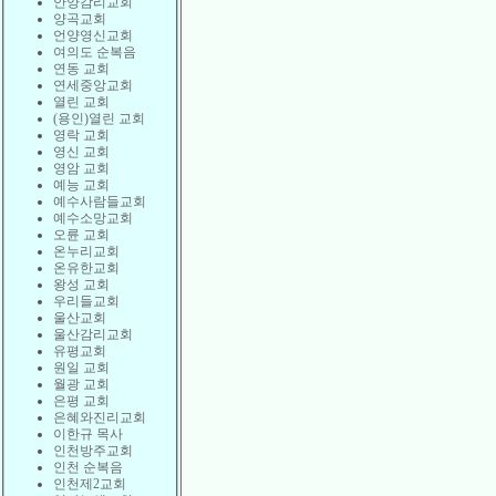
안양감리교회
양곡교회
언양영신교회
여의도 순복음
연동 교회
연세중앙교회
열린 교회
(용인)열린 교회
영락 교회
영신 교회
영암 교회
예능 교회
예수사람들교회
예수소망교회
오륜 교회
온누리교회
온유한교회
왕성 교회
우리들교회
울산교회
울산감리교회
유평교회
원일 교회
월광 교회
은평 교회
은혜와진리교회
이한규 목사
인천방주교회
인천 순복음
인천제2교회