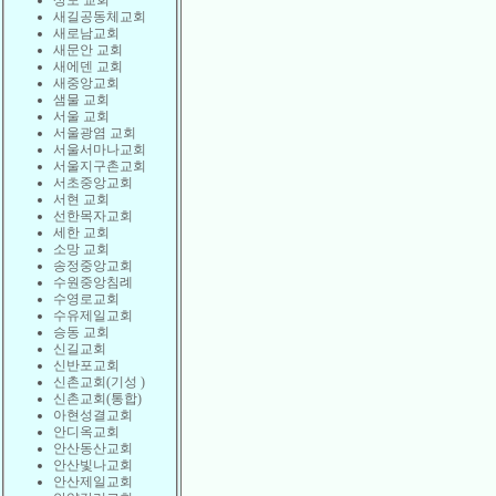
상도 교회
새길공동체교회
새로남교회
새문안 교회
새에덴 교회
새중앙교회
샘물 교회
서울 교회
서울광염 교회
서울서마나교회
서울지구촌교회
서초중앙교회
서현 교회
선한목자교회
세한 교회
소망 교회
송정중앙교회
수원중앙침례
수영로교회
수유제일교회
승동 교회
신길교회
신반포교회
신촌교회(기성 )
신촌교회(통합)
아현성결교회
안디옥교회
안산동산교회
안산빛나교회
안산제일교회