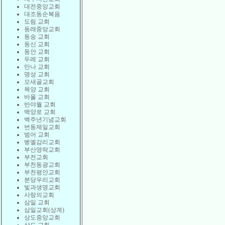
대전중앙교회
대조동순복음
도림 교회
동래중앙교회
동숭 교회
동신 교회
동안 교회
두레 교회
만나 교회
명성 교회
모새골교회
목양 교회
바울 교회
반야월 교회
백양로 교회
백주년기념교회
번동제일교회
범어 교회
벧엘감리교회
부산영락교회
부전교회
부천동광교회
부천평안교회
분당우리교회
빛과생명교회
사랑의교회
삼일 교회
삼일교회(상계)
상도중앙교회