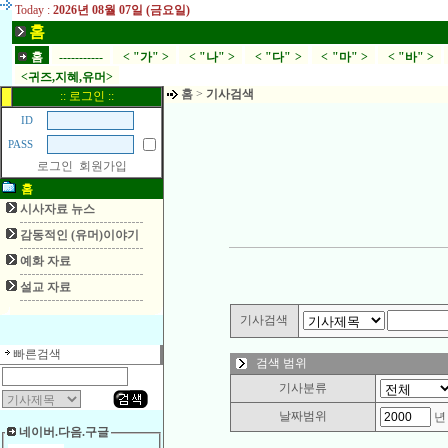
Today :
2026년 08월 07일 (금요일)
홈
홈
-----------
< "가" >
< "나" >
< "다" >
< "마" >
< "바" >
<귀즈,지혜,유머>
홈
>
기사검색
:: 로그인 ::
ID
PASS
로그인
회원가입
홈
시사자료 뉴스
감동적인 (유머)이야기
예화 자료
설교 자료
기사검색
빠른검색
검색 범위
기사분류
날짜범위
네이버.다음.구글