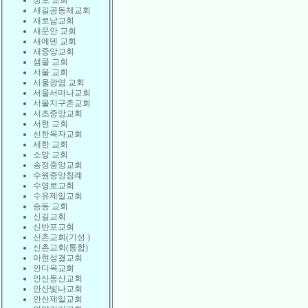
상도 교회
새길공동체교회
새로남교회
새문안 교회
새에덴 교회
새중앙교회
샘물 교회
서울 교회
서울광염 교회
서울서마나교회
서울지구촌교회
서초중앙교회
서현 교회
선한목자교회
세한 교회
소망 교회
송정중앙교회
수원중앙침례
수영로교회
수유제일교회
승동 교회
신길교회
신반포교회
신촌교회(기성 )
신촌교회(통합)
아현성결교회
안디옥교회
안산동산교회
안산빛나교회
안산제일교회