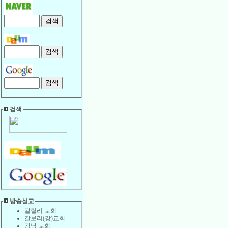
검색
방송설교
갈릴리 교회
갈보리(강)교회
강남 교회