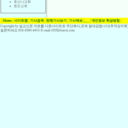
호산나교회
효민교회
|
Home
|
사이트맵
|
기사검색
|
전체기사보기
|
기사제보
|
___
|
개인정보 취급방침
|
Copyright by 설교신문 자료를 다른사이트로 무단복사,전제 절대금합니다(추적장치有)
질문하세요 010-4394-4414 /E-mail:v919@naver.com