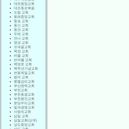
대전중앙교회
대조동순복음
도림 교회
동래중앙교회
동숭 교회
동신 교회
동안 교회
두레 교회
만나 교회
명성 교회
모새골교회
목양 교회
바울 교회
반야월 교회
백양로 교회
백주년기념교회
번동제일교회
범어 교회
벧엘감리교회
부산영락교회
부전교회
부천동광교회
부천평안교회
분당우리교회
빛과생명교회
사랑의교회
삼일 교회
삼일교회(상계)
상도중앙교회