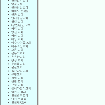
안양감리교회
양곡교회
언양영신교회
여의도 순복음
연동 교회
연세중앙교회
열린 교회
(용인)열린 교회
영락 교회
영신 교회
영암 교회
예능 교회
예수사람들교회
예수소망교회
오륜 교회
온누리교회
온유한교회
왕성 교회
우리들교회
울산교회
울산감리교회
유평교회
원일 교회
월광 교회
은평 교회
은혜와진리교회
이한규 목사
인천방주교회
인천 순복음
인천제2교회