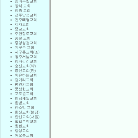
임마누엘교회
장석 교회
장충 교회
전주남성교회
전주태평교회
제자교회
종교교회
주안장로교회
중문 교회
중앙성결교회
지구촌 교회
지구촌교회(조)
청주서남교회
청파감리교회
충신교회(박)
충신교회(안)
치유하는교회
캘거리교회
평안의교회
풍성한교회
포도원교회
한남제일교회
한밭교회
한소망 교회
한신교회(분당)
한신교회(서울)
할렐루야교회
향린교회
향상교회
해오름교회