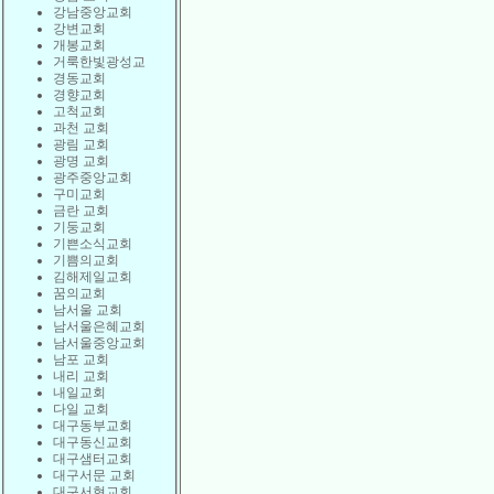
강남중앙교회
강변교회
개봉교회
거룩한빛광성교
경동교회
경향교회
고척교회
과천 교회
광림 교회
광명 교회
광주중앙교회
구미교회
금란 교회
기둥교회
기쁜소식교회
기쁨의교회
김해제일교회
꿈의교회
남서울 교회
남서울은혜교회
남서울중앙교회
남포 교회
내리 교회
내일교회
다일 교회
대구동부교회
대구동신교회
대구샘터교회
대구서문 교회
대구서현교회