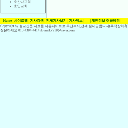
호산나교회
효민교회
|
Home
|
사이트맵
|
기사검색
|
전체기사보기
|
기사제보
|
___
|
개인정보 취급방침
|
Copyright by 설교신문 자료를 다른사이트로 무단복사,전제 절대금합니다(추적장치有)
질문하세요 010-4394-4414 /E-mail:v919@naver.com