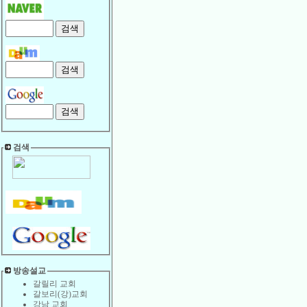
검색
방송설교
갈릴리 교회
갈보리(강)교회
강남 교회