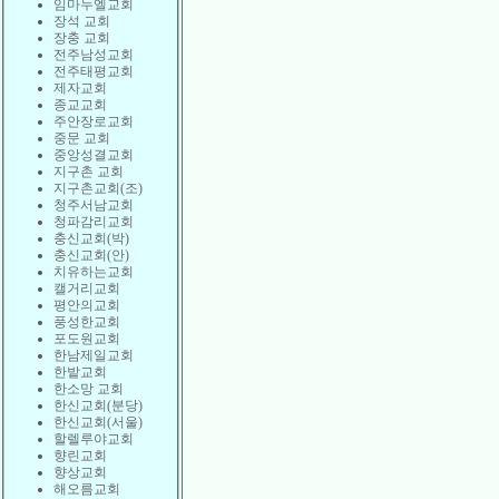
임마누엘교회
장석 교회
장충 교회
전주남성교회
전주태평교회
제자교회
종교교회
주안장로교회
중문 교회
중앙성결교회
지구촌 교회
지구촌교회(조)
청주서남교회
청파감리교회
충신교회(박)
충신교회(안)
치유하는교회
캘거리교회
평안의교회
풍성한교회
포도원교회
한남제일교회
한밭교회
한소망 교회
한신교회(분당)
한신교회(서울)
할렐루야교회
향린교회
향상교회
해오름교회