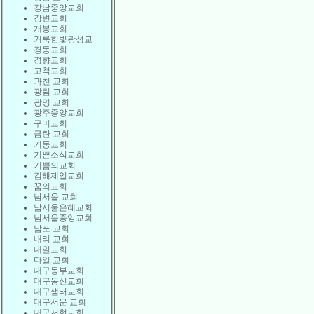
강남중앙교회
강변교회
개봉교회
거룩한빛광성교
경동교회
경향교회
고척교회
과천 교회
광림 교회
광명 교회
광주중앙교회
구미교회
금란 교회
기둥교회
기쁜소식교회
기쁨의교회
김해제일교회
꿈의교회
남서울 교회
남서울은혜교회
남서울중앙교회
남포 교회
내리 교회
내일교회
다일 교회
대구동부교회
대구동신교회
대구샘터교회
대구서문 교회
대구서현교회