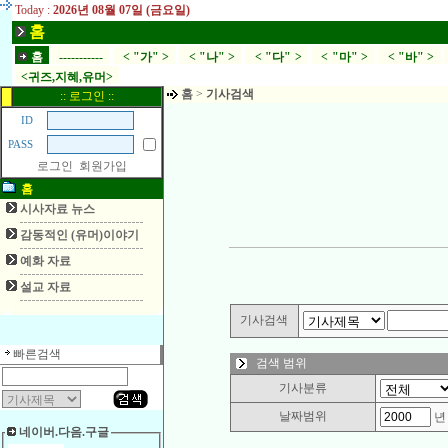
Today :
2026년 08월 07일 (금요일)
홈
홈
-----------
< "가" >
< "나" >
< "다" >
< "마" >
< "바" >
<귀즈,지혜,유머>
홈
>
기사검색
:: 로그인 ::
ID
PASS
로그인
회원가입
홈
시사자료 뉴스
감동적인 (유머)이야기
예화 자료
설교 자료
기사검색
빠른검색
검색 범위
기사분류
날짜범위
네이버.다음.구글