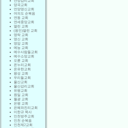
안양감리교회
양곡교회
언양영신교회
여의도 순복음
연동 교회
연세중앙교회
열린 교회
(용인)열린 교회
영락 교회
영신 교회
영암 교회
예능 교회
예수사람들교회
예수소망교회
오륜 교회
온누리교회
온유한교회
왕성 교회
우리들교회
울산교회
울산감리교회
유평교회
원일 교회
월광 교회
은평 교회
은혜와진리교회
이한규 목사
인천방주교회
인천 순복음
인천제2교회