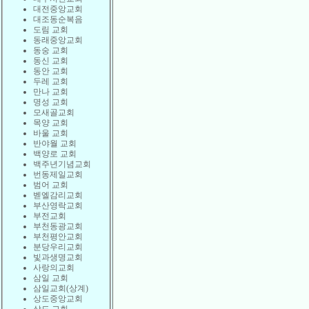
대전중앙교회
대조동순복음
도림 교회
동래중앙교회
동숭 교회
동신 교회
동안 교회
두레 교회
만나 교회
명성 교회
모새골교회
목양 교회
바울 교회
반야월 교회
백양로 교회
백주년기념교회
번동제일교회
범어 교회
벧엘감리교회
부산영락교회
부전교회
부천동광교회
부천평안교회
분당우리교회
빛과생명교회
사랑의교회
삼일 교회
삼일교회(상계)
상도중앙교회