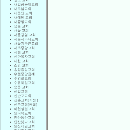
상도 교회
새길공동체교회
새로남교회
새문안 교회
새에덴 교회
새중앙교회
샘물 교회
서울 교회
서울광염 교회
서울서마나교회
서울지구촌교회
서초중앙교회
서현 교회
선한목자교회
세한 교회
소망 교회
송정중앙교회
수원중앙침례
수영로교회
수유제일교회
승동 교회
신길교회
신반포교회
신촌교회(기성 )
신촌교회(통합)
아현성결교회
안디옥교회
안산동산교회
안산빛나교회
안산제일교회