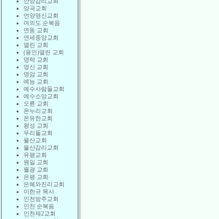
안양감리교회
양곡교회
언양영신교회
여의도 순복음
연동 교회
연세중앙교회
열린 교회
(용인)열린 교회
영락 교회
영신 교회
영암 교회
예능 교회
예수사람들교회
예수소망교회
오륜 교회
온누리교회
온유한교회
왕성 교회
우리들교회
울산교회
울산감리교회
유평교회
원일 교회
월광 교회
은평 교회
은혜와진리교회
이한규 목사
인천방주교회
인천 순복음
인천제2교회