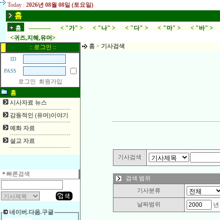
Today :
2026년 08월 08일 (토요일)
홈
홈
-----------
< "가" >
< "나" >
< "다" >
< "마" >
< "바" >
<귀즈,지혜,유머>
홈
>
기사검색
:: 로그인 ::
ID
PASS
로그인
회원가입
홈
시사자료 뉴스
감동적인 (유머)이야기
예화 자료
설교 자료
기사검색
빠른검색
검색 범위
기사분류
날짜범위
네이버.다음.구글