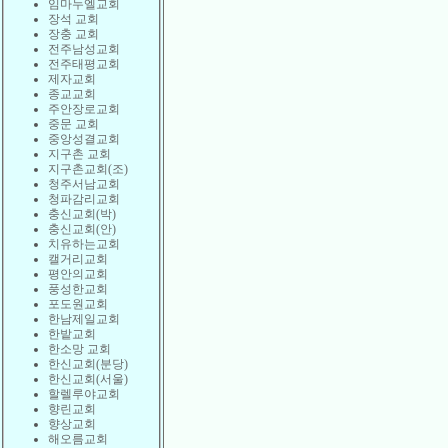
임마누엘교회
장석 교회
장충 교회
전주남성교회
전주태평교회
제자교회
종교교회
주안장로교회
중문 교회
중앙성결교회
지구촌 교회
지구촌교회(조)
청주서남교회
청파감리교회
충신교회(박)
충신교회(안)
치유하는교회
캘거리교회
평안의교회
풍성한교회
포도원교회
한남제일교회
한밭교회
한소망 교회
한신교회(분당)
한신교회(서울)
할렐루야교회
향린교회
향상교회
해오름교회