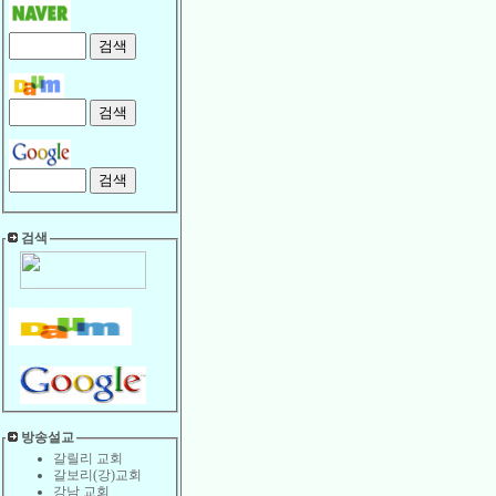
검색
방송설교
갈릴리 교회
갈보리(강)교회
강남 교회