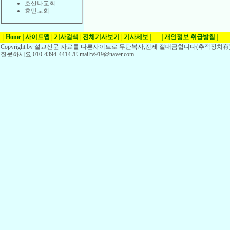
호산나교회
효민교회
|
Home
|
사이트맵
|
기사검색
|
전체기사보기
|
기사제보
|
___
|
개인정보 취급방침
|
Copyright by 설교신문 자료를 다른사이트로 무단복사,전제 절대금합니다(추적장치有)
질문하세요 010-4394-4414 /E-mail:v919@naver.com