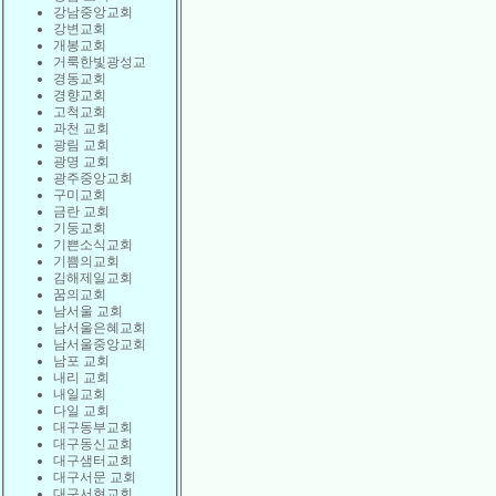
강남중앙교회
강변교회
개봉교회
거룩한빛광성교
경동교회
경향교회
고척교회
과천 교회
광림 교회
광명 교회
광주중앙교회
구미교회
금란 교회
기둥교회
기쁜소식교회
기쁨의교회
김해제일교회
꿈의교회
남서울 교회
남서울은혜교회
남서울중앙교회
남포 교회
내리 교회
내일교회
다일 교회
대구동부교회
대구동신교회
대구샘터교회
대구서문 교회
대구서현교회