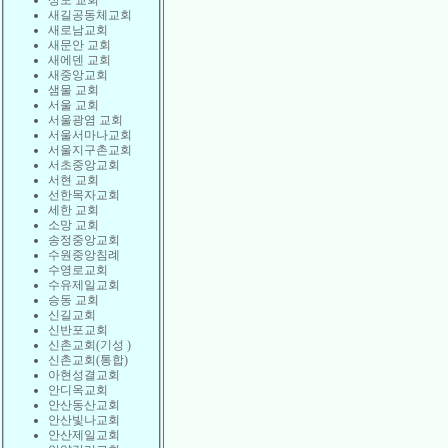
상도 교회
새길공동체교회
새로남교회
새문안 교회
새에덴 교회
새중앙교회
샘물 교회
서울 교회
서울광염 교회
서울서마나교회
서울지구촌교회
서초중앙교회
서현 교회
선한목자교회
세한 교회
소망 교회
송정중앙교회
수원중앙침례
수영로교회
수유제일교회
승동 교회
신길교회
신반포교회
신촌교회(기성 )
신촌교회(통합)
아현성결교회
안디옥교회
안산동산교회
안산빛나교회
안산제일교회