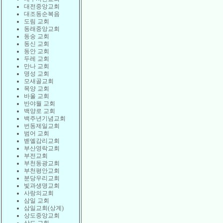
대전중앙교회
대조동순복음
도림 교회
동래중앙교회
동숭 교회
동신 교회
동안 교회
두레 교회
만나 교회
명성 교회
모새골교회
목양 교회
바울 교회
반야월 교회
백양로 교회
백주년기념교회
번동제일교회
범어 교회
벧엘감리교회
부산영락교회
부전교회
부천동광교회
부천평안교회
분당우리교회
빛과생명교회
사랑의교회
삼일 교회
삼일교회(상계)
상도중앙교회