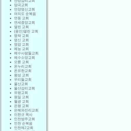
안양감리교회
양곡교회
언양영신교회
여의도 순복음
연동 교회
연세중앙교회
열린 교회
(용인)열린 교회
영락 교회
영신 교회
영암 교회
예능 교회
예수사람들교회
예수소망교회
오륜 교회
온누리교회
온유한교회
왕성 교회
우리들교회
울산교회
울산감리교회
유평교회
원일 교회
월광 교회
은평 교회
은혜와진리교회
이한규 목사
인천방주교회
인천 순복음
인천제2교회