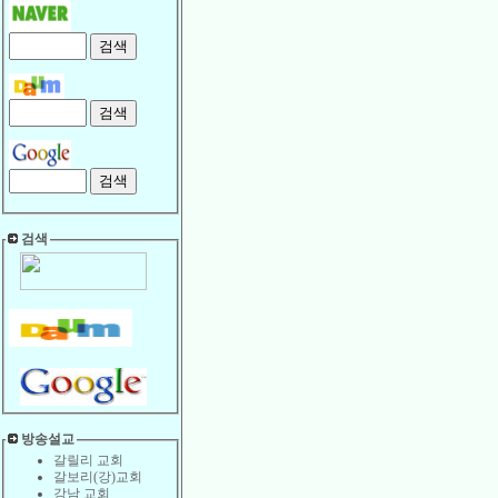
검색
방송설교
갈릴리 교회
갈보리(강)교회
강남 교회