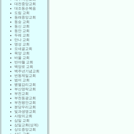
대전중앙교회
대조동순복음
도림 교회
동래중앙교회
동숭 교회
동신 교회
동안 교회
두레 교회
만나 교회
명성 교회
모새골교회
목양 교회
바울 교회
반야월 교회
백양로 교회
백주년기념교회
번동제일교회
범어 교회
벧엘감리교회
부산영락교회
부전교회
부천동광교회
부천평안교회
분당우리교회
빛과생명교회
사랑의교회
삼일 교회
삼일교회(상계)
상도중앙교회