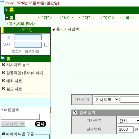
Today :
2026년 08월 09일 (일요일)
홈
홈
-----------
< "가" >
< "나" >
< "다" >
< "마" >
< "바" >
<귀즈,지혜,유머>
홈
>
기사검색
:: 로그인 ::
ID
PASS
로그인
회원가입
홈
시사자료 뉴스
감동적인 (유머)이야기
예화 자료
설교 자료
기사검색
빠른검색
검색 범위
기사분류
날짜범위
네이버.다음.구글