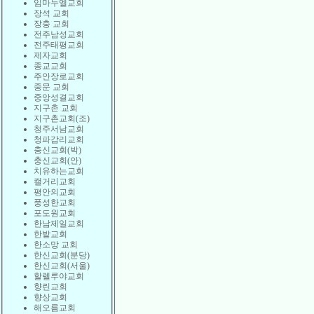
임마누엘교회
장석 교회
장충 교회
전주남성교회
전주태평교회
제자교회
종교교회
주안장로교회
중문 교회
중앙성결교회
지구촌 교회
지구촌교회(조)
청주서남교회
청파감리교회
충신교회(박)
충신교회(안)
치유하는교회
캘거리교회
평안의교회
풍성한교회
포도원교회
한남제일교회
한밭교회
한소망 교회
한신교회(분당)
한신교회(서울)
할렐루야교회
향린교회
향상교회
해오름교회