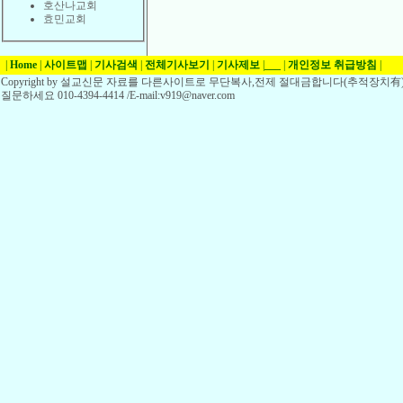
호산나교회
효민교회
|
Home
|
사이트맵
|
기사검색
|
전체기사보기
|
기사제보
|
___
|
개인정보 취급방침
|
Copyright by 설교신문 자료를 다른사이트로 무단복사,전제 절대금합니다(추적장치有)
질문하세요 010-4394-4414 /E-mail:v919@naver.com