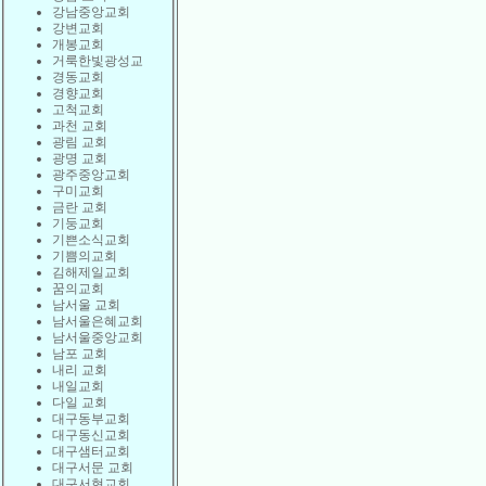
강남중앙교회
강변교회
개봉교회
거룩한빛광성교
경동교회
경향교회
고척교회
과천 교회
광림 교회
광명 교회
광주중앙교회
구미교회
금란 교회
기둥교회
기쁜소식교회
기쁨의교회
김해제일교회
꿈의교회
남서울 교회
남서울은혜교회
남서울중앙교회
남포 교회
내리 교회
내일교회
다일 교회
대구동부교회
대구동신교회
대구샘터교회
대구서문 교회
대구서현교회