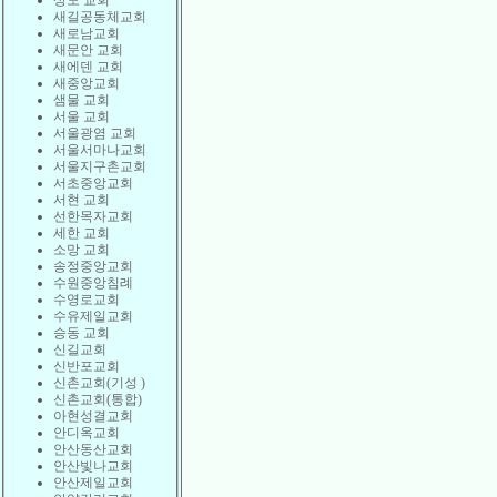
상도 교회
새길공동체교회
새로남교회
새문안 교회
새에덴 교회
새중앙교회
샘물 교회
서울 교회
서울광염 교회
서울서마나교회
서울지구촌교회
서초중앙교회
서현 교회
선한목자교회
세한 교회
소망 교회
송정중앙교회
수원중앙침례
수영로교회
수유제일교회
승동 교회
신길교회
신반포교회
신촌교회(기성 )
신촌교회(통합)
아현성결교회
안디옥교회
안산동산교회
안산빛나교회
안산제일교회