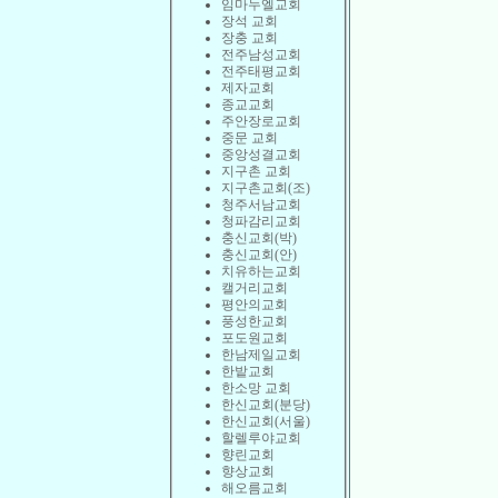
임마누엘교회
장석 교회
장충 교회
전주남성교회
전주태평교회
제자교회
종교교회
주안장로교회
중문 교회
중앙성결교회
지구촌 교회
지구촌교회(조)
청주서남교회
청파감리교회
충신교회(박)
충신교회(안)
치유하는교회
캘거리교회
평안의교회
풍성한교회
포도원교회
한남제일교회
한밭교회
한소망 교회
한신교회(분당)
한신교회(서울)
할렐루야교회
향린교회
향상교회
해오름교회