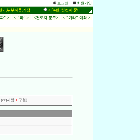
로그인
회원가입
부부싸움,가정
시34편, 링컨이 좋아하는 말씀,응답,두려움
인터넷 
.파" >
< "하" >
<전도지 문구>
< "기타" 예화 >
(ex)사랑
+
구원)