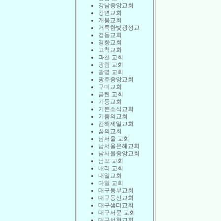
강남중앙교회
강변교회
개봉교회
거룩한빛광성교
경동교회
경향교회
고척교회
과천 교회
광림 교회
광명 교회
광주중앙교회
구미교회
금란 교회
기둥교회
기쁜소식교회
기쁨의교회
김해제일교회
꿈의교회
남서울 교회
남서울은혜교회
남서울중앙교회
남포 교회
내리 교회
내일교회
다일 교회
대구동부교회
대구동신교회
대구샘터교회
대구서문 교회
대구서현교회