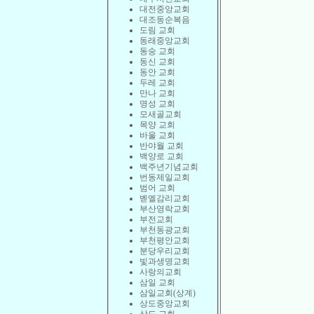
대전중앙교회
대조동순복음
도림 교회
동래중앙교회
동숭 교회
동신 교회
동안 교회
두레 교회
만나 교회
명성 교회
모새골교회
목양 교회
바울 교회
반야월 교회
백양로 교회
백주년기념교회
번동제일교회
범어 교회
벧엘감리교회
부산영락교회
부전교회
부천동광교회
부천평안교회
분당우리교회
빛과생명교회
사랑의교회
삼일 교회
삼일교회(상계)
상도중앙교회