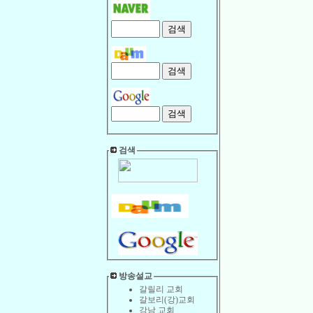
검색
방송설교
갈릴리 교회
갈보리(강)교회
강남 교회