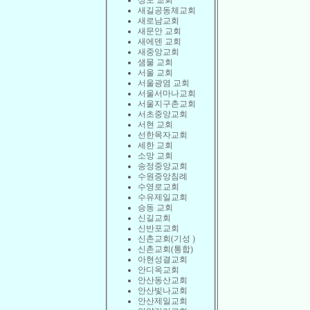
상도 교회
새길공동체교회
새로남교회
새문안 교회
새에덴 교회
새중앙교회
샘물 교회
서울 교회
서울광염 교회
서울서마나교회
서울지구촌교회
서초중앙교회
서현 교회
선한목자교회
세한 교회
소망 교회
송정중앙교회
수원중앙침례
수영로교회
수유제일교회
승동 교회
신길교회
신반포교회
신촌교회(기성 )
신촌교회(통합)
아현성결교회
안디옥교회
안산동산교회
안산빛나교회
안산제일교회