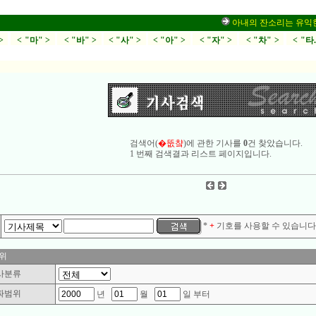
아내의 잔소리는 유익한가,
>
< "마" >
< "바" >
< "사" >
< "아" >
< "자" >
< "차" >
< "타
검색어(
�뚮챸
)에 관한 기사를
0
건 찾았습니다.
1 번째 검색결과 리스트 페이지입니다.
*
+
기호를 사용할 수 있습니다.
위
사분류
짜범위
년
월
일 부터