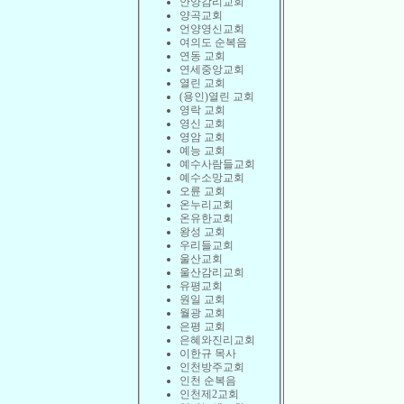
안양감리교회
양곡교회
언양영신교회
여의도 순복음
연동 교회
연세중앙교회
열린 교회
(용인)열린 교회
영락 교회
영신 교회
영암 교회
예능 교회
예수사람들교회
예수소망교회
오륜 교회
온누리교회
온유한교회
왕성 교회
우리들교회
울산교회
울산감리교회
유평교회
원일 교회
월광 교회
은평 교회
은혜와진리교회
이한규 목사
인천방주교회
인천 순복음
인천제2교회