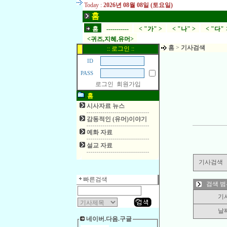
Today :
2026년 08월 08일 (토요일)
홈
홈
-----------
< "가" >
< "나" >
< "다" 
<귀즈,지혜,유머>
홈
>
기사검색
:: 로그인 ::
ID
PASS
로그인
회원가입
홈
시사자료 뉴스
감동적인 (유머)이야기
예화 자료
설교 자료
기사검색
빠른검색
검색 범
기
날
네이버.다음.구글