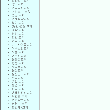
안양감리교회
양곡교회
언양영신교회
여의도 순복음
연동 교회
연세중앙교회
열린 교회
(용인)열린 교회
영락 교회
영신 교회
영암 교회
예능 교회
예수사람들교회
예수소망교회
오륜 교회
온누리교회
온유한교회
왕성 교회
우리들교회
울산교회
울산감리교회
유평교회
원일 교회
월광 교회
은평 교회
은혜와진리교회
이한규 목사
인천방주교회
인천 순복음
인천제2교회