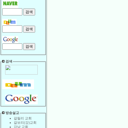
검색
방송설교
갈릴리 교회
갈보리(강)교회
강남 교회