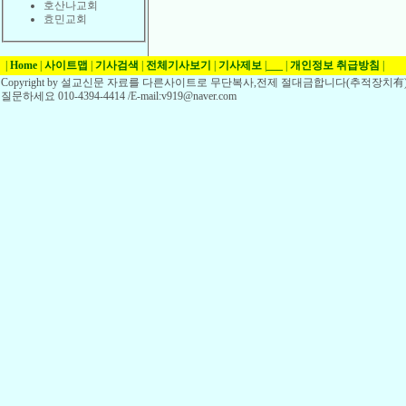
호산나교회
효민교회
|
Home
|
사이트맵
|
기사검색
|
전체기사보기
|
기사제보
|
___
|
개인정보 취급방침
|
Copyright by 설교신문 자료를 다른사이트로 무단복사,전제 절대금합니다(추적장치有)
질문하세요 010-4394-4414 /E-mail:v919@naver.com