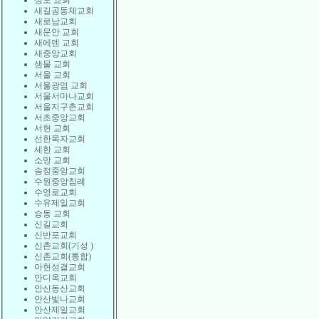
상도 교회
새길공동체교회
새로남교회
새문안 교회
새에덴 교회
새중앙교회
샘물 교회
서울 교회
서울광염 교회
서울서마나교회
서울지구촌교회
서초중앙교회
서현 교회
선한목자교회
세한 교회
소망 교회
송정중앙교회
수원중앙침례
수영로교회
수유제일교회
승동 교회
신길교회
신반포교회
신촌교회(기성 )
신촌교회(통합)
아현성결교회
안디옥교회
안산동산교회
안산빛나교회
안산제일교회