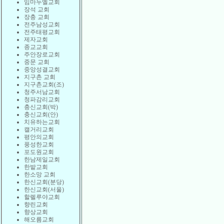
임마누엘교회
장석 교회
장충 교회
전주남성교회
전주태평교회
제자교회
종교교회
주안장로교회
중문 교회
중앙성결교회
지구촌 교회
지구촌교회(조)
청주서남교회
청파감리교회
충신교회(박)
충신교회(안)
치유하는교회
캘거리교회
평안의교회
풍성한교회
포도원교회
한남제일교회
한밭교회
한소망 교회
한신교회(분당)
한신교회(서울)
할렐루야교회
향린교회
향상교회
해오름교회