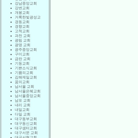
강남중앙교회
강변교회
개봉교회
거룩한빛광성교
경동교회
경향교회
고척교회
과천 교회
광림 교회
광명 교회
광주중앙교회
구미교회
금란 교회
기둥교회
기쁜소식교회
기쁨의교회
김해제일교회
꿈의교회
남서울 교회
남서울은혜교회
남서울중앙교회
남포 교회
내리 교회
내일교회
다일 교회
대구동부교회
대구동신교회
대구샘터교회
대구서문 교회
대구서현교회