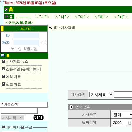
Today :
2026년 08월 08일 (토요일)
홈
홈
-----------
< "가" >
< "나" >
< "다" >
< "마" >
< "바" >
<귀즈,지혜,유머>
홈
>
기사검색
:: 로그인 ::
ID
PASS
로그인
회원가입
홈
시사자료 뉴스
감동적인 (유머)이야기
예화 자료
설교 자료
기사검색
빠른검색
검색 범위
기사분류
날짜범위
네이버.다음.구글