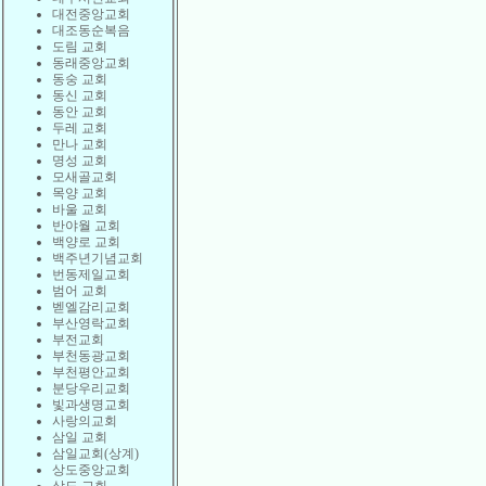
대전중앙교회
대조동순복음
도림 교회
동래중앙교회
동숭 교회
동신 교회
동안 교회
두레 교회
만나 교회
명성 교회
모새골교회
목양 교회
바울 교회
반야월 교회
백양로 교회
백주년기념교회
번동제일교회
범어 교회
벧엘감리교회
부산영락교회
부전교회
부천동광교회
부천평안교회
분당우리교회
빛과생명교회
사랑의교회
삼일 교회
삼일교회(상계)
상도중앙교회