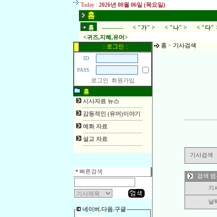
Today :
2026년 08월 06일 (목요일)
홈
홈
-----------
< "가" >
< "나" >
< "다" 
<귀즈,지혜,유머>
홈
>
기사검색
:: 로그인 ::
ID
PASS
로그인
회원가입
홈
시사자료 뉴스
감동적인 (유머)이야기
예화 자료
설교 자료
기사검색
빠른검색
검색 범
기
날
네이버.다음.구글