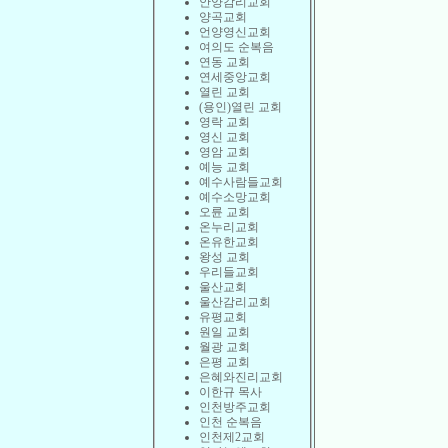
안양감리교회
양곡교회
언양영신교회
여의도 순복음
연동 교회
연세중앙교회
열린 교회
(용인)열린 교회
영락 교회
영신 교회
영암 교회
예능 교회
예수사람들교회
예수소망교회
오륜 교회
온누리교회
온유한교회
왕성 교회
우리들교회
울산교회
울산감리교회
유평교회
원일 교회
월광 교회
은평 교회
은혜와진리교회
이한규 목사
인천방주교회
인천 순복음
인천제2교회