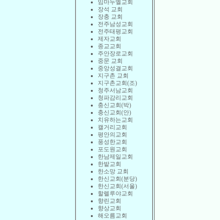
임마누엘교회
장석 교회
장충 교회
전주남성교회
전주태평교회
제자교회
종교교회
주안장로교회
중문 교회
중앙성결교회
지구촌 교회
지구촌교회(조)
청주서남교회
청파감리교회
충신교회(박)
충신교회(안)
치유하는교회
캘거리교회
평안의교회
풍성한교회
포도원교회
한남제일교회
한밭교회
한소망 교회
한신교회(분당)
한신교회(서울)
할렐루야교회
향린교회
향상교회
해오름교회