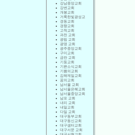
강남중앙교회
강변교회
개봉교회
거룩한빛광성교
경동교회
경향교회
고척교회
과천 교회
광림 교회
광명 교회
광주중앙교회
구미교회
금란 교회
기둥교회
기쁜소식교회
기쁨의교회
김해제일교회
꿈의교회
남서울 교회
남서울은혜교회
남서울중앙교회
남포 교회
내리 교회
내일교회
다일 교회
대구동부교회
대구동신교회
대구샘터교회
대구서문 교회
대구서현교회