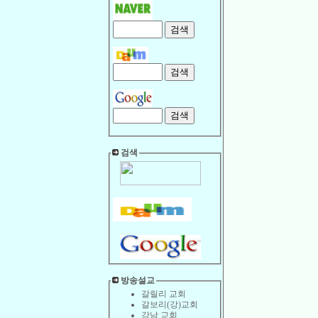
검색
방송설교
갈릴리 교회
갈보리(강)교회
강남 교회