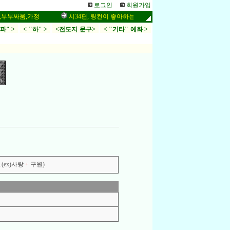
로그인
회원가입
싸움,가정
시34편, 링컨이 좋아하는 말씀,응답,두려움
인터넷 설교
.파" >
< "하" >
<전도지 문구>
< "기타" 예화 >
(ex)사랑
+
구원)