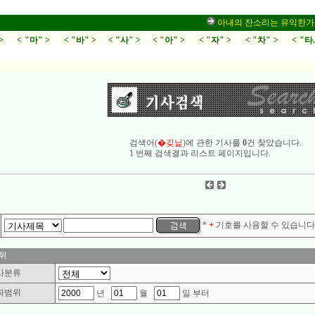
아내의 잔소리는 유익한가,부부
>
< "마" >
< "바" >
< "사" >
< "아" >
< "자" >
< "차" >
< "타
검색어(
�깆닕
)에 관한 기사를
0
건 찾았습니다.
1 번째 검색결과 리스트 페이지입니다.
*
+
기호를 사용할 수 있습니다.
위
사분류
짜범위
년
월
일 부터