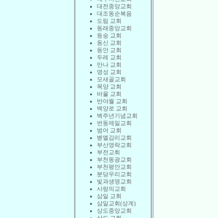
대전중앙교회
대조동순복음
도림 교회
동래중앙교회
동숭 교회
동신 교회
동안 교회
두레 교회
만나 교회
명성 교회
모새골교회
목양 교회
바울 교회
반야월 교회
백양로 교회
백주년기념교회
번동제일교회
범어 교회
벧엘감리교회
부산영락교회
부전교회
부천동광교회
부천평안교회
분당우리교회
빛과생명교회
사랑의교회
삼일 교회
삼일교회(상계)
상도중앙교회