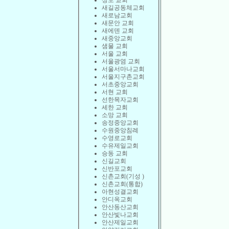
상도 교회
새길공동체교회
새로남교회
새문안 교회
새에덴 교회
새중앙교회
샘물 교회
서울 교회
서울광염 교회
서울서마나교회
서울지구촌교회
서초중앙교회
서현 교회
선한목자교회
세한 교회
소망 교회
송정중앙교회
수원중앙침례
수영로교회
수유제일교회
승동 교회
신길교회
신반포교회
신촌교회(기성 )
신촌교회(통합)
아현성결교회
안디옥교회
안산동산교회
안산빛나교회
안산제일교회