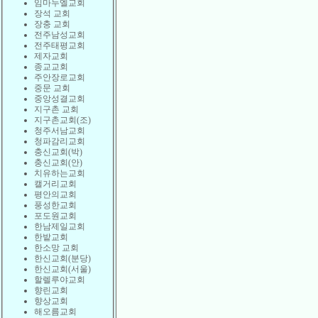
임마누엘교회
장석 교회
장충 교회
전주남성교회
전주태평교회
제자교회
종교교회
주안장로교회
중문 교회
중앙성결교회
지구촌 교회
지구촌교회(조)
청주서남교회
청파감리교회
충신교회(박)
충신교회(안)
치유하는교회
캘거리교회
평안의교회
풍성한교회
포도원교회
한남제일교회
한밭교회
한소망 교회
한신교회(분당)
한신교회(서울)
할렐루야교회
향린교회
향상교회
해오름교회