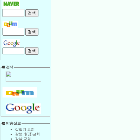
검색
방송설교
갈릴리 교회
갈보리(강)교회
강남 교회