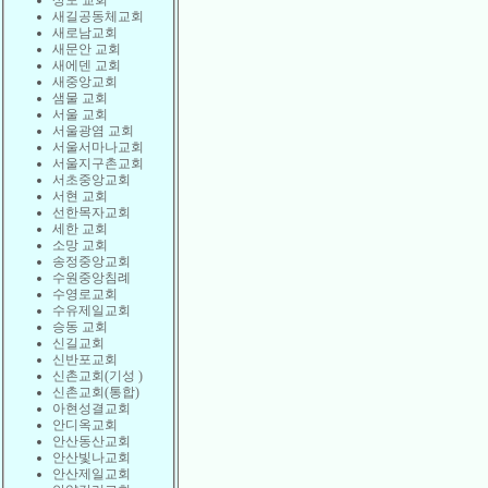
상도 교회
새길공동체교회
새로남교회
새문안 교회
새에덴 교회
새중앙교회
샘물 교회
서울 교회
서울광염 교회
서울서마나교회
서울지구촌교회
서초중앙교회
서현 교회
선한목자교회
세한 교회
소망 교회
송정중앙교회
수원중앙침례
수영로교회
수유제일교회
승동 교회
신길교회
신반포교회
신촌교회(기성 )
신촌교회(통합)
아현성결교회
안디옥교회
안산동산교회
안산빛나교회
안산제일교회