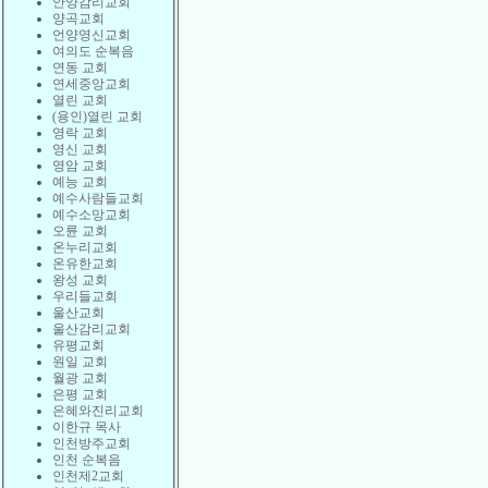
안양감리교회
양곡교회
언양영신교회
여의도 순복음
연동 교회
연세중앙교회
열린 교회
(용인)열린 교회
영락 교회
영신 교회
영암 교회
예능 교회
예수사람들교회
예수소망교회
오륜 교회
온누리교회
온유한교회
왕성 교회
우리들교회
울산교회
울산감리교회
유평교회
원일 교회
월광 교회
은평 교회
은혜와진리교회
이한규 목사
인천방주교회
인천 순복음
인천제2교회