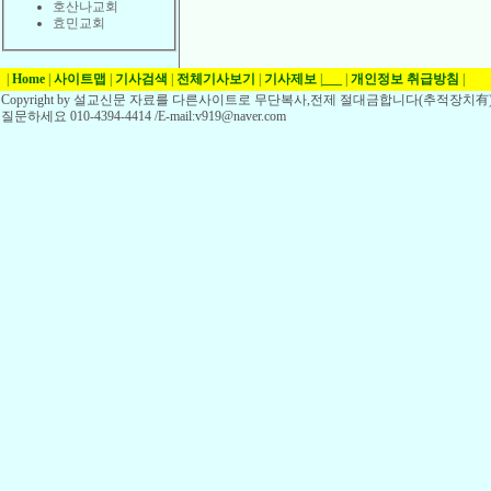
호산나교회
효민교회
|
Home
|
사이트맵
|
기사검색
|
전체기사보기
|
기사제보
|
___
|
개인정보 취급방침
|
Copyright by 설교신문 자료를 다른사이트로 무단복사,전제 절대금합니다(추적장치有)
질문하세요 010-4394-4414 /E-mail:v919@naver.com