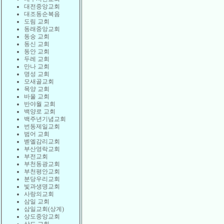
대전중앙교회
대조동순복음
도림 교회
동래중앙교회
동숭 교회
동신 교회
동안 교회
두레 교회
만나 교회
명성 교회
모새골교회
목양 교회
바울 교회
반야월 교회
백양로 교회
백주년기념교회
번동제일교회
범어 교회
벧엘감리교회
부산영락교회
부전교회
부천동광교회
부천평안교회
분당우리교회
빛과생명교회
사랑의교회
삼일 교회
삼일교회(상계)
상도중앙교회