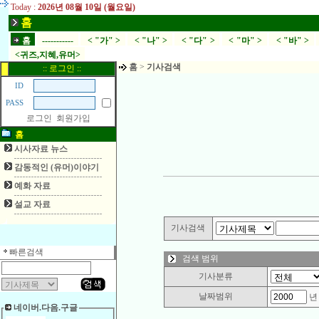
Today :
2026년 08월 10일 (월요일)
홈
홈
-----------
< "가" >
< "나" >
< "다" >
< "마" >
< "바" >
<귀즈,지혜,유머>
홈
>
기사검색
:: 로그인 ::
ID
PASS
로그인
회원가입
홈
시사자료 뉴스
감동적인 (유머)이야기
예화 자료
설교 자료
기사검색
빠른검색
검색 범위
기사분류
날짜범위
네이버.다음.구글