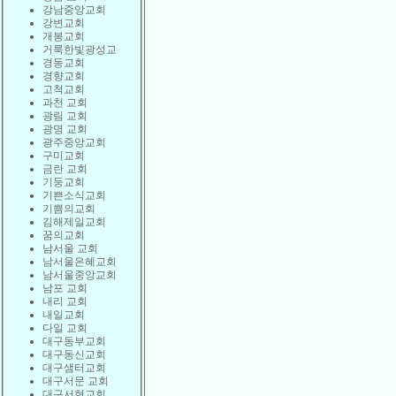
강남중앙교회
강변교회
개봉교회
거룩한빛광성교
경동교회
경향교회
고척교회
과천 교회
광림 교회
광명 교회
광주중앙교회
구미교회
금란 교회
기둥교회
기쁜소식교회
기쁨의교회
김해제일교회
꿈의교회
남서울 교회
남서울은혜교회
남서울중앙교회
남포 교회
내리 교회
내일교회
다일 교회
대구동부교회
대구동신교회
대구샘터교회
대구서문 교회
대구서현교회