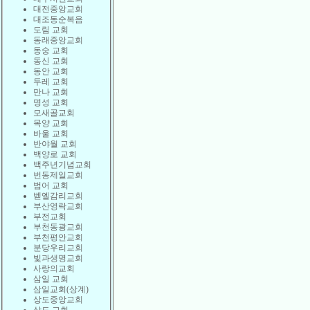
대전중앙교회
대조동순복음
도림 교회
동래중앙교회
동숭 교회
동신 교회
동안 교회
두레 교회
만나 교회
명성 교회
모새골교회
목양 교회
바울 교회
반야월 교회
백양로 교회
백주년기념교회
번동제일교회
범어 교회
벧엘감리교회
부산영락교회
부전교회
부천동광교회
부천평안교회
분당우리교회
빛과생명교회
사랑의교회
삼일 교회
삼일교회(상계)
상도중앙교회