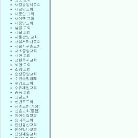
상도 교회
새길공동체교회
새로남교회
새문안 교회
새에덴 교회
새중앙교회
샘물 교회
서울 교회
서울광염 교회
서울서마나교회
서울지구촌교회
서초중앙교회
서현 교회
선한목자교회
세한 교회
소망 교회
송정중앙교회
수원중앙침례
수영로교회
수유제일교회
승동 교회
신길교회
신반포교회
신촌교회(기성 )
신촌교회(통합)
아현성결교회
안디옥교회
안산동산교회
안산빛나교회
안산제일교회