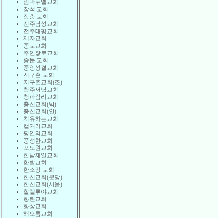
임마누엘교회
장석 교회
장충 교회
전주남성교회
전주태평교회
제자교회
종교교회
주안장로교회
중문 교회
중앙성결교회
지구촌 교회
지구촌교회(조)
청주서남교회
청파감리교회
충신교회(박)
충신교회(안)
치유하는교회
캘거리교회
평안의교회
풍성한교회
포도원교회
한남제일교회
한밭교회
한소망 교회
한신교회(분당)
한신교회(서울)
할렐루야교회
향린교회
향상교회
해오름교회