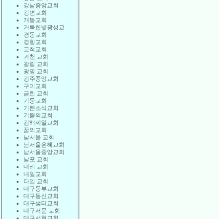
강남중앙교회
강변교회
개봉교회
거룩한빛광성교
경동교회
경향교회
고척교회
과천 교회
광림 교회
광명 교회
광주중앙교회
구미교회
금란 교회
기둥교회
기쁜소식교회
기쁨의교회
김해제일교회
꿈의교회
남서울 교회
남서울은혜교회
남서울중앙교회
남포 교회
내리 교회
내일교회
다일 교회
대구동부교회
대구동신교회
대구샘터교회
대구서문 교회
대구서현교회