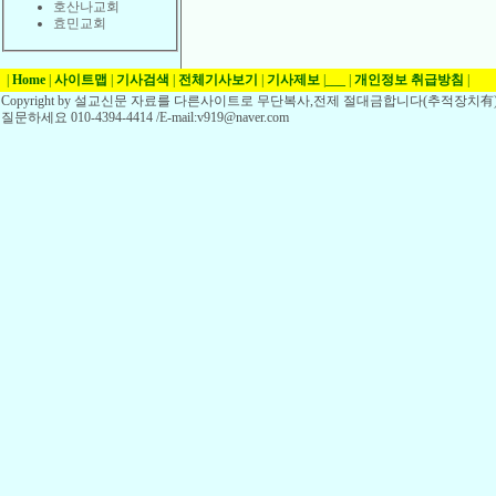
호산나교회
효민교회
|
Home
|
사이트맵
|
기사검색
|
전체기사보기
|
기사제보
|
___
|
개인정보 취급방침
|
Copyright by 설교신문 자료를 다른사이트로 무단복사,전제 절대금합니다(추적장치有)
질문하세요 010-4394-4414 /E-mail:v919@naver.com