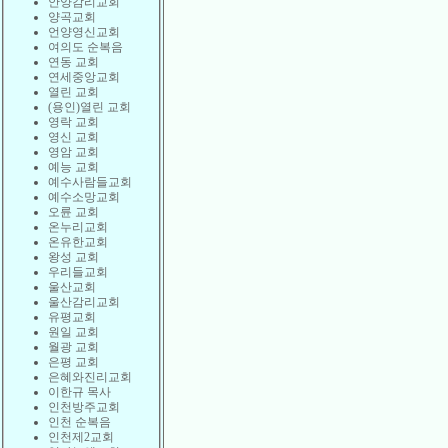
안양감리교회
양곡교회
언양영신교회
여의도 순복음
연동 교회
연세중앙교회
열린 교회
(용인)열린 교회
영락 교회
영신 교회
영암 교회
예능 교회
예수사람들교회
예수소망교회
오륜 교회
온누리교회
온유한교회
왕성 교회
우리들교회
울산교회
울산감리교회
유평교회
원일 교회
월광 교회
은평 교회
은혜와진리교회
이한규 목사
인천방주교회
인천 순복음
인천제2교회