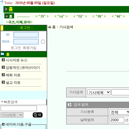
Today :
2026년 08월 09일 (일요일)
홈
홈
-----------
< "가" >
< "나" >
< "다" >
< "마" >
< "바" >
<귀즈,지혜,유머>
홈
>
기사검색
:: 로그인 ::
ID
PASS
로그인
회원가입
홈
시사자료 뉴스
감동적인 (유머)이야기
예화 자료
설교 자료
기사검색
빠른검색
검색 범위
기사분류
날짜범위
네이버.다음.구글