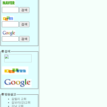
검색
방송설교
갈릴리 교회
갈보리(강)교회
강남 교회