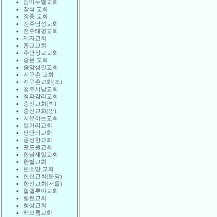
임마누엘교회
장석 교회
장충 교회
전주남성교회
전주태평교회
제자교회
종교교회
주안장로교회
중문 교회
중앙성결교회
지구촌 교회
지구촌교회(조)
청주서남교회
청파감리교회
충신교회(박)
충신교회(안)
치유하는교회
캘거리교회
평안의교회
풍성한교회
포도원교회
한남제일교회
한밭교회
한소망 교회
한신교회(분당)
한신교회(서울)
할렐루야교회
향린교회
향상교회
해오름교회