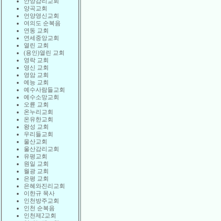
안양감리교회
양곡교회
언양영신교회
여의도 순복음
연동 교회
연세중앙교회
열린 교회
(용인)열린 교회
영락 교회
영신 교회
영암 교회
예능 교회
예수사람들교회
예수소망교회
오륜 교회
온누리교회
온유한교회
왕성 교회
우리들교회
울산교회
울산감리교회
유평교회
원일 교회
월광 교회
은평 교회
은혜와진리교회
이한규 목사
인천방주교회
인천 순복음
인천제2교회