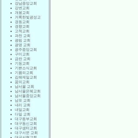
강남중앙교회
강변교회
개봉교회
거룩한빛광성교
경동교회
경향교회
고척교회
과천 교회
광림 교회
광명 교회
광주중앙교회
구미교회
금란 교회
기둥교회
기쁜소식교회
기쁨의교회
김해제일교회
꿈의교회
남서울 교회
남서울은혜교회
남서울중앙교회
남포 교회
내리 교회
내일교회
다일 교회
대구동부교회
대구동신교회
대구샘터교회
대구서문 교회
대구서현교회