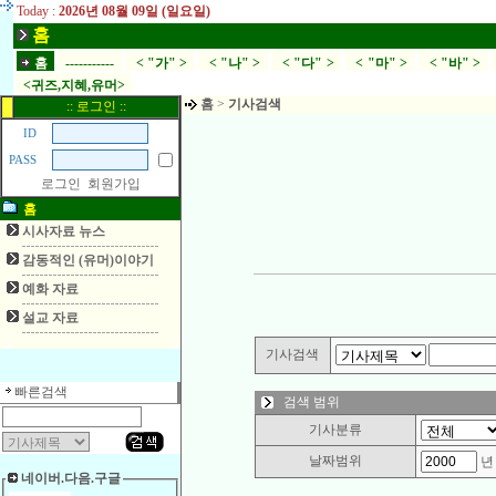
Today :
2026년 08월 09일 (일요일)
홈
홈
-----------
< "가" >
< "나" >
< "다" >
< "마" >
< "바" >
<귀즈,지혜,유머>
홈
>
기사검색
:: 로그인 ::
ID
PASS
로그인
회원가입
홈
시사자료 뉴스
감동적인 (유머)이야기
예화 자료
설교 자료
기사검색
빠른검색
검색 범위
기사분류
날짜범위
네이버.다음.구글