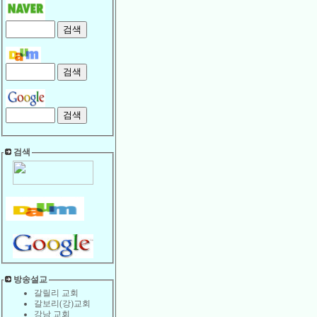
검색
방송설교
갈릴리 교회
갈보리(강)교회
강남 교회