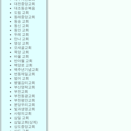
대전중앙교회
대조동순복음
도림 교회
동래중앙교회
동숭 교회
동신 교회
동안 교회
두레 교회
만나 교회
명성 교회
모새골교회
목양 교회
바울 교회
반야월 교회
백양로 교회
백주년기념교회
번동제일교회
범어 교회
벧엘감리교회
부산영락교회
부전교회
부천동광교회
부천평안교회
분당우리교회
빛과생명교회
사랑의교회
삼일 교회
삼일교회(상계)
상도중앙교회