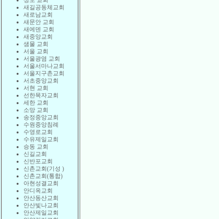
상도 교회
새길공동체교회
새로남교회
새문안 교회
새에덴 교회
새중앙교회
샘물 교회
서울 교회
서울광염 교회
서울서마나교회
서울지구촌교회
서초중앙교회
서현 교회
선한목자교회
세한 교회
소망 교회
송정중앙교회
수원중앙침례
수영로교회
수유제일교회
승동 교회
신길교회
신반포교회
신촌교회(기성 )
신촌교회(통합)
아현성결교회
안디옥교회
안산동산교회
안산빛나교회
안산제일교회