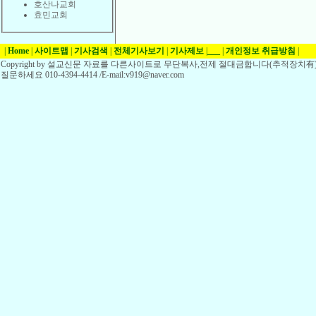
호산나교회
효민교회
|
Home
|
사이트맵
|
기사검색
|
전체기사보기
|
기사제보
|
___
|
개인정보 취급방침
|
Copyright by 설교신문 자료를 다른사이트로 무단복사,전제 절대금합니다(추적장치有)
질문하세요 010-4394-4414 /E-mail:v919@naver.com