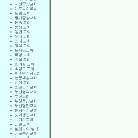
대전중앙교회
대조동순복음
도림 교회
동래중앙교회
동숭 교회
동신 교회
동안 교회
두레 교회
만나 교회
명성 교회
모새골교회
목양 교회
바울 교회
반야월 교회
백양로 교회
백주년기념교회
번동제일교회
범어 교회
벧엘감리교회
부산영락교회
부전교회
부천동광교회
부천평안교회
분당우리교회
빛과생명교회
사랑의교회
삼일 교회
삼일교회(상계)
상도중앙교회