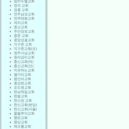
임마누엘교회
장석 교회
장충 교회
전주남성교회
전주태평교회
제자교회
종교교회
주안장로교회
중문 교회
중앙성결교회
지구촌 교회
지구촌교회(조)
청주서남교회
청파감리교회
충신교회(박)
충신교회(안)
치유하는교회
캘거리교회
평안의교회
풍성한교회
포도원교회
한남제일교회
한밭교회
한소망 교회
한신교회(분당)
한신교회(서울)
할렐루야교회
향린교회
향상교회
해오름교회