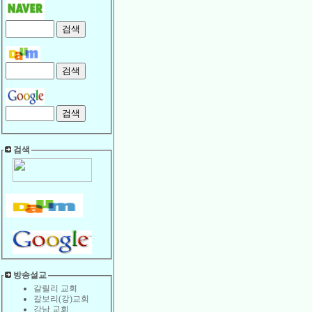
검색
방송설교
갈릴리 교회
갈보리(강)교회
강남 교회