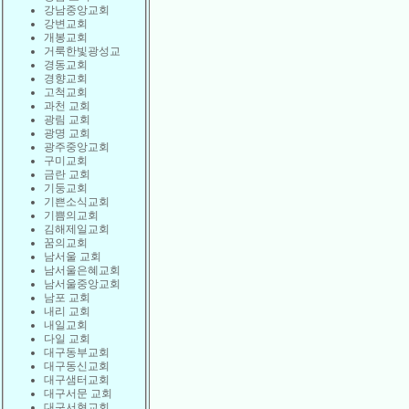
강남중앙교회
강변교회
개봉교회
거룩한빛광성교
경동교회
경향교회
고척교회
과천 교회
광림 교회
광명 교회
광주중앙교회
구미교회
금란 교회
기둥교회
기쁜소식교회
기쁨의교회
김해제일교회
꿈의교회
남서울 교회
남서울은혜교회
남서울중앙교회
남포 교회
내리 교회
내일교회
다일 교회
대구동부교회
대구동신교회
대구샘터교회
대구서문 교회
대구서현교회