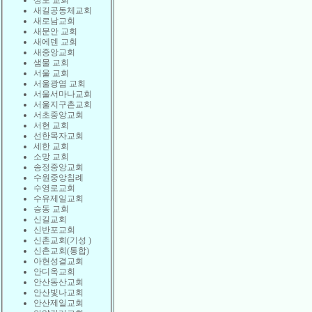
상도 교회
새길공동체교회
새로남교회
새문안 교회
새에덴 교회
새중앙교회
샘물 교회
서울 교회
서울광염 교회
서울서마나교회
서울지구촌교회
서초중앙교회
서현 교회
선한목자교회
세한 교회
소망 교회
송정중앙교회
수원중앙침례
수영로교회
수유제일교회
승동 교회
신길교회
신반포교회
신촌교회(기성 )
신촌교회(통합)
아현성결교회
안디옥교회
안산동산교회
안산빛나교회
안산제일교회