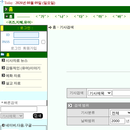
Today :
2026년 08월 09일 (일요일)
홈
홈
-----------
< "가" >
< "나" >
< "다" >
< "마" >
< "바" >
<귀즈,지혜,유머>
홈
>
기사검색
:: 로그인 ::
ID
PASS
로그인
회원가입
홈
시사자료 뉴스
감동적인 (유머)이야기
예화 자료
설교 자료
기사검색
빠른검색
검색 범위
기사분류
날짜범위
네이버.다음.구글