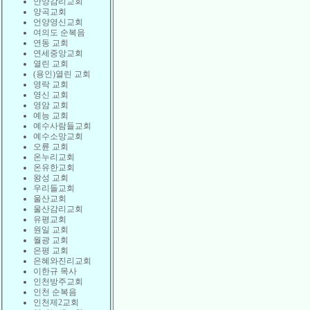
안양감리교회
양곡교회
언양영신교회
여의도 순복음
연동 교회
연세중앙교회
열린 교회
(용인)열린 교회
영락 교회
영신 교회
영암 교회
예능 교회
예수사람들교회
예수소망교회
오륜 교회
온누리교회
온유한교회
왕성 교회
우리들교회
울산교회
울산감리교회
유평교회
원일 교회
월광 교회
은평 교회
은혜와진리교회
이한규 목사
인천방주교회
인천 순복음
인천제2교회