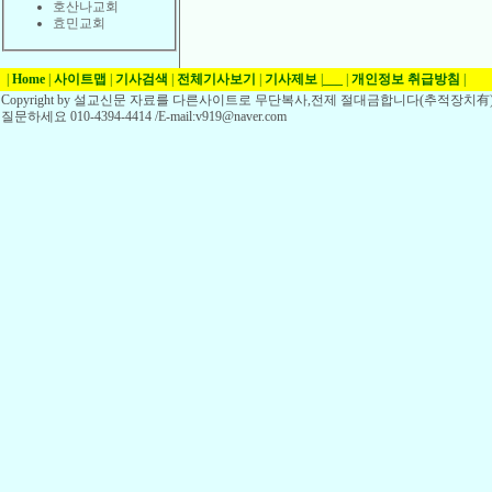
호산나교회
효민교회
|
Home
|
사이트맵
|
기사검색
|
전체기사보기
|
기사제보
|
___
|
개인정보 취급방침
|
Copyright by 설교신문 자료를 다른사이트로 무단복사,전제 절대금합니다(추적장치有)
질문하세요 010-4394-4414 /E-mail:v919@naver.com