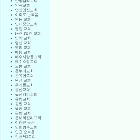
안양감리교회
양곡교회
언양영신교회
여의도 순복음
연동 교회
연세중앙교회
열린 교회
(용인)열린 교회
영락 교회
영신 교회
영암 교회
예능 교회
예수사람들교회
예수소망교회
오륜 교회
온누리교회
온유한교회
왕성 교회
우리들교회
울산교회
울산감리교회
유평교회
원일 교회
월광 교회
은평 교회
은혜와진리교회
이한규 목사
인천방주교회
인천 순복음
인천제2교회