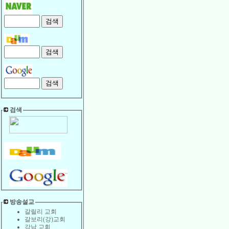
검색
방송설교
갈릴리 교회
갈보리(강)교회
강남 교회