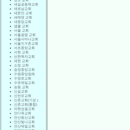
상도 교회
새길공동체교회
새로남교회
새문안 교회
새에덴 교회
새중앙교회
샘물 교회
서울 교회
서울광염 교회
서울서마나교회
서울지구촌교회
서초중앙교회
서현 교회
선한목자교회
세한 교회
소망 교회
송정중앙교회
수원중앙침례
수영로교회
수유제일교회
승동 교회
신길교회
신반포교회
신촌교회(기성 )
신촌교회(통합)
아현성결교회
안디옥교회
안산동산교회
안산빛나교회
안산제일교회