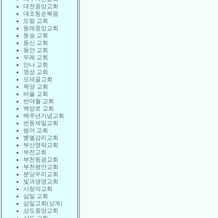
대전중앙교회
대조동순복음
도림 교회
동래중앙교회
동숭 교회
동신 교회
동안 교회
두레 교회
만나 교회
명성 교회
모새골교회
목양 교회
바울 교회
반야월 교회
백양로 교회
백주년기념교회
번동제일교회
범어 교회
벧엘감리교회
부산영락교회
부전교회
부천동광교회
부천평안교회
분당우리교회
빛과생명교회
사랑의교회
삼일 교회
삼일교회(상계)
상도중앙교회