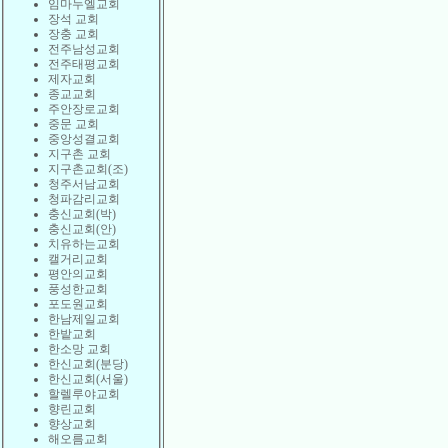
임마누엘교회
장석 교회
장충 교회
전주남성교회
전주태평교회
제자교회
종교교회
주안장로교회
중문 교회
중앙성결교회
지구촌 교회
지구촌교회(조)
청주서남교회
청파감리교회
충신교회(박)
충신교회(안)
치유하는교회
캘거리교회
평안의교회
풍성한교회
포도원교회
한남제일교회
한밭교회
한소망 교회
한신교회(분당)
한신교회(서울)
할렐루야교회
향린교회
향상교회
해오름교회