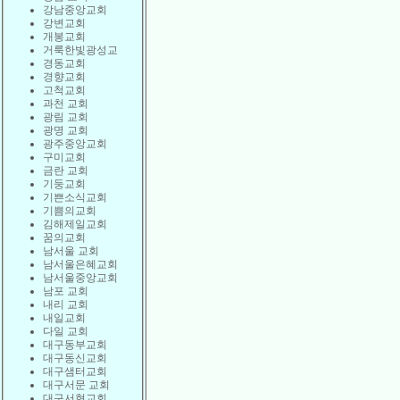
강남중앙교회
강변교회
개봉교회
거룩한빛광성교
경동교회
경향교회
고척교회
과천 교회
광림 교회
광명 교회
광주중앙교회
구미교회
금란 교회
기둥교회
기쁜소식교회
기쁨의교회
김해제일교회
꿈의교회
남서울 교회
남서울은혜교회
남서울중앙교회
남포 교회
내리 교회
내일교회
다일 교회
대구동부교회
대구동신교회
대구샘터교회
대구서문 교회
대구서현교회