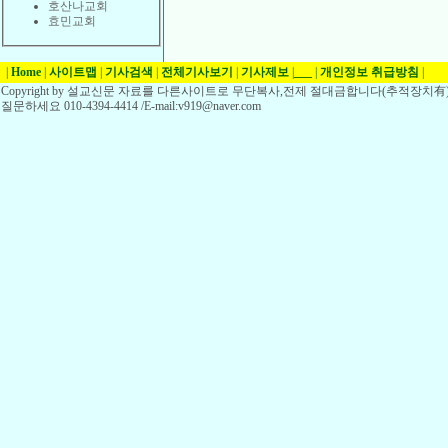
호산나교회
효민교회
|
Home
|
사이트맵
|
기사검색
|
전체기사보기
|
기사제보
|
___
|
개인정보 취급방침
|
Copyright by 설교신문 자료를 다른사이트로 무단복사,전제 절대금합니다(추적장치有)
질문하세요 010-4394-4414 /E-mail:v919@naver.com