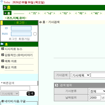
Today :
2026년 08월 06일 (목요일)
홈
홈
-----------
< "가" >
< "나" >
< "다" >
< "마" >
< "바" >
<귀즈,지혜,유머>
홈
>
기사검색
:: 로그인 ::
ID
PASS
로그인
회원가입
홈
시사자료 뉴스
감동적인 (유머)이야기
예화 자료
설교 자료
기사검색
빠른검색
검색 범위
기사분류
날짜범위
네이버.다음.구글