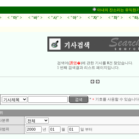
아내의 잔소리는 유익한가,부부
>
< "마" >
< "바" >
< "사" >
< "아" >
< "자" >
< "차" >
< "타
검색어(
誘몄�
)에 관한 기사를
0
건 찾았습니다.
1 번째 검색결과 리스트 페이지입니다.
*
+
기호를 사용할 수 있습니다.
위
사분류
짜범위
년
월
일 부터