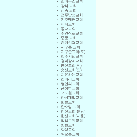
임마누엘교회
장석 교회
장충 교회
전주남성교회
전주태평교회
제자교회
종교교회
주안장로교회
중문 교회
중앙성결교회
지구촌 교회
지구촌교회(조)
청주서남교회
청파감리교회
충신교회(박)
충신교회(안)
치유하는교회
캘거리교회
평안의교회
풍성한교회
포도원교회
한남제일교회
한밭교회
한소망 교회
한신교회(분당)
한신교회(서울)
할렐루야교회
향린교회
향상교회
해오름교회