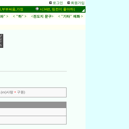
로그인
회원가입
싸움,가정
시34편, 링컨이 좋아하는 말씀,응답,두려움
인터넷 설교
.파" >
< "하" >
<전도지 문구>
< "기타" 예화 >
(ex)사랑
+
구원)