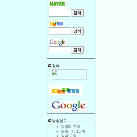
검색
방송설교
갈릴리 교회
갈보리(강)교회
강남 교회