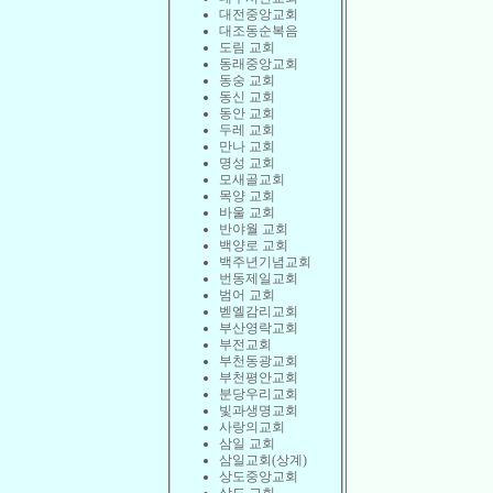
대전중앙교회
대조동순복음
도림 교회
동래중앙교회
동숭 교회
동신 교회
동안 교회
두레 교회
만나 교회
명성 교회
모새골교회
목양 교회
바울 교회
반야월 교회
백양로 교회
백주년기념교회
번동제일교회
범어 교회
벧엘감리교회
부산영락교회
부전교회
부천동광교회
부천평안교회
분당우리교회
빛과생명교회
사랑의교회
삼일 교회
삼일교회(상계)
상도중앙교회