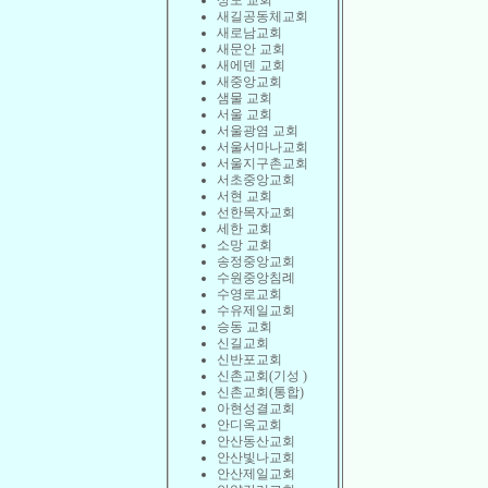
상도 교회
새길공동체교회
새로남교회
새문안 교회
새에덴 교회
새중앙교회
샘물 교회
서울 교회
서울광염 교회
서울서마나교회
서울지구촌교회
서초중앙교회
서현 교회
선한목자교회
세한 교회
소망 교회
송정중앙교회
수원중앙침례
수영로교회
수유제일교회
승동 교회
신길교회
신반포교회
신촌교회(기성 )
신촌교회(통합)
아현성결교회
안디옥교회
안산동산교회
안산빛나교회
안산제일교회