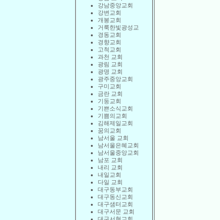
강남중앙교회
강변교회
개봉교회
거룩한빛광성교
경동교회
경향교회
고척교회
과천 교회
광림 교회
광명 교회
광주중앙교회
구미교회
금란 교회
기둥교회
기쁜소식교회
기쁨의교회
김해제일교회
꿈의교회
남서울 교회
남서울은혜교회
남서울중앙교회
남포 교회
내리 교회
내일교회
다일 교회
대구동부교회
대구동신교회
대구샘터교회
대구서문 교회
대구서현교회