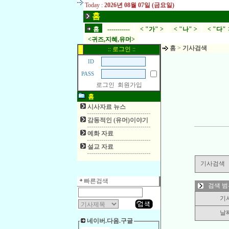
Today :
2026년 08월 07일 (금요일)
홈
홈
-----------
< "가" >
< "나" >
< "다" 
<귀즈,지혜,유머>
홈
>
기사검색
:: 로그인 ::
ID
PASS
로그인
회원가입
홈
시사자료 뉴스
감동적인 (유머)이야기
예화 자료
설교 자료
기사검색
빠른검색
검색 범
기
날
네이버.다음.구글