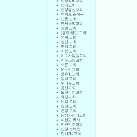
안양감리교회
양곡교회
언양영신교회
여의도 순복음
연동 교회
연세중앙교회
열린 교회
(용인)열린 교회
영락 교회
영신 교회
영암 교회
예능 교회
예수사람들교회
예수소망교회
오륜 교회
온누리교회
온유한교회
왕성 교회
우리들교회
울산교회
울산감리교회
유평교회
원일 교회
월광 교회
은평 교회
은혜와진리교회
이한규 목사
인천방주교회
인천 순복음
인천제2교회