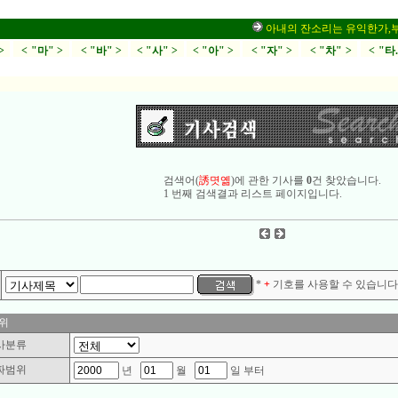
아내의 잔소리는 유익한가,부부싸
>
< "마" >
< "바" >
< "사" >
< "아" >
< "자" >
< "차" >
< "타
검색어(
誘몃옒
)에 관한 기사를
0
건 찾았습니다.
1 번째 검색결과 리스트 페이지입니다.
*
+
기호를 사용할 수 있습니다.
위
사분류
짜범위
년
월
일 부터