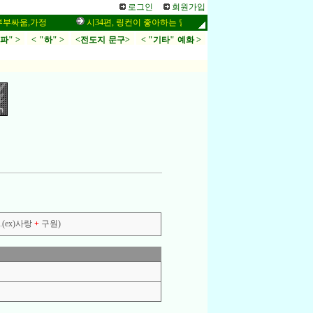
로그인
회원가입
움,가정
시34편, 링컨이 좋아하는 말씀,응답,두려움
인터넷 설교 
.파" >
< "하" >
<전도지 문구>
< "기타" 예화 >
(ex)사랑
+
구원)