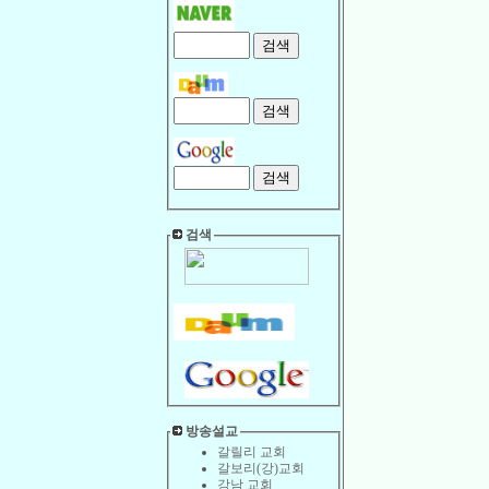
검색
방송설교
갈릴리 교회
갈보리(강)교회
강남 교회