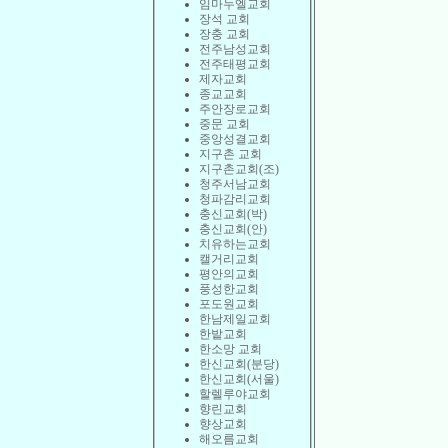
임마누엘교회
장석 교회
장충 교회
전주남성교회
전주태평교회
제자교회
종교교회
주안장로교회
중문 교회
중앙성결교회
지구촌 교회
지구촌교회(조)
청주서남교회
청파감리교회
충신교회(박)
충신교회(안)
치유하는교회
캘거리교회
평안의교회
풍성한교회
포도원교회
한남제일교회
한밭교회
한소망 교회
한신교회(분당)
한신교회(서울)
할렐루야교회
향린교회
향상교회
해오름교회