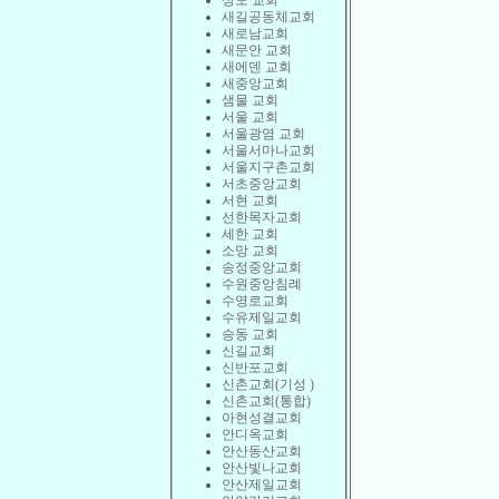
상도 교회
새길공동체교회
새로남교회
새문안 교회
새에덴 교회
새중앙교회
샘물 교회
서울 교회
서울광염 교회
서울서마나교회
서울지구촌교회
서초중앙교회
서현 교회
선한목자교회
세한 교회
소망 교회
송정중앙교회
수원중앙침례
수영로교회
수유제일교회
승동 교회
신길교회
신반포교회
신촌교회(기성 )
신촌교회(통합)
아현성결교회
안디옥교회
안산동산교회
안산빛나교회
안산제일교회