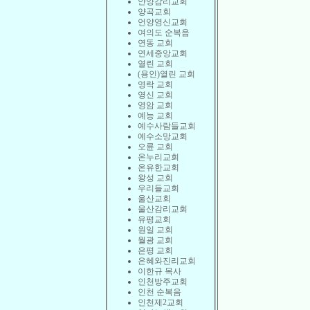
안양감리교회
양곡교회
언양영신교회
여의도 순복음
연동 교회
연세중앙교회
열린 교회
(용인)열린 교회
영락 교회
영신 교회
영암 교회
예능 교회
예수사람들교회
예수소망교회
오륜 교회
온누리교회
온유한교회
왕성 교회
우리들교회
울산교회
울산감리교회
유평교회
원일 교회
월광 교회
은평 교회
은혜와진리교회
이한규 목사
인천방주교회
인천 순복음
인천제2교회