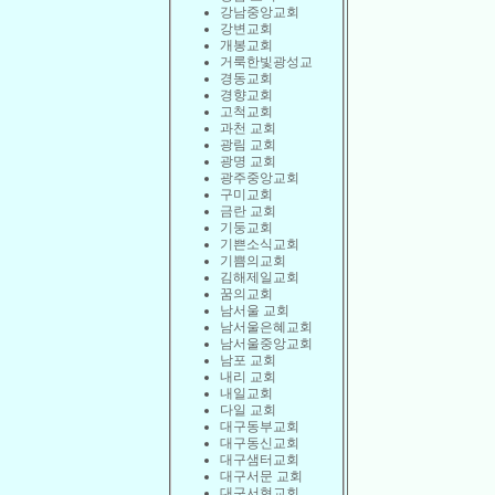
강남중앙교회
강변교회
개봉교회
거룩한빛광성교
경동교회
경향교회
고척교회
과천 교회
광림 교회
광명 교회
광주중앙교회
구미교회
금란 교회
기둥교회
기쁜소식교회
기쁨의교회
김해제일교회
꿈의교회
남서울 교회
남서울은혜교회
남서울중앙교회
남포 교회
내리 교회
내일교회
다일 교회
대구동부교회
대구동신교회
대구샘터교회
대구서문 교회
대구서현교회