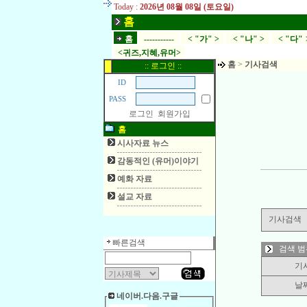
Today :
2026년 08월 08일 (토요일)
홈
홈
-----------
< "가" >
< "나" >
< "다" 
<귀즈,지혜,유머>
홈
>
기사검색
:: 로그인 ::
ID
PASS
로그인
회원가입
홈
시사자료 뉴스
감동적인 (유머)이야기
예화 자료
설교 자료
기사검색
빠른검색
검색 범
기
날
네이버.다음.구글