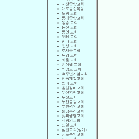
대전중앙교회
대조동순복음
도림 교회
동래중앙교회
동숭 교회
동신 교회
동안 교회
두레 교회
만나 교회
명성 교회
모새골교회
목양 교회
바울 교회
반야월 교회
백양로 교회
백주년기념교회
번동제일교회
범어 교회
벧엘감리교회
부산영락교회
부전교회
부천동광교회
부천평안교회
분당우리교회
빛과생명교회
사랑의교회
삼일 교회
삼일교회(상계)
상도중앙교회