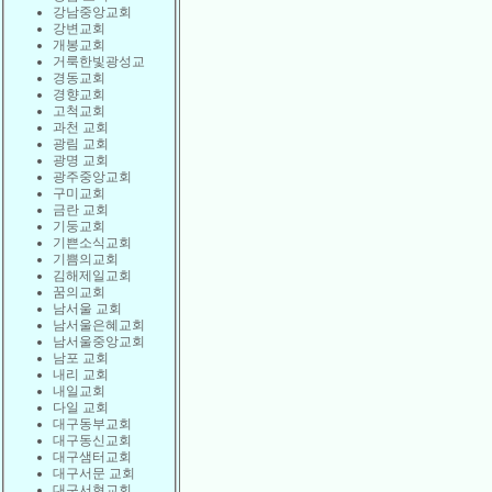
강남중앙교회
강변교회
개봉교회
거룩한빛광성교
경동교회
경향교회
고척교회
과천 교회
광림 교회
광명 교회
광주중앙교회
구미교회
금란 교회
기둥교회
기쁜소식교회
기쁨의교회
김해제일교회
꿈의교회
남서울 교회
남서울은혜교회
남서울중앙교회
남포 교회
내리 교회
내일교회
다일 교회
대구동부교회
대구동신교회
대구샘터교회
대구서문 교회
대구서현교회