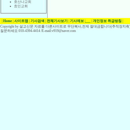
호산나교회
효민교회
|
Home
|
사이트맵
|
기사검색
|
전체기사보기
|
기사제보
|
___
|
개인정보 취급방침
|
Copyright by 설교신문 자료를 다른사이트로 무단복사,전제 절대금합니다(추적장치有)
질문하세요 010-4394-4414 /E-mail:v919@naver.com