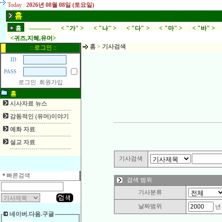
Today :
2026년 08월 08일 (토요일)
홈
홈
-----------
< "가" >
< "나" >
< "다" >
< "마" >
< "바" >
<귀즈,지혜,유머>
홈
>
기사검색
:: 로그인 ::
ID
PASS
로그인
회원가입
홈
시사자료 뉴스
감동적인 (유머)이야기
예화 자료
설교 자료
기사검색
빠른검색
검색 범위
기사분류
날짜범위
네이버.다음.구글