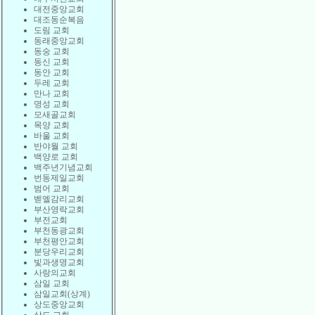
대전중앙교회
대조동순복음
도림 교회
동래중앙교회
동숭 교회
동신 교회
동안 교회
두레 교회
만나 교회
명성 교회
모새골교회
목양 교회
바울 교회
반야월 교회
백양로 교회
백주년기념교회
번동제일교회
범어 교회
벧엘감리교회
부산영락교회
부전교회
부천동광교회
부천평안교회
분당우리교회
빛과생명교회
사랑의교회
삼일 교회
삼일교회(상계)
상도중앙교회