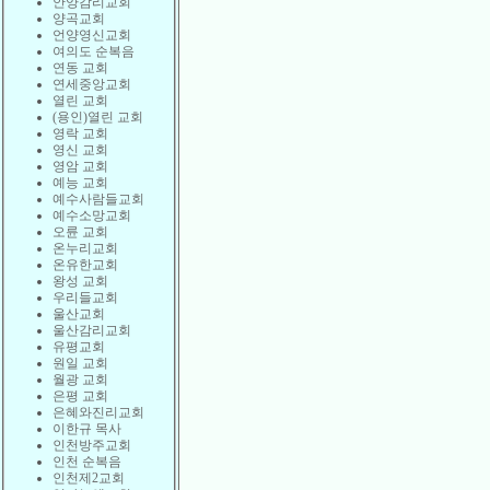
안양감리교회
양곡교회
언양영신교회
여의도 순복음
연동 교회
연세중앙교회
열린 교회
(용인)열린 교회
영락 교회
영신 교회
영암 교회
예능 교회
예수사람들교회
예수소망교회
오륜 교회
온누리교회
온유한교회
왕성 교회
우리들교회
울산교회
울산감리교회
유평교회
원일 교회
월광 교회
은평 교회
은혜와진리교회
이한규 목사
인천방주교회
인천 순복음
인천제2교회