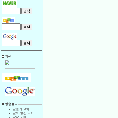
검색
방송설교
갈릴리 교회
갈보리(강)교회
강남 교회