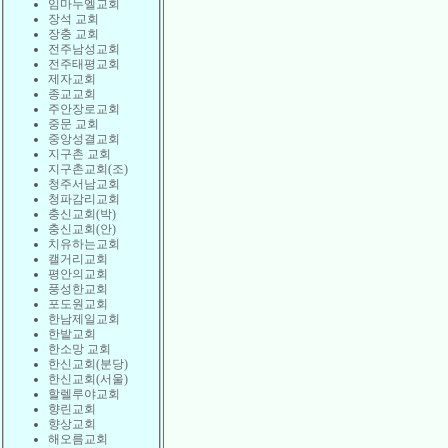
임마누엘교회
장석 교회
장충 교회
전주남성교회
전주태평교회
제자교회
종교교회
주안장로교회
중문 교회
중앙성결교회
지구촌 교회
지구촌교회(조)
청주서남교회
청파감리교회
충신교회(박)
충신교회(안)
치유하는교회
캘거리교회
평안의교회
풍성한교회
포도원교회
한남제일교회
한밭교회
한소망 교회
한신교회(분당)
한신교회(서울)
할렐루야교회
향린교회
향상교회
해오름교회