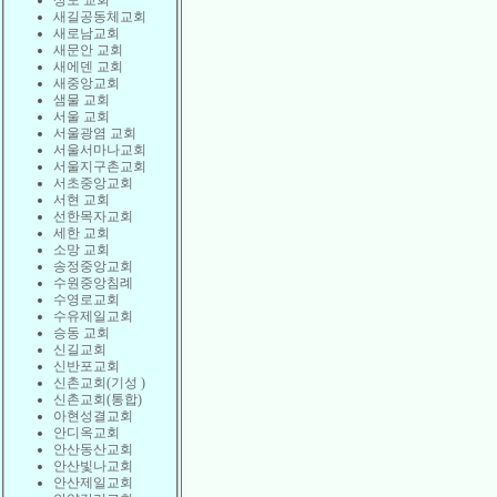
상도 교회
새길공동체교회
새로남교회
새문안 교회
새에덴 교회
새중앙교회
샘물 교회
서울 교회
서울광염 교회
서울서마나교회
서울지구촌교회
서초중앙교회
서현 교회
선한목자교회
세한 교회
소망 교회
송정중앙교회
수원중앙침례
수영로교회
수유제일교회
승동 교회
신길교회
신반포교회
신촌교회(기성 )
신촌교회(통합)
아현성결교회
안디옥교회
안산동산교회
안산빛나교회
안산제일교회