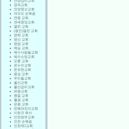
안양감리교회
양곡교회
언양영신교회
여의도 순복음
연동 교회
연세중앙교회
열린 교회
(용인)열린 교회
영락 교회
영신 교회
영암 교회
예능 교회
예수사람들교회
예수소망교회
오륜 교회
온누리교회
온유한교회
왕성 교회
우리들교회
울산교회
울산감리교회
유평교회
원일 교회
월광 교회
은평 교회
은혜와진리교회
이한규 목사
인천방주교회
인천 순복음
인천제2교회