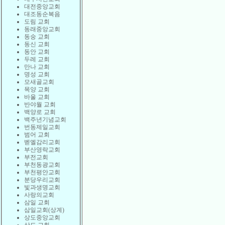
대전중앙교회
대조동순복음
도림 교회
동래중앙교회
동숭 교회
동신 교회
동안 교회
두레 교회
만나 교회
명성 교회
모새골교회
목양 교회
바울 교회
반야월 교회
백양로 교회
백주년기념교회
번동제일교회
범어 교회
벧엘감리교회
부산영락교회
부전교회
부천동광교회
부천평안교회
분당우리교회
빛과생명교회
사랑의교회
삼일 교회
삼일교회(상계)
상도중앙교회