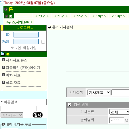
Today :
2026년 08월 07일 (금요일)
홈
홈
-----------
< "가" >
< "나" >
< "다" >
< "마" >
< "바" >
<귀즈,지혜,유머>
홈
>
기사검색
:: 로그인 ::
ID
PASS
로그인
회원가입
홈
시사자료 뉴스
감동적인 (유머)이야기
예화 자료
설교 자료
기사검색
빠른검색
검색 범위
기사분류
날짜범위
네이버.다음.구글