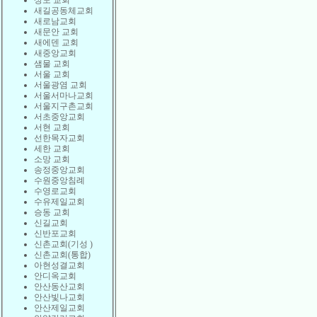
상도 교회
새길공동체교회
새로남교회
새문안 교회
새에덴 교회
새중앙교회
샘물 교회
서울 교회
서울광염 교회
서울서마나교회
서울지구촌교회
서초중앙교회
서현 교회
선한목자교회
세한 교회
소망 교회
송정중앙교회
수원중앙침례
수영로교회
수유제일교회
승동 교회
신길교회
신반포교회
신촌교회(기성 )
신촌교회(통합)
아현성결교회
안디옥교회
안산동산교회
안산빛나교회
안산제일교회