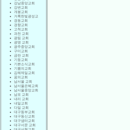
강남중앙교회
강변교회
개봉교회
거룩한빛광성교
경동교회
경향교회
고척교회
과천 교회
광림 교회
광명 교회
광주중앙교회
구미교회
금란 교회
기둥교회
기쁜소식교회
기쁨의교회
김해제일교회
꿈의교회
남서울 교회
남서울은혜교회
남서울중앙교회
남포 교회
내리 교회
내일교회
다일 교회
대구동부교회
대구동신교회
대구샘터교회
대구서문 교회
대구서현교회