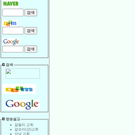
검색
방송설교
갈릴리 교회
갈보리(강)교회
강남 교회