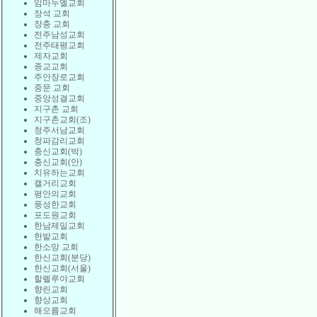
임마누엘교회
장석 교회
장충 교회
전주남성교회
전주태평교회
제자교회
종교교회
주안장로교회
중문 교회
중앙성결교회
지구촌 교회
지구촌교회(조)
청주서남교회
청파감리교회
충신교회(박)
충신교회(안)
치유하는교회
캘거리교회
평안의교회
풍성한교회
포도원교회
한남제일교회
한밭교회
한소망 교회
한신교회(분당)
한신교회(서울)
할렐루야교회
향린교회
향상교회
해오름교회