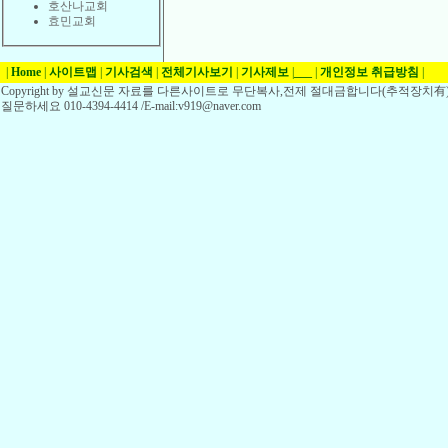
호산나교회
효민교회
|
Home
|
사이트맵
|
기사검색
|
전체기사보기
|
기사제보
|
___
|
개인정보 취급방침
|
Copyright by 설교신문 자료를 다른사이트로 무단복사,전제 절대금합니다(추적장치有)
질문하세요 010-4394-4414 /E-mail:v919@naver.com