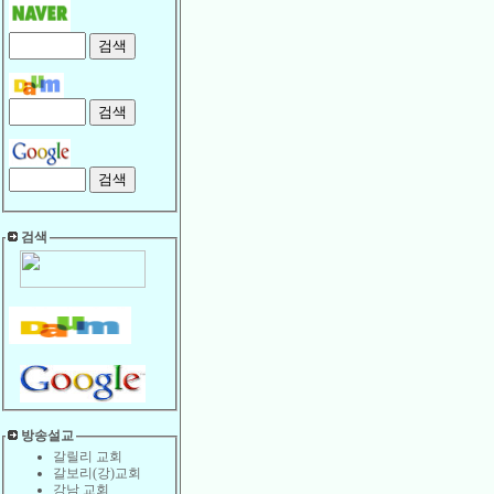
검색
방송설교
갈릴리 교회
갈보리(강)교회
강남 교회