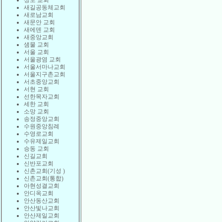
상도 교회
새길공동체교회
새로남교회
새문안 교회
새에덴 교회
새중앙교회
샘물 교회
서울 교회
서울광염 교회
서울서마나교회
서울지구촌교회
서초중앙교회
서현 교회
선한목자교회
세한 교회
소망 교회
송정중앙교회
수원중앙침례
수영로교회
수유제일교회
승동 교회
신길교회
신반포교회
신촌교회(기성 )
신촌교회(통합)
아현성결교회
안디옥교회
안산동산교회
안산빛나교회
안산제일교회