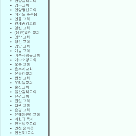
안양감리교회
양곡교회
언양영신교회
여의도 순복음
연동 교회
연세중앙교회
열린 교회
(용인)열린 교회
영락 교회
영신 교회
영암 교회
예능 교회
예수사람들교회
예수소망교회
오륜 교회
온누리교회
온유한교회
왕성 교회
우리들교회
울산교회
울산감리교회
유평교회
원일 교회
월광 교회
은평 교회
은혜와진리교회
이한규 목사
인천방주교회
인천 순복음
인천제2교회