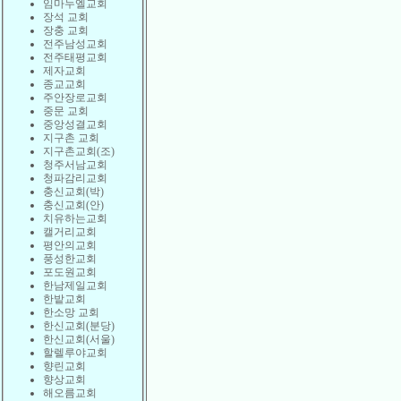
임마누엘교회
장석 교회
장충 교회
전주남성교회
전주태평교회
제자교회
종교교회
주안장로교회
중문 교회
중앙성결교회
지구촌 교회
지구촌교회(조)
청주서남교회
청파감리교회
충신교회(박)
충신교회(안)
치유하는교회
캘거리교회
평안의교회
풍성한교회
포도원교회
한남제일교회
한밭교회
한소망 교회
한신교회(분당)
한신교회(서울)
할렐루야교회
향린교회
향상교회
해오름교회