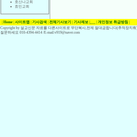
호산나교회
효민교회
|
Home
|
사이트맵
|
기사검색
|
전체기사보기
|
기사제보
|
___
|
개인정보 취급방침
|
Copyright by 설교신문 자료를 다른사이트로 무단복사,전제 절대금합니다(추적장치有)
질문하세요 010-4394-4414 /E-mail:v919@naver.com