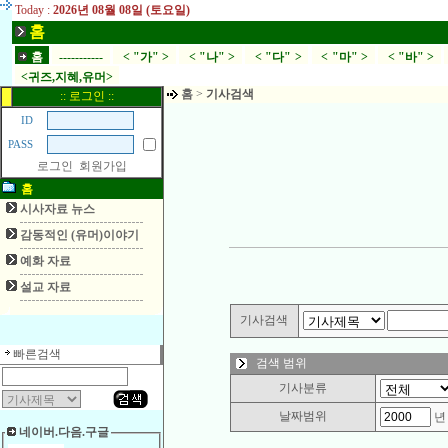
Today :
2026년 08월 08일 (토요일)
홈
홈
-----------
< "가" >
< "나" >
< "다" >
< "마" >
< "바" >
<귀즈,지혜,유머>
홈
>
기사검색
:: 로그인 ::
ID
PASS
로그인
회원가입
홈
시사자료 뉴스
감동적인 (유머)이야기
예화 자료
설교 자료
기사검색
빠른검색
검색 범위
기사분류
날짜범위
네이버.다음.구글