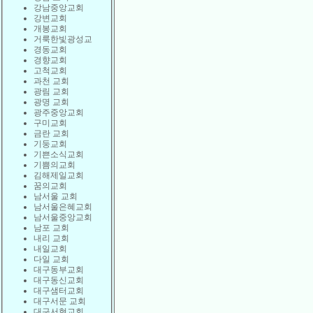
강남중앙교회
강변교회
개봉교회
거룩한빛광성교
경동교회
경향교회
고척교회
과천 교회
광림 교회
광명 교회
광주중앙교회
구미교회
금란 교회
기둥교회
기쁜소식교회
기쁨의교회
김해제일교회
꿈의교회
남서울 교회
남서울은혜교회
남서울중앙교회
남포 교회
내리 교회
내일교회
다일 교회
대구동부교회
대구동신교회
대구샘터교회
대구서문 교회
대구서현교회