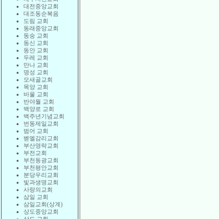
대전중앙교회
대조동순복음
도림 교회
동래중앙교회
동숭 교회
동신 교회
동안 교회
두레 교회
만나 교회
명성 교회
모새골교회
목양 교회
바울 교회
반야월 교회
백양로 교회
백주년기념교회
번동제일교회
범어 교회
벧엘감리교회
부산영락교회
부전교회
부천동광교회
부천평안교회
분당우리교회
빛과생명교회
사랑의교회
삼일 교회
삼일교회(상계)
상도중앙교회