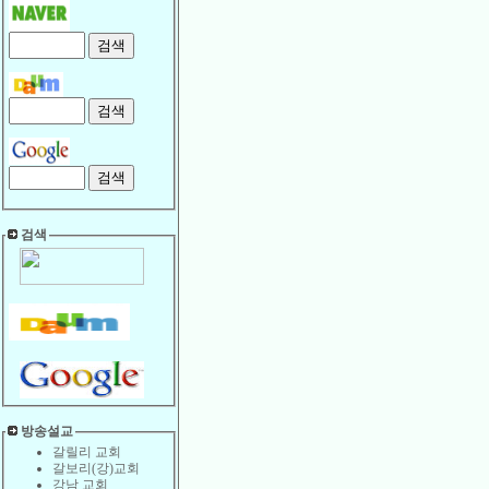
검색
방송설교
갈릴리 교회
갈보리(강)교회
강남 교회