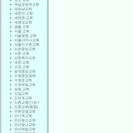
상도 교회
새길공동체교회
새로남교회
새문안 교회
새에덴 교회
새중앙교회
샘물 교회
서울 교회
서울광염 교회
서울서마나교회
서울지구촌교회
서초중앙교회
서현 교회
선한목자교회
세한 교회
소망 교회
송정중앙교회
수원중앙침례
수영로교회
수유제일교회
승동 교회
신길교회
신반포교회
신촌교회(기성 )
신촌교회(통합)
아현성결교회
안디옥교회
안산동산교회
안산빛나교회
안산제일교회