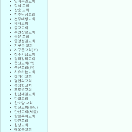
임마누엘교회
장석 교회
장충 교회
전주남성교회
전주태평교회
제자교회
종교교회
주안장로교회
중문 교회
중앙성결교회
지구촌 교회
지구촌교회(조)
청주서남교회
청파감리교회
충신교회(박)
충신교회(안)
치유하는교회
캘거리교회
평안의교회
풍성한교회
포도원교회
한남제일교회
한밭교회
한소망 교회
한신교회(분당)
한신교회(서울)
할렐루야교회
향린교회
향상교회
해오름교회