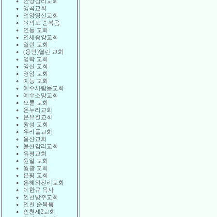
안양감리교회
양곡교회
언양영신교회
여의도 순복음
연동 교회
연세중앙교회
열린 교회
(용인)열린 교회
영락 교회
영신 교회
영암 교회
예능 교회
예수사람들교회
예수소망교회
오륜 교회
온누리교회
온유한교회
왕성 교회
우리들교회
울산교회
울산감리교회
유평교회
원일 교회
월광 교회
은평 교회
은혜와진리교회
이한규 목사
인천방주교회
인천 순복음
인천제2교회