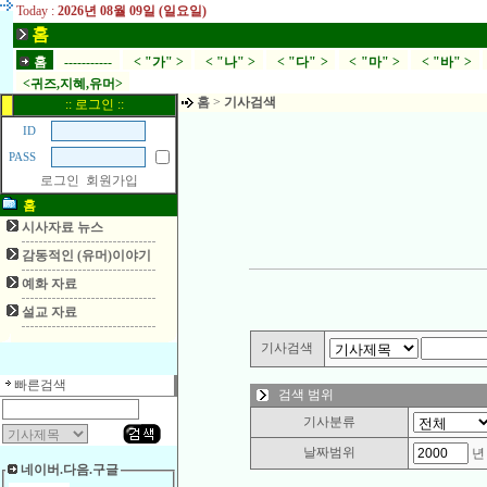
Today :
2026년 08월 09일 (일요일)
홈
홈
-----------
< "가" >
< "나" >
< "다" >
< "마" >
< "바" >
<귀즈,지혜,유머>
홈
>
기사검색
:: 로그인 ::
ID
PASS
로그인
회원가입
홈
시사자료 뉴스
감동적인 (유머)이야기
예화 자료
설교 자료
기사검색
빠른검색
검색 범위
기사분류
날짜범위
네이버.다음.구글