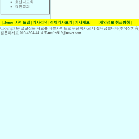
호산나교회
효민교회
|
Home
|
사이트맵
|
기사검색
|
전체기사보기
|
기사제보
|
___
|
개인정보 취급방침
|
Copyright by 설교신문 자료를 다른사이트로 무단복사,전제 절대금합니다(추적장치有)
질문하세요 010-4394-4414 /E-mail:v919@naver.com