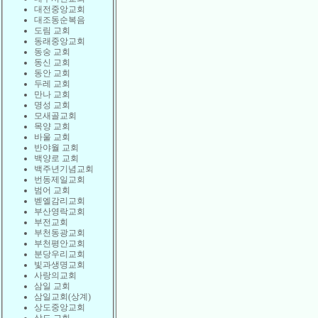
대전중앙교회
대조동순복음
도림 교회
동래중앙교회
동숭 교회
동신 교회
동안 교회
두레 교회
만나 교회
명성 교회
모새골교회
목양 교회
바울 교회
반야월 교회
백양로 교회
백주년기념교회
번동제일교회
범어 교회
벧엘감리교회
부산영락교회
부전교회
부천동광교회
부천평안교회
분당우리교회
빛과생명교회
사랑의교회
삼일 교회
삼일교회(상계)
상도중앙교회