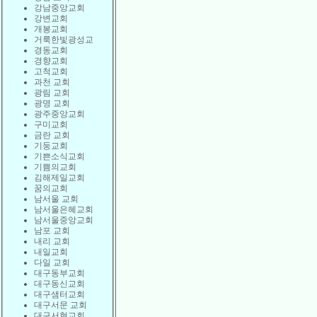
강남중앙교회
강변교회
개봉교회
거룩한빛광성교
경동교회
경향교회
고척교회
과천 교회
광림 교회
광명 교회
광주중앙교회
구미교회
금란 교회
기둥교회
기쁜소식교회
기쁨의교회
김해제일교회
꿈의교회
남서울 교회
남서울은혜교회
남서울중앙교회
남포 교회
내리 교회
내일교회
다일 교회
대구동부교회
대구동신교회
대구샘터교회
대구서문 교회
대구서현교회